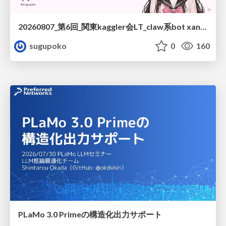
20260807_第6回_関東kaggler会LT_claw系bot xangiと始める、"寂しくない" kaggle
sugupoko
0
160
PLaMo 3.0 Primeの構造化出力サポート