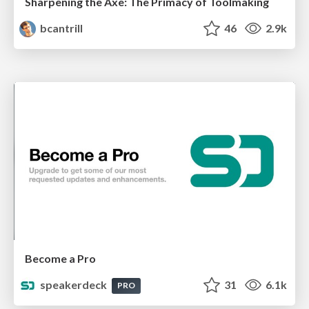
Sharpening the Axe: The Primacy of Toolmaking
bcantrill
46
2.9k
Become a Pro
speakerdeck
31
6.1k
PRO