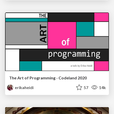
The Art of Programming - Codeland 2020
erikaheidi
57
14k