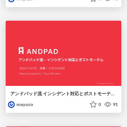
アンドパッド流 インシデント対応とポストモーテム / ANDPAD's Approach to Incident Response and Postmortem
mayuzo
0
91