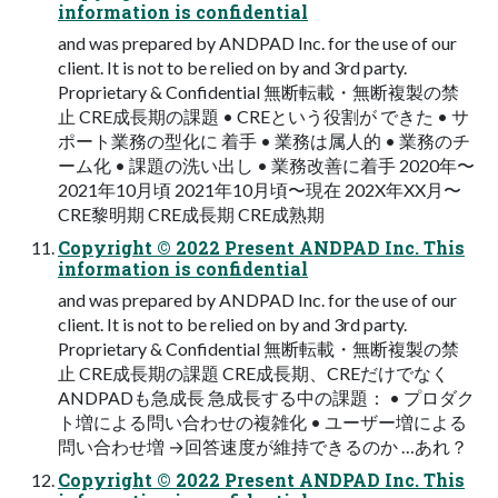
information is confidential
and was prepared by ANDPAD Inc. for the use of our
client. It is not to be relied on by and 3rd party.
Proprietary & Confidential 無断転載・無断複製の禁
止 CRE成長期の課題 • CREという役割が できた • サ
ポート業務の型化に 着手 • 業務は属人的 • 業務のチ
ーム化 • 課題の洗い出し • 業務改善に着手 2020年〜
2021年10月頃 2021年10月頃〜現在 202X年XX月〜
CRE黎明期 CRE成長期 CRE成熟期
Copyright © 2022 Present ANDPAD Inc. This
information is confidential
and was prepared by ANDPAD Inc. for the use of our
client. It is not to be relied on by and 3rd party.
Proprietary & Confidential 無断転載・無断複製の禁
止 CRE成長期の課題 CRE成長期、CREだけでなく
ANDPADも急成長 急成長する中の課題： • プロダク
ト増による問い合わせの複雑化 • ユーザー増による
問い合わせ増 →回答速度が維持できるのか …あれ？
Copyright © 2022 Present ANDPAD Inc. This