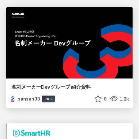
名刺メーカーDevグループ 紹介資料
sansan33
0
1.2k
PRO