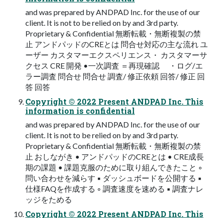
and was prepared by ANDPAD Inc. for the use of our
client. It is not to be relied on by and 3rd party.
Proprietary & Confidential 無断転載・無断複製の禁
止 アンドパッドのCREとは 問合せ対応の主な流れ ユ
ーザー カスタマーエクスペリエンス・ カスタマーサ
クセス CRE 開発 •一次調査 ＝再現確認 ・ログ/エ
ラー調査 問合せ 問合せ 調査/ 修正依頼 回答/ 修正 回
答 回答
Copyright © 2022 Present ANDPAD Inc. This
information is confidential
and was prepared by ANDPAD Inc. for the use of our
client. It is not to be relied on by and 3rd party.
Proprietary & Confidential 無断転載・無断複製の禁
止 おしながき • アンドパッドのCREとは • CRE成長
期の課題 • 課題克服のために取り組んできたこと ◦
問い合わせを減らす ▪ ダッシュボードを公開する ▪
仕様FAQを作成する ◦ 調査速度を速める ▪ 調査ナレ
ッジをためる
Copyright © 2022 Present ANDPAD Inc. This