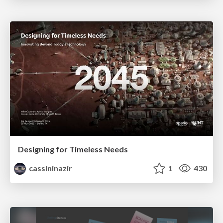
Designing for Timeless Needs
cassininazir
1
430