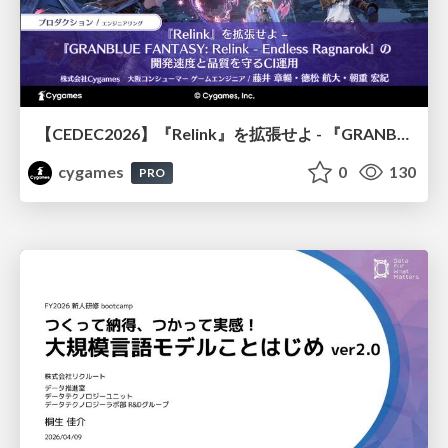
【CEDEC2026】『Relink』を拡張せよ - 『GRANBLUE FANTASY: Relink - Endless Ragnarok』の開発速度と品質を守るCI運用
cygames
0
130
PRO