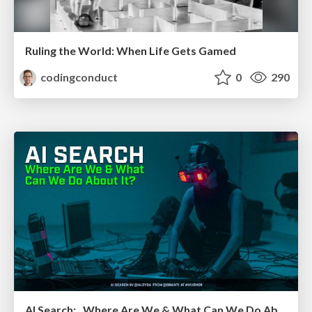
Ruling the World: When Life Gets Gamed
codingconduct
0
290
AI Search: Where Are We & What Can We Do About It?