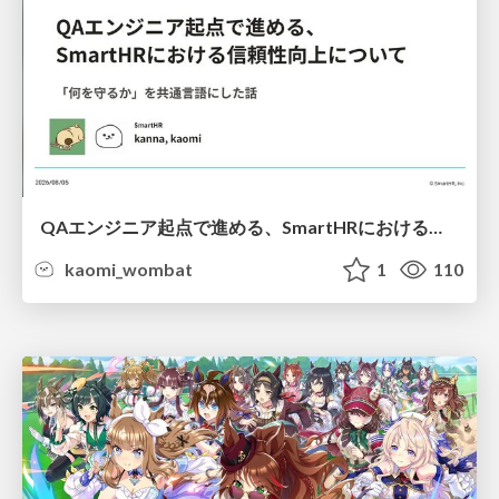
QAエンジニア起点で進める、SmartHRにおける信頼性向上について
kaomi_wombat
1
110