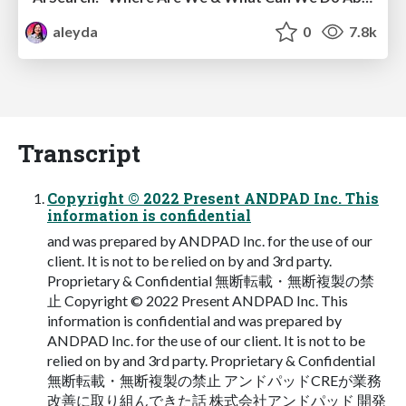
aleyda
0
7.8k
Transcript
Copyright © 2022 Present ANDPAD Inc. This
information is confidential
and was prepared by ANDPAD Inc. for the use of our
client. It is not to be relied on by and 3rd party.
Proprietary & Confidential 無断転載・無断複製の禁
止 Copyright © 2022 Present ANDPAD Inc. This
information is confidential and was prepared by
ANDPAD Inc. for the use of our client. It is not to be
relied on by and 3rd party. Proprietary & Confidential
無断転載・無断複製の禁止 アンドパッドCREが業務
改善に取り組んできた話 株式会社アンドパッド 開発