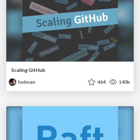
Scaling GitHub
holman
464
140k