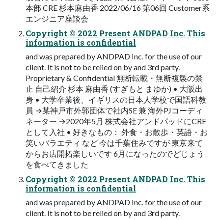
本部 CRE 杉本麻由香 2022/06/16 第06回 Customer系
エンジニア座談会
Copyright © 2022 Present ANDPAD Inc. This
information is confidential
and was prepared by ANDPAD Inc. for the use of our
client. It is not to be relied on by and 3rd party.
Proprietary & Confidential 無断転載・無断複製の禁
止 自己紹介 杉本 麻由香 (すぎもと まゆか) • 大阪出
身 • 大学卒業後、イギリスの日本人学校で国語科教
員 →某神戸市外郭団体で社内SE 兼 海外PJコーディ
ネーター →2020年5月 株式会社アンドパッドにCRE
として入社 • 好きなもの： 外食・お散歩・英語・お
笑いバラエティ など 今は千葉住みですが 東京来て
からお店開拓楽しいです 6月になったのでどじょう
を食べてきました
Copyright © 2022 Present ANDPAD Inc. This
information is confidential
and was prepared by ANDPAD Inc. for the use of our
client. It is not to be relied on by and 3rd party.