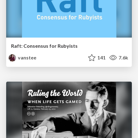
Raft: Consensus for Rubyists
vanstee
141
7.6k