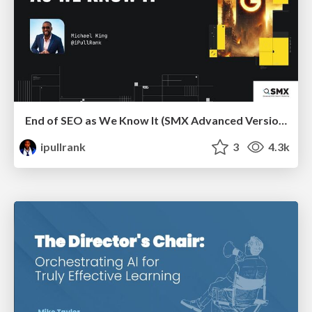
End of SEO as We Know It (SMX Advanced Version)
ipullrank
3
4.3k