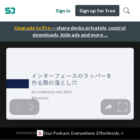
Sign in
Sign up for free
Upgrade to Pro
— share decks privately, control
downloads, hide ads and more …
·
Your Podcast. Everywhere. Effortlessly.
→
SPONSORED