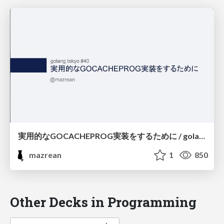
実用的なGOCACHEPROG実装をするために / golang.tokyo #40
mazrean
1
850
Other Decks in Programming