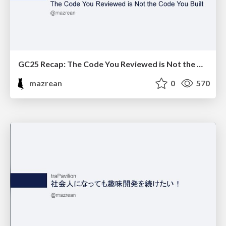
GC25 Recap: The Code You Reviewed is Not the Code You Built / #newt_gophercon_tour
mazrean
0
570