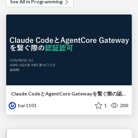
See All in Programming
Claude CodeとAgentCore Gatewayを繋ぐ際の認証認可 / Authentication and authorization when connecting Claude Code with AgentCore Gateway
har1101
1
200