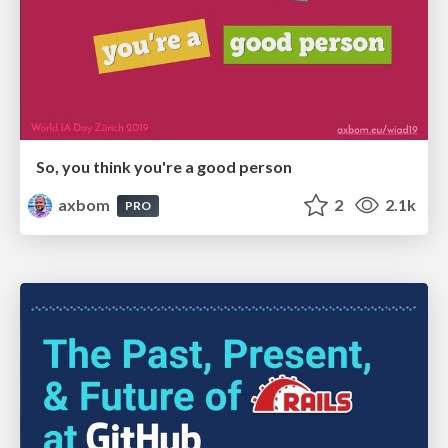
So, you think you're a good person
axbom
2
2.1k
PRO