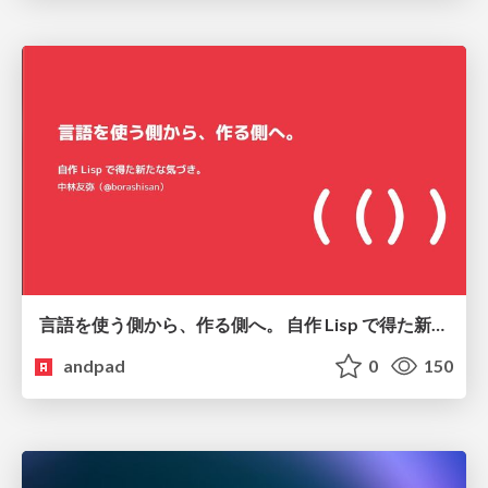
言語を使う側から、作る側へ。 自作 Lisp で得た新たな気づき。
andpad
0
150