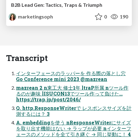
B2B Lead Gen: Tactics, Traps & Triumph
marketingsoph
0
190
Transcript
インターフェースのラッパーを 作る際の落とし⽳
Go Conference mini 2023 @mazrean
mazrean 2 n東工大 修士1年 ltraP所属 nツール作
るのが趣味 lISUCON13でツール作って負けた…
https://trap.jp/post/2046/
Q. http.ResponseWriterで レスポンスサイズを計
測するには？ 3
A. embeddingを使う nResponseWriterにサイズ
を取り出す機能はない → ラップが必要 nインターフ
ェースのメソッドを全て引き継ぐ → 同じ挙動に！ 4