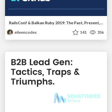
RailsConf & Balkan Ruby 2019: The Past, Present, and Future of Rails at GitHub
eileencodes
141
35k