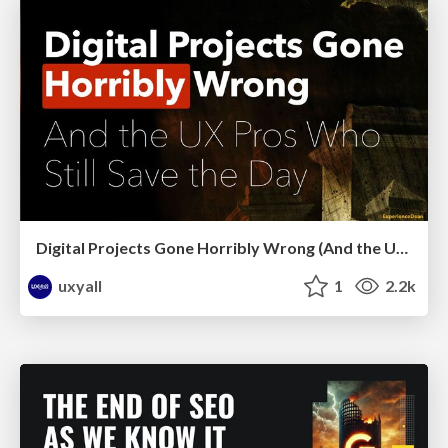
Digital Projects Gone Horribly Wrong (And the UX Pros Who Still Save the Day) - Dean Schuster
uxyall
1
2.2k