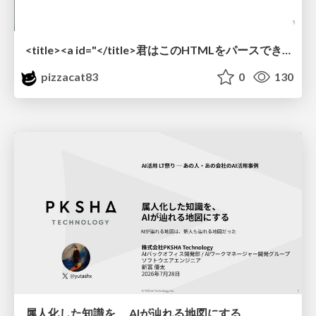
<title><a id="</title>君はこのHTMLをパースできるか"></a></title> #雑LT_study
pizzacat83
0
130
属人化した知識を、 AIが辿れる地図にする