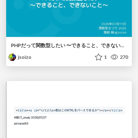
PHPだって関数型したい 〜できること、できないこと〜 / fp-in-php
jsoizo
1
270