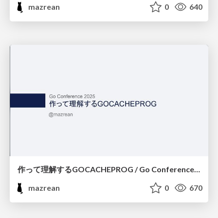
mazrean
0
640
作って理解するGOCACHEPROG / Go Conference 2025(Workshop)
mazrean
0
670