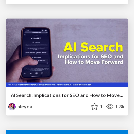
AI Search: Implications for SEO and How to Move Forward - #ShenzhenSEOConference
aleyda
1
1.3k