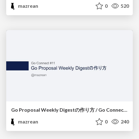
mazrean
0
520
Go Proposal Weekly Digestの作り方 / Go Connect #11
mazrean
0
240