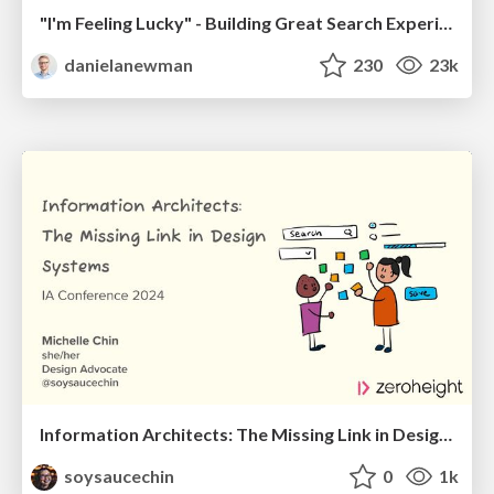
"I'm Feeling Lucky" - Building Great Search Experiences for Today's Users (#IAC19)
danielanewman
230
23k
Information Architects: The Missing Link in Design Systems
soysaucechin
0
1k