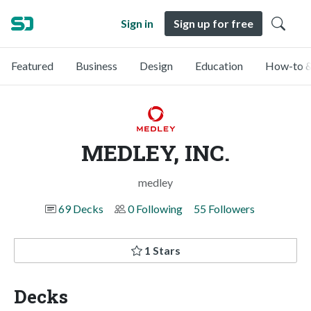
Sign in
Sign up for free
Featured
Business
Design
Education
How-to &
MEDLEY, INC.
medley
69 Decks
0 Following
55 Followers
1 Stars
Decks