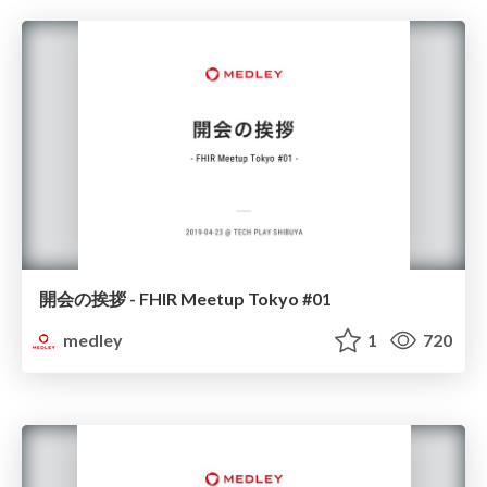
開会の挨拶 - FHIR Meetup Tokyo #01
medley
1
720