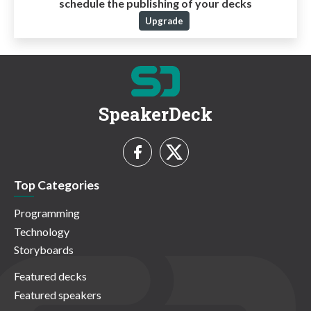
schedule the publishing of your decks
Upgrade
SpeakerDeck
Top Categories
Programming
Technology
Storyboards
Featured decks
Featured speakers