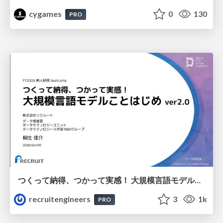
cygames
0
130
PRO
つくって納得、つかって実感！ 大規模言語モデルことはじめ ver2.0
recruitengineers
3
1k
PRO