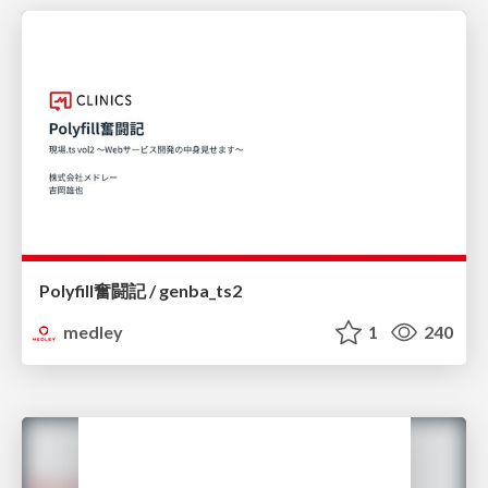
Polyfill奮闘記 / genba_ts2
medley
1
240