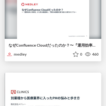
なぜConfluence Cloudだったのか？〜『運用効率と将来性』から見る最適解と、予期せぬ課題を乗り越えた移行のリアル～ / Why-we-choose-confluence-cloud
medley
0
460