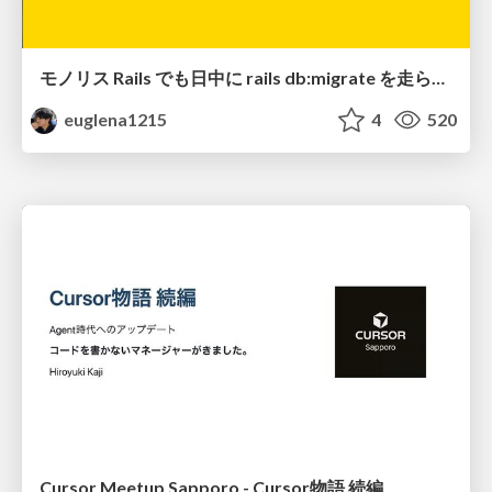
モノリス Rails でも日中に rails db:migrate を走らせたい！ / Daytime rails db:migrate on Monolithic Rails!
euglena1215
4
520
Cursor Meetup Sapporo - Cursor物語 続編