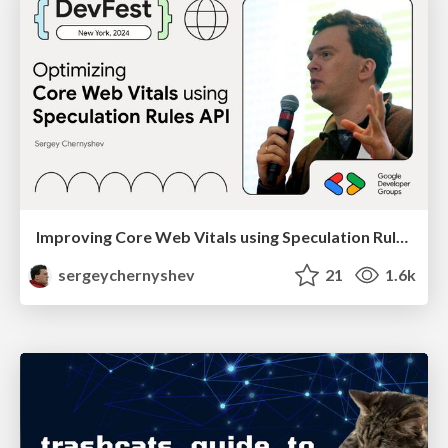
Improving Core Web Vitals using Speculation Rules API
sergeychernyshev
21
1.6k