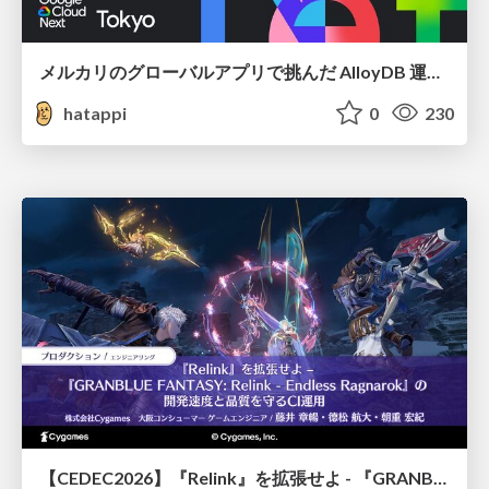
メルカリのグローバルアプリで挑んだ AlloyDB 運用と課題解決の実践記
hatappi
0
230
【CEDEC2026】『Relink』を拡張せよ - 『GRANBLUE FANTASY: Relink - Endless Ragnarok』の開発速度と品質を守るCI運用