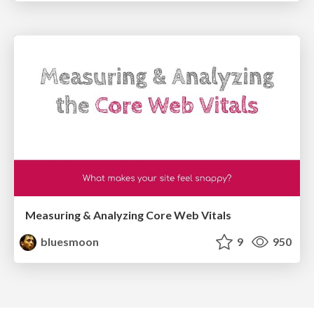
Measuring & Analyzing Core Web Vitals
bluesmoon
9
950