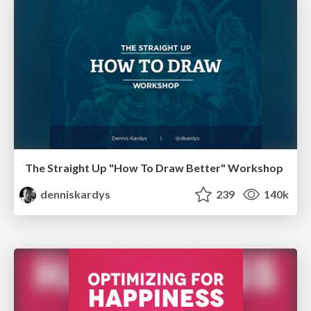
The Straight Up "How To Draw Better" Workshop
denniskardys
239
140k