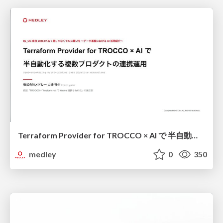
Terraform Provider for TROCCO × AI で 半自動化する複数プロダクトの連携運用 / Semi-Automating Multi-Product Data Integration Ops with the Terraform Provider for TROCCO × AI
medley
0
350