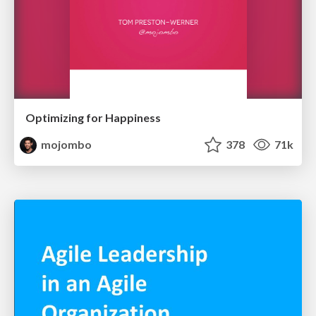
Optimizing for Happiness
mojombo
378
71k