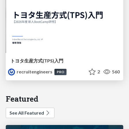
トヨタ⽣産⽅式(TPS)⼊⾨
recruitengineers
2
560
PRO
Featured
See All Featured