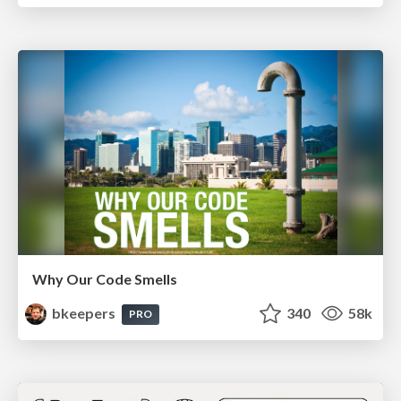
Why Our Code Smells
bkeepers
340
58k
PRO