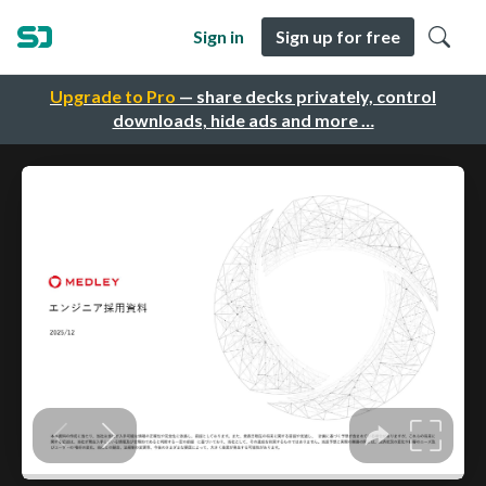
Sign in
Sign up for free
Upgrade to Pro
— share decks privately, control
downloads, hide ads and more …