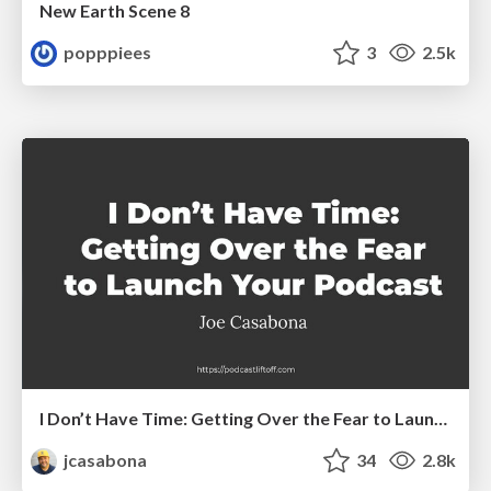
New Earth Scene 8
popppiees
3
2.5k
I Don’t Have Time: Getting Over the Fear to Launch Your Podcast
jcasabona
34
2.8k