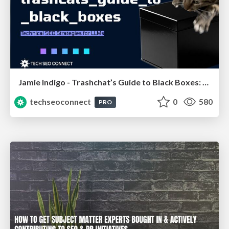
Jamie Indigo - Trashchat’s Guide to Black Boxes: Technical SEO Tactics for LLMs
techseoconnect
0
580
PRO