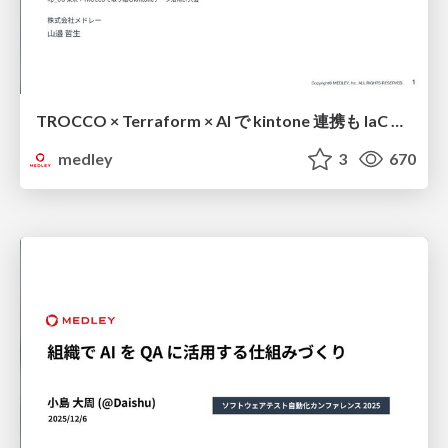
TROCCO × Terraform × AI で kintone 連携も IaC 化 / TROCCO × Terraform × AI for kintone
medley
3
670