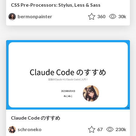
CSS Pre-Processors: Stylus, Less & Sass
bermonpainter
360
30k
Claude Code のすすめ
schroneko
67
230k