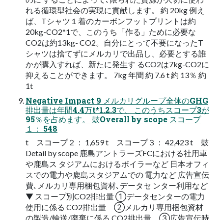
れる循環型社会の実現に貢献します。 約 20kg 例え
ば、Tシャツ１着のカーボンフットプリントは約
20kg-CO2*1で、このうち「作る」ために必要な
CO2は約13kg- CO2。⾃分にとって不要になったT
シャツは捨てずにメルカリで出品し、必要とする誰
かが購⼊すれば、新たに発⽣す るCO2は7kg-CO2に
抑えることができます。 7kg 年間 約 7.6 t 約 13％ 約
1t
Negative Impact 9 メルカリグループ全体のGHG
排出量は年間4.4万t*1.2.3で、 このうちスコープ3が
95％を占めます。 ⿎Overall by scope スコープ
１： 548
t スコープ２： 1,659 t スコープ３： 42,423 t ⿎
Detail by scope ⿅島アントラーズFCにおける社⽤⾞
や⿅島ス タジアムにおけるボイラーなど ⽇本オフィ
スでの電⼒や⿅島スタジアムでの 電⼒など 広告宣伝
費､メルカリ専⽤梱包資材､データセ ンター利⽤など
▼ スコープ別CO2排出量 ①データセンターの電⼒
使⽤に係る CO2排出量 ②メルカリ専⽤梱包資材
の製造/輸送/廃棄に係る CO2排出量 ③広告宣伝時