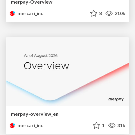
merpay-Overview
mercari_inc
8
210k
merpay-overview_en
mercari_inc
1
31k