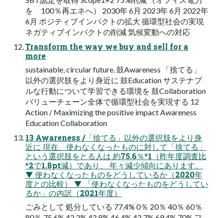
を 100％再エネへ） 2030年 6⽉ 2023年 6⽉ 2022年
6⽉ ポジティブインパクトの拡⼤ 循環型社会の実現
ネガティブインパクトの削減 気候変動への対応
Transform the way we buy and sell for a
more
sustainable, circular future. ⿎Awareness 「捨てる」
以外の選択肢をより⾝近に ⿎Education サステナブ
ルな⾏動について学習できる環境を ⿎Collaboration
バリューチェーン全体で循環型社会を実現する 12
Action / Maximizing the positive impact Awareness
Education Collaboration
13 Awareness /「捨てる」以外の選択肢をより⾝
近に 現在、使わなくなったものに対して「捨てる」
という選択肢をとる⼈は 約75.6％*1（昨年度調査⽐
*2で1.8pt減）であり、 年々減少傾向にあります。
▼ 使わなくなったものをどうしているか（2020年
度との⽐較） ▼ 「使わなくなったものをどうしてい
るか」の内訳（2021年度）
ごみとして 処分している 77.4% 0％ 20％ 40％ 60％
80％ 75.6% 42.2% 42.8% 46.4% 42.7% 69.4% 70% フ