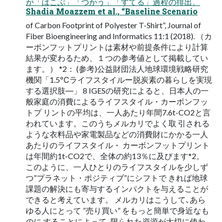
が「はこぶ」「つかう」「すてる」過程の排出。
Shadia Moazzem et al., “Baseline Scenario
of Carbon Footprint of Polyester T-Shirt”, Journal of
Fiber Bioengineering and Informatics 11:1 (2018). （カ
ーボンフットプリントは素材や前提条件により計算
結果が変わるため、１つの参考値として掲載してい
ます。） *2： (参考)公益財団法⼈地球環境戦略研究
機関「1.5℃ライフスタイルー脱炭素の暮らしを実現
する選択肢―」 8 IGESの研究によると、⽇本⼈の⼀
般家庭の消費によるライフスタイル・カーボンフッ
トプ リントの平均は、⼀⼈あたり年間7.6t-CO2と⾔
われています。このうちメルカリでよく取 引される
ような⾐料品や家電製品などの消費財にかかる⼀⼈
あたりのライフスタイル・ カーボンフットプリント
は年間約1t-CO2で、全体の約13％に及びます*2。
このように、⼀⼈ひとりのライフスタイルを少しず
つ”プラネット・ポジティブ”にシフトで きれば地球
課題の解決にも寄与するインパクトを与えることが
できると考えています。 メルカリはこうして､あら
ゆる⼈にとって ”売り買い” をもっと簡単で⾝近なも
のに することによって､限られた資源が⼤切に使わ