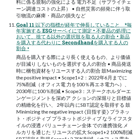
料に係る規制の強化による 電⼒不⾜（サプライチェ
ーン調達コストの上昇） • ⾃然災害の頻発に伴う取
引物流の⿇痺・商品の損失など
Goal 11 以下の指標が経年で伸⻑していること *毎
年実施する ESGサーベイにて測定 • 不要品の処理に
おいて、捨てる以外の選択肢を取る⼈の割合 • 新品
を購⼊する代わりに Secondhandを購⼊する⼈の
割合 •
商品を購⼊する際により⻑く使えるもの、より価値
が⽬減り しないものを選択する⼈の割合 • 商品発送
時に梱包資材をリユースする⼈の割合 ⿎Maximizing
the positive impact • Scope1+2：2022年6⽉までに
75%削減（オフィス電 ⼒を100％再エネ電⼒へ）、
2030年に100％削減 • Scope3：ステークホルダーエ
ンゲージメントを深めア クションの深堀りと⽬標値
の精緻化を⾏い、 2年以内 にSBT認定を取得する ⿎
Minimizing the negative impact 〈⽬指す姿〉 プラネッ
ト・ポジティブ プラネットポジティブ なライフスタ
イルの浸透 バリューチェーン全体 での連携強化 メ
ルカリを通じた リユースの拡⼤ Scope1+2 100%削減
SBT認定を取得 Scope1+2 75%削減 （オフィス電⼒