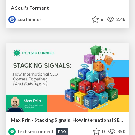
A Soul's Torment
seathinner
6
3.4k
Max Prin - Stacking Signals: How International SEO Comes Together (And Falls Apart)
techseoconnect
0
350
PRO