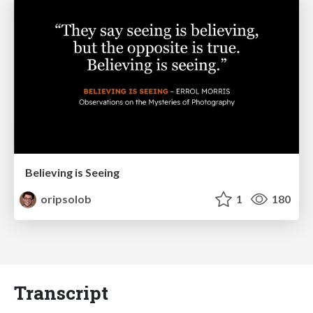
Believing is Seeing
oripsolob
1
180
Transcript