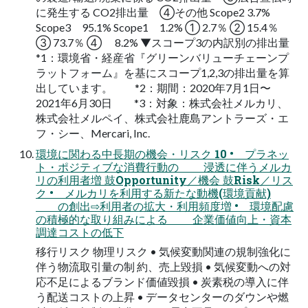
に発⽣する CO2排出量 ④その他 Scope2 3.7%
Scope3 95.1% Scope1 1.2% ① 2.7％ ② 15.4％
③ 73.7％ ④ 8.2% ▼スコープ3の内訳別の排出量
*1：環境省・経産省『グリーンバリューチェーンプ
ラットフォーム』を基にスコープ1,2,3の排出量を算
出しています。 *2：期間：2020年7⽉1⽇〜
2021年6⽉30⽇ *3：対象：株式会社メルカリ、
株式会社メルペイ、株式会社⿅島アントラーズ・エ
フ・シー、Mercari, Inc.
環境に関わる中⻑期の機会・リスク 10 • プラネッ
ト・ポジティブな消費⾏動の 浸透に伴うメルカ
リの利⽤者増 ⿎Opportunity／機会 ⿎Risk／リス
ク • メルカリを利⽤する新たな動機(環境貢献)
の創出⇨利⽤者の拡⼤・利⽤頻度増 • 環境配慮
の積極的な取り組みによる 企業価値向上・資本
調達コストの低下
移⾏リスク 物理リスク • 気候変動関連の規制強化に
伴う物流取引量の制 約、売上毀損 • 気候変動への対
応不⾜によるブランド価値毀損 • 炭素税の導⼊に伴
う配送コストの上昇 • データセンターのダウンや燃