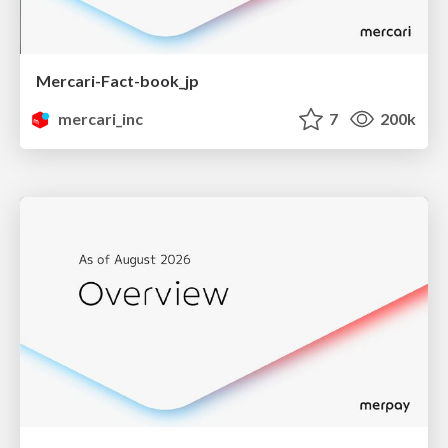
Mercari-Fact-book_jp
mercari_inc
7
200k