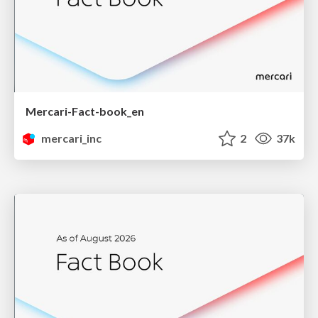
Mercari-Fact-book_en
mercari_inc
2
37k