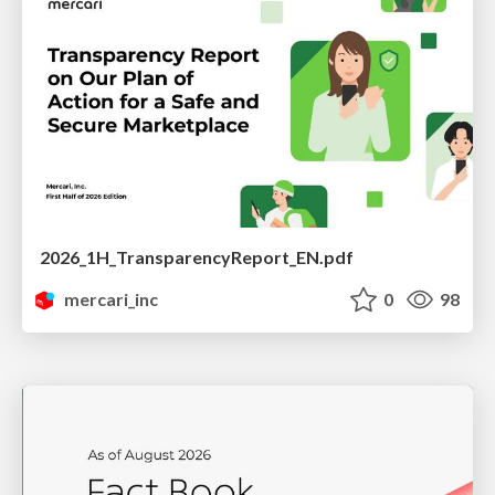
2026_1H_TransparencyReport_EN.pdf
mercari_inc
0
98