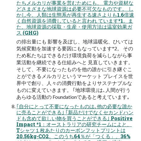
たちメルカリが事業を営むためにも、 電⼒や資材な
どさまざまな地球資源は必要不可⽋なものです。 し
かし今、⼈類は⽣態系が再⽣する速さよりも1.6倍速
く⾃然資源を消費していると⾔われ ています*1。ま
た、地球資源の採取・⽣産・使⽤⽅法は温室効果ガ
ス (GHG)
の排出量にも 影響を及ぼし、地球温暖化、ひいては
気候変動を加速する要因にもなっています*2。 その
ため私たちはできるだけ環境負荷を減らしながら事
業活動を継続できる仕組みへと ⾒直していきます。
そして、不要になったものを他の誰かに引き継ぐこ
とができるメルカリというマーケット プレイスを世
界中で創り、⼈々の消費⾏動をよりサステナブルな
ものに変えていきます。 ｢地球環境｣は､⼈間が⾏う
あらゆる活動の Foundationであると考えています｡
｢⾃分にとって不要になったものは､他の必要な誰か
に売ることができる｣ ｢新品だけでなくセカンドハン
ドも含めて欲しい物を買うことができる｣ Positive
Impact *1：オーストラリアの研究チームによと、
Tシャツ１枚あたりのカーボンフットプリントは
20.56kg-CO2。このうち64％が「つくる」、36%