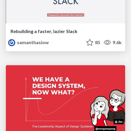
Rebuilding a faster, lazier Slack
samanthasiow
85
9.6k