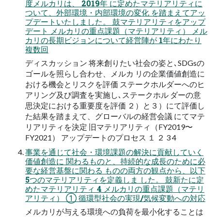
度メルカリは、 2019年 に定めたマテリアリティに
ついて、外部環境・内部環境の変化 を踏まえてアッ
プデートいたしました。 ⿎マテリアリティをアップ
デート メルカリの重点課題（マテリアリティ） メル
カリの⻑期ビジョンについて経営陣が 1年にわたり
複数回
ディスカッション 将来創りたい社会の姿と､SDGsの
ゴールを照らし合わせ、メルカ リの企業価値創造に
おける機会とリスクを評価 ステークホルダーへのヒ
アリング及び調査を実施し､ステークホル ダーの意
思決定における重要度を評価 ２）と３）にて評価し
た結果を踏まえて、グローバルの経営会議 にてマテ
リアリティを決定 旧マテリアリティ（FY2019〜
FY2021） アップデートのプロセス １ ２ 3 4
事業を通じて社会・環境課題の解決に貢献していく
価値創造に 関わるものと、持続的な成⻑のために必
要な経営基盤に関わる ものの両⽅の観点から、以下
5つのマテリアリティを定義しま した。 ⿎新たに定
めたマテリアリティ 4 メルカリの重点課題（マテリ
アリティ） ① 循環型社会の実現/気候変動への対応
メルカリが与える環境への負荷を最⼩化することは