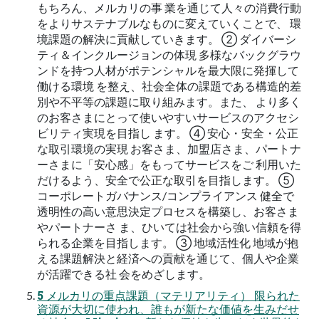
もちろん、メルカリの事 業を通じて⼈々の消費⾏動
をよりサステナブルなものに変えていくことで、 環
境課題の解決に貢献していきます。 ② ダイバーシ
ティ＆インクルージョンの体現 多様なバックグラウ
ンドを持つ⼈材がポテンシャルを最⼤限に発揮して
働ける環境 を整え、社会全体の課題である構造的差
別や不平等の課題に取り組みます。また、 より多く
のお客さまにとって使いやすいサービスのアクセシ
ビリティ実現を⽬指し ます。 ④ 安⼼・安全・公正
な取引環境の実現 お客さま、加盟店さま、パートナ
ーさまに「安⼼感」をもってサービスをご 利⽤いた
だけるよう、安全で公正な取引を⽬指します。 ⑤
コーポレートガバナンス/コンプライアンス 健全で
透明性の⾼い意思決定プロセスを構築し、お客さま
やパートナーさ ま、ひいては社会から強い信頼を得
られる企業を⽬指します。 ③ 地域活性化 地域が抱
える課題解決と経済への貢献を通じて、個⼈や企業
が活躍できる社 会をめざします。
5 メルカリの重点課題（マテリアリティ） 限られた
資源が⼤切に使われ、誰もが新たな価値を⽣みだせ