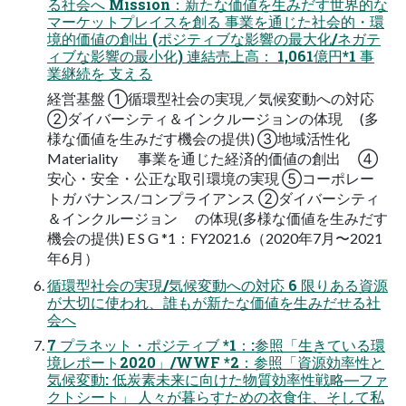
る社会へ Mission：新たな価値を⽣みだす世界的な
マーケットプレイスを創る 事業を通じた社会的・環
境的価値の創出 (ポジティブな影響の最⼤化/ネガテ
ィブな影響の最⼩化) 連結売上⾼： 1,061億円*1 事
業継続を ⽀える
経営基盤 ①循環型社会の実現／気候変動への対応
②ダイバーシティ＆インクルージョンの体現 (多
様な価値を⽣みだす機会の提供) ③地域活性化
Materiality 事業を通じた経済的価値の創出 ④
安⼼・安全・公正な取引環境の実現 ⑤コーポレー
トガバナンス/コンプライアンス ②ダイバーシティ
＆インクルージョン の体現(多様な価値を⽣みだす
機会の提供) E S G *1：FY2021.6（2020年7⽉〜2021
年6⽉）
循環型社会の実現/気候変動への対応 6 限りある資源
が⼤切に使われ、誰もが新たな価値を⽣みだせる社
会へ
7 プラネット・ポジティブ *1：:参照「⽣きている環
境レポート2020」/WWF *2：参照「資源効率性と
気候変動: 低炭素未来に向けた物質効率性戦略―ファ
クトシート」 ⼈々が暮らすための⾐⾷住、そして私