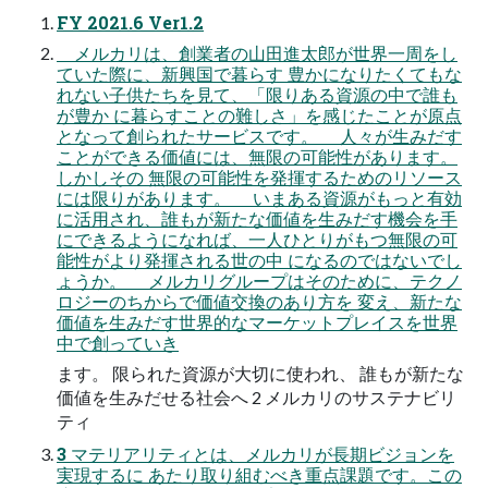
FY 2021.6 Ver1.2
メルカリは、創業者の⼭⽥進太郎が世界⼀周をし
ていた際に、新興国で暮らす 豊かになりたくてもな
れない⼦供たちを⾒て、「限りある資源の中で誰も
が豊か に暮らすことの難しさ」を感じたことが原点
となって創られたサービスです。 ⼈々が⽣みだす
ことができる価値には、無限の可能性があります。
しかしその 無限の可能性を発揮するためのリソース
には限りがあります。 いまある資源がもっと有効
に活⽤され、誰もが新たな価値を⽣みだす機会を⼿
にできるようになれば、⼀⼈ひとりがもつ無限の可
能性がより発揮される世の中 になるのではないでし
ょうか。 メルカリグループはそのために、テクノ
ロジーのちからで価値交換のあり⽅を 変え、新たな
価値を⽣みだす世界的なマーケットプレイスを世界
中で創っていき
ます。 限られた資源が⼤切に使われ、 誰もが新たな
価値を⽣みだせる社会へ 2 メルカリのサステナビリ
ティ
3 マテリアリティとは、メルカリが⻑期ビジョンを
実現するに あたり取り組むべき重点課題です。この