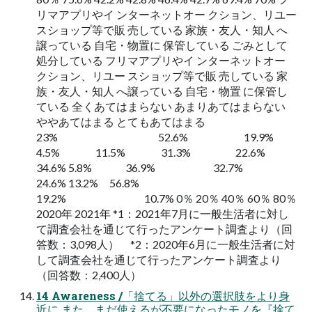
リマアプリやイ ンターネットオー クション、リユー
スショップ等で販 売している 家族・友⼈・知⼈ へ
譲っている ⾃宅・物置に 保管している ごみとして
処分している フリマアプリやイ ンターネットオー
クション、リユー スショップ等で販 売している 家
族・友⼈・知⼈ へ譲っている ⾃宅・物置 に保管し
ている 全くあてはまらない あまりあてはまらない
ややあてはまる とてもあてはまる
23% 52.6% 19.9%
4.5% 11.5% 31.3% 22.6%
34.6% 5.8% 36.9% 32.7%
24.6% 13.2% 56.8%
19.2% 10.7% 0％ 20％ 40％ 60％ 80％
2020年 2021年 *1：2021年7⽉に⼀般⽣活者に対し
て調査会社を通じて⾏ったアンケート調査より（回
答数：3,098⼈） *2：2020年6⽉に⼀般⽣活者に対
して調査会社を通じて⾏ったアンケート調査より
（回答数：2,400⼈）
14 Awareness /「捨てる」以外の選択肢をより⾝
近に また、まだ使えるが不要になったモノを『捨て