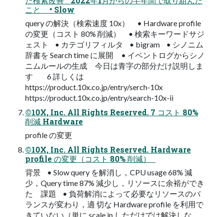
た検索改善 2022年1月からの半年間で取り組んだ
こと • Slow
query の解決（検索速度 10x） • Hardware profile
の変更（コスト 80% 削減） • 検索キーワードサジ
ェスト • カテゴリフィルタ • bigram • シノニム
辞書を Search time に展開 • イベントログからシノ
ニムルールの生成 今日は青字の部分だけ説明しま
す 6 詳しくは
https://product.10x.co.jp/entry/serch-10x
https://product.10x.co.jp/entry/search-10x-ii
©10X, Inc. All Rights Reserved. 7 コスト 80%
削減 Hardware
profile の変更
©10X, Inc. All Rights Reserved. Hardware
profile の変更（コスト 80% 削減）
背景 • Slow query を解消し，CPU usage 68% 減
少，Query time 87% 減少し，リソースに余裕ができ
た 課題 • 負荷解消によって必要なリソースのバ
ランスが変わり，適 切な Hardware profile を利用で
きていない（単に scale in しただけでは解決しな