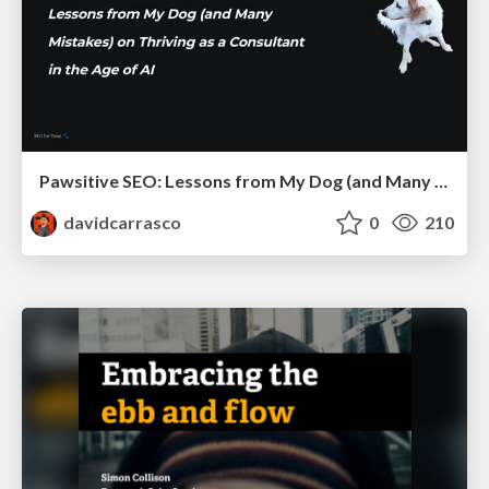
Pawsitive SEO: Lessons from My Dog (and Many Mistakes) on Thriving as a Consultant in the Age of AI
davidcarrasco
0
210