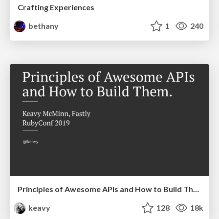
Crafting Experiences
bethany
1
240
Principles of Awesome APIs and How to Build Them.
keavy
128
18k