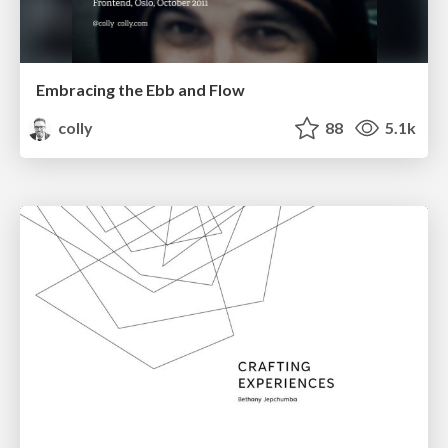
Embracing the Ebb and Flow
colly
88
5.1k