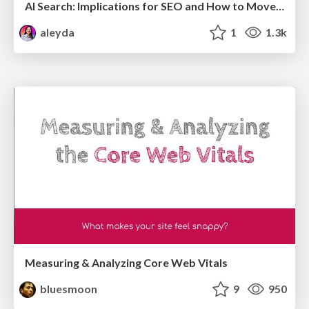
AI Search: Implications for SEO and How to Move Forward - #ShenzhenSEOConference
aleyda
1
1.3k
Measuring & Analyzing Core Web Vitals
bluesmoon
9
950