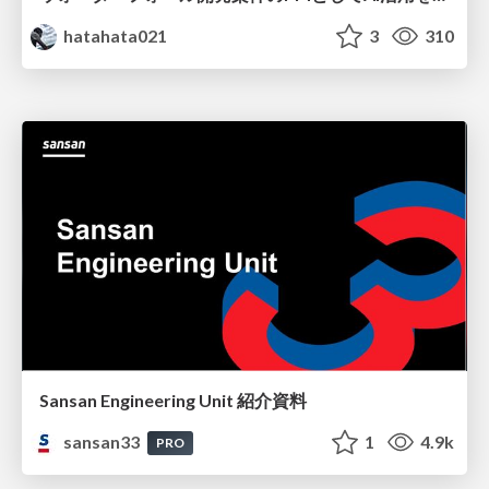
hatahata021
3
310
Sansan Engineering Unit 紹介資料
sansan33
1
4.9k
PRO