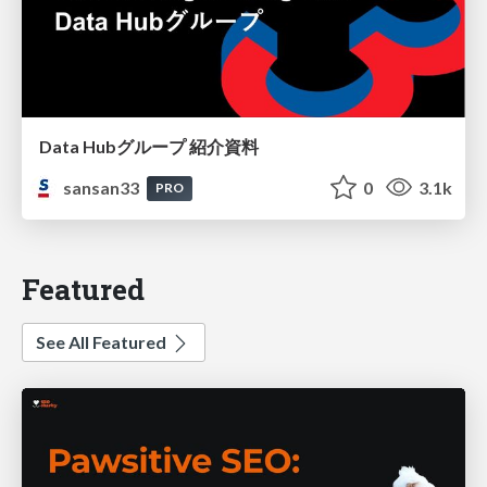
Data Hubグループ 紹介資料
sansan33
0
3.1k
PRO
Featured
See All Featured