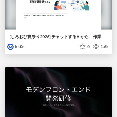
[しろおび夏祭り2026] チャットするAIから、作業するAIへ - 使われ方の変化と、その裏側で起きていること
kk0n
0
1.6k