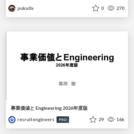
puku0x
0
270
事業価値と Engineering 2026年度版
recruitengineers
29
16k
PRO