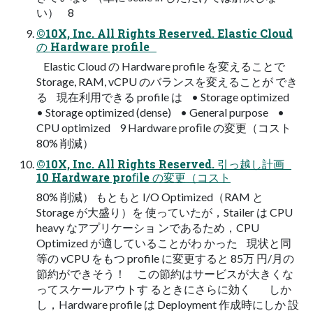
い） 8
©10X, Inc. All Rights Reserved. Elastic Cloud
の Hardware profile
Elastic Cloud の Hardware profile を変えることで
Storage, RAM, vCPU のバランスを変えることが でき
る 現在利用できる profile は • Storage optimized
• Storage optimized (dense) • General purpose •
CPU optimized 9 Hardware proﬁle の変更（コスト
80% 削減）
©10X, Inc. All Rights Reserved. 引っ越し計画
10 Hardware proﬁle の変更（コスト
80% 削減） もともと I/O Optimized（RAM と
Storage が大盛り）を 使っていたが，Stailer は CPU
heavy なアプリケーショ ンであるため，CPU
Optimized が適していることがわ かった 現状と同
等の vCPU をもつ profile に変更すると 85万 円/月の
節約ができそう！ この節約はサービスが大きくな
ってスケールアウトす るときにさらに効く しか
し，Hardware profile は Deployment 作成時にしか 設