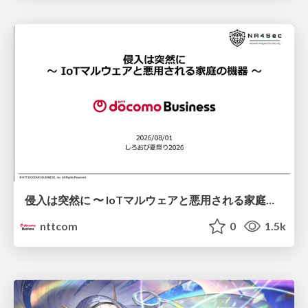
侵入は突然に 〜 IoTマルウェアと悪用される家庭の機器 ～ / When Intrusion Strikes: IoT Malware and the Abuse of Home Devices
nttcom
0
1.5k