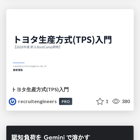
トヨタ⽣産⽅式(TPS)⼊⾨
recruitengineers
1
380
PRO