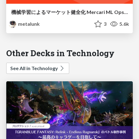
機械学習によるマーケット健全化 Mercari ML Ops Night #1
metalunk
3
5.6k
Other Decks in Technology
See All in Technology