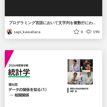
プログラミング言語において文字列を複数行にわたって だらだらと記載するアレ
sapi_kawahara
0
190