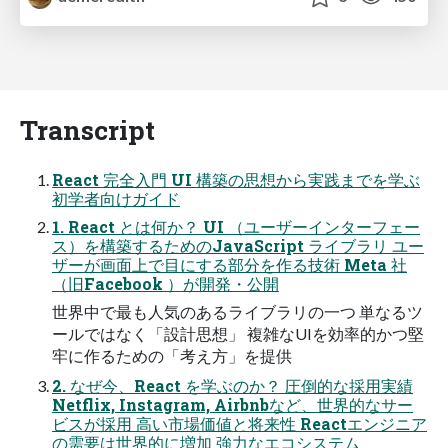
Transcript
React 完全入門 UI 構築の思想から実践までを学ぶ
初学者向けガイド
1. React とは何か？ UI （ユーザーインターフェー
ス）を構築するためのJavaScript ライブラリ ユー
ザーが画面上で目にする部分を作る技術 Meta 社
（旧Facebook ）が開発・公開
世界中で最も人気のあるライブラリの一つ 単なるツ
ールではなく「設計思想」 複雑なUIを効率的かつ堅
牢に作るための「考え方」を提供
2. なぜ今、React を学ぶのか？ 圧倒的な採用実績
Netflix, Instagram, Airbnbなど、世界的なサー
ビスが採用 高い市場価値と将来性 Reactエンジニア
の需要は世界的に増加 強力なエコシステム