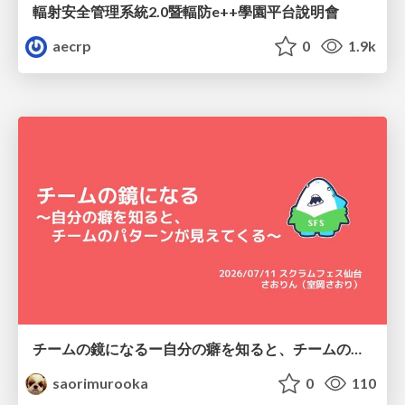
輻射安全管理系統2.0暨輻防e++學園平台說明會
aecrp
0
1.9k
チームの鏡になるー自分の癖を知ると、チームのパターンが見えてくる@スクフェス仙台
saorimurooka
0
110