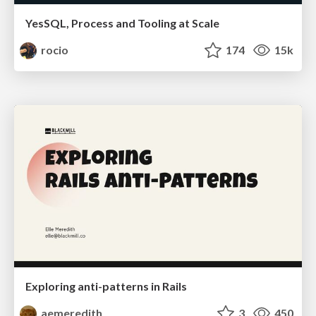
YesSQL, Process and Tooling at Scale
rocio
174
15k
Exploring anti-patterns in Rails
aemeredith
3
450