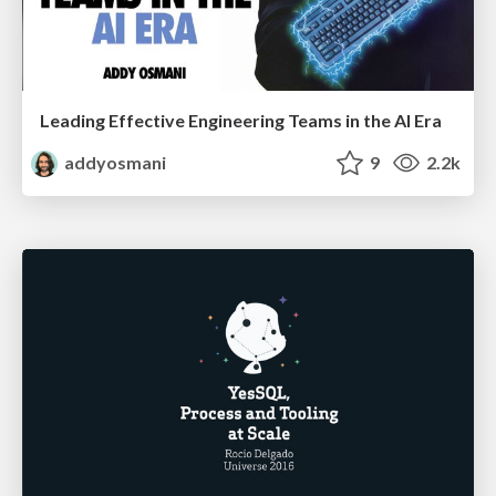
Leading Effective Engineering Teams in the AI Era
addyosmani
9
2.2k