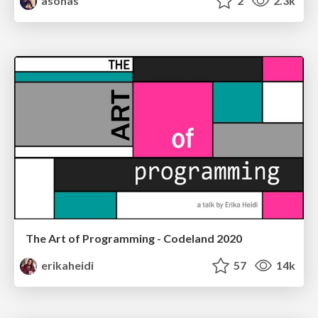
asonas
2
2.3k
The Art of Programming - Codeland 2020
erikaheidi
57
14k