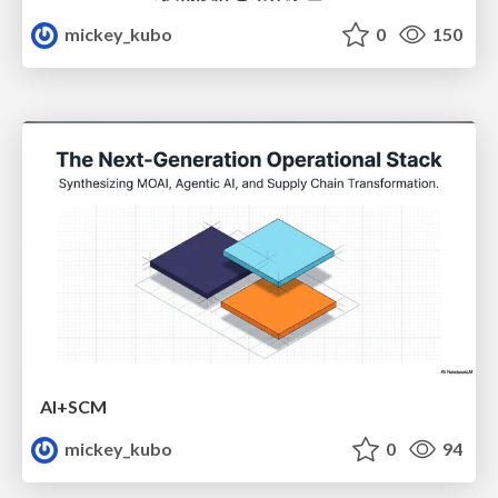
mickey_kubo
0
150
AI+SCM
mickey_kubo
0
94