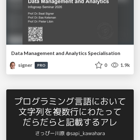
Data Management and Analytics Specialisation
signer
0
1.9k
PRO