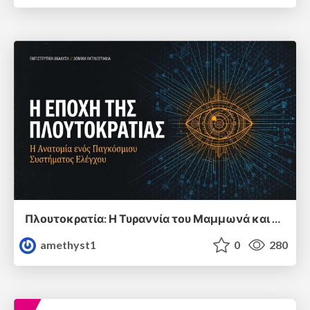
Πλουτοκρατία: Η Τυραννία του Μαμμωνά και η Μεταανθρώπινη Δουλεία
amethyst1
0
280