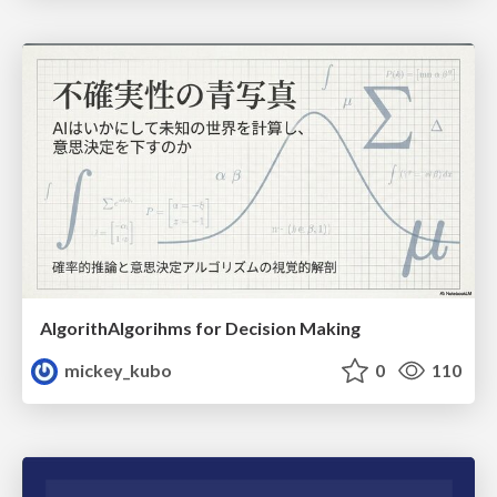
AlgorithAlgorihms for Decision Making
mickey_kubo
0
110