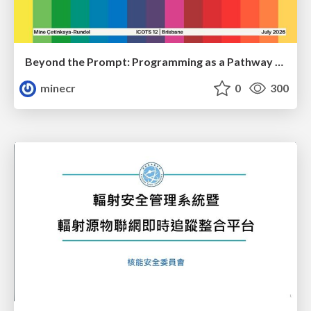
Beyond the Prompt: Programming as a Pathway to Statistical Thinking
minecr
0
300