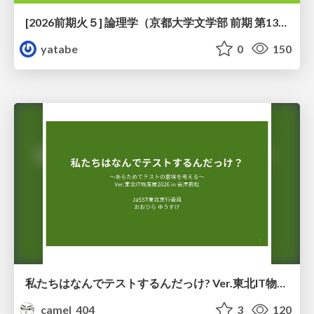
[2026前期火５] 論理学（京都大学文学部 前期 第13回）「走って、止まって、積み上がる」
yatabe
0
150
私たちはなんでテストするんだっけ? Ver.東北IT物産展2026 in 会津若松
camel_404
3
120