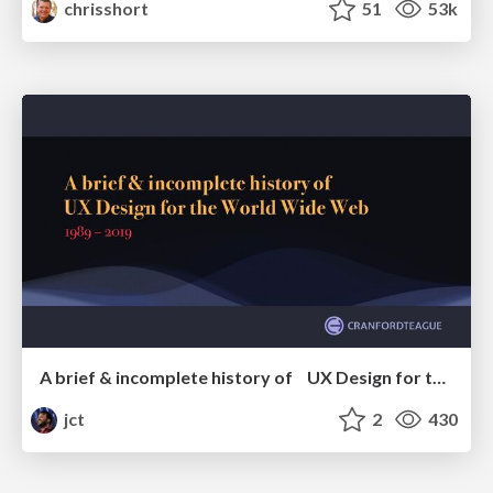
chrisshort
51
53k
A brief & incomplete history of UX Design for the World Wide Web: 1989–2019
jct
2
430