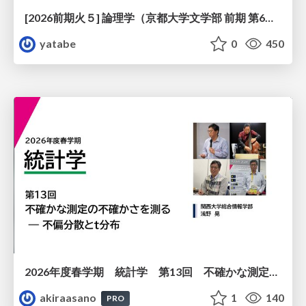
[2026前期火５] 論理学（京都大学文学部 前期 第6回）「かつとまたはの規則」
yatabe
0
450
2026年度春学期 統計学 第13回 不確かな測定の不確かさを測る ― 不偏分散とt分布 (2026. 6. 25)
akiraasano
1
140
PRO