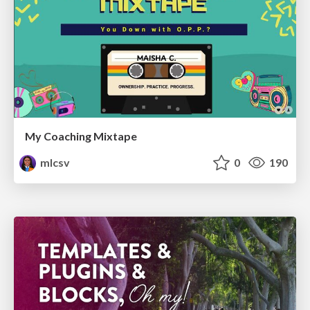
My Coaching Mixtape
mlcsv
0
190