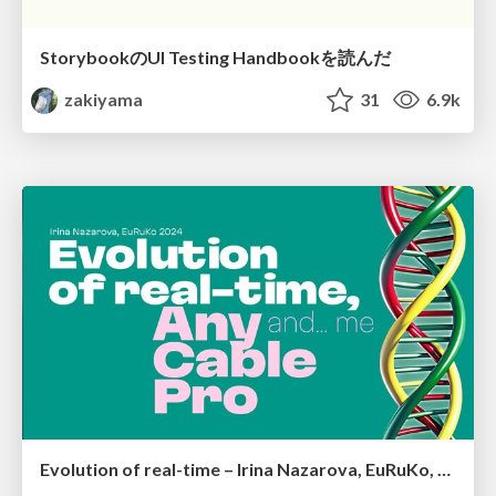
StorybookのUI Testing Handbookを読んだ
zakiyama
31
6.9k
Evolution of real-time – Irina Nazarova, EuRuKo, 2024