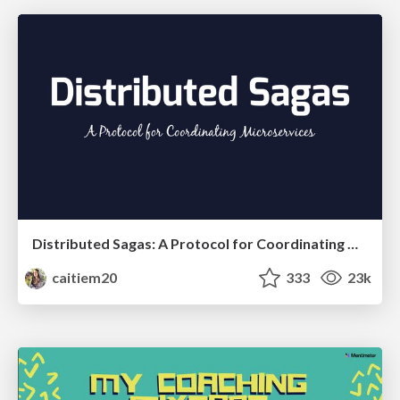
Distributed Sagas: A Protocol for Coordinating Microservices
caitiem20
333
23k