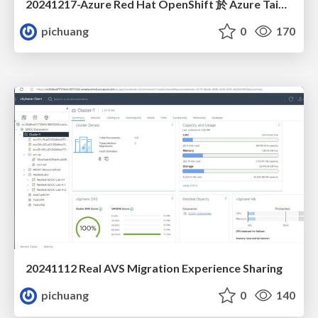
20241217-Azure Red Hat OpenShift 於 Azure TaiwanNorth 上之雲原生異地備援架構設計
pichuang
0
170
20241112 Real AVS Migration Experience Sharing
pichuang
0
140