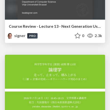
Course Review - Lecture 13 - Next Generation User Interfaces (4018166FNR)
signer
0
2.3k
PRO