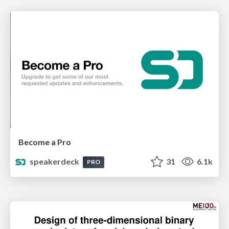
Become a Pro
speakerdeck
31
6.1k
PRO