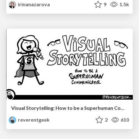
irinanazarova
9
1.5k
Visual Storytelling: How to be a Superhuman Communicator
reverentgeek
2
610