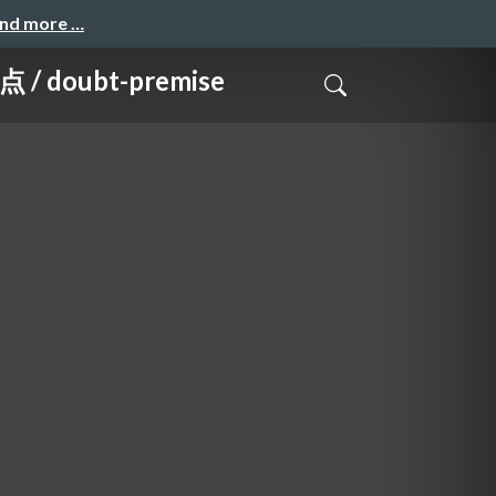
and more …
ubt-premise