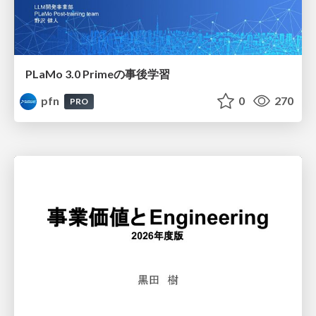
PLaMo 3.0 Primeの事後学習
pfn
0
270
PRO