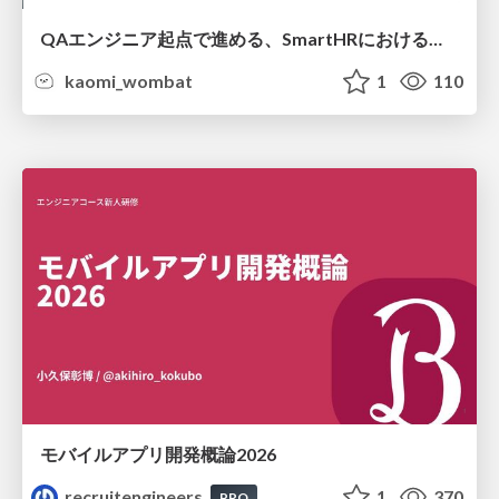
QAエンジニア起点で進める、SmartHRにおける信頼性向上について
kaomi_wombat
1
110
モバイルアプリ開発概論2026
recruitengineers
1
370
PRO