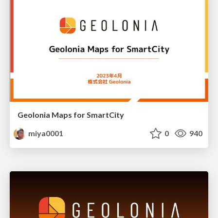
Geolonia Maps for SmartCity
miya0001
0
940