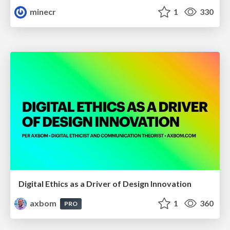
minecr
1
330
Digital Ethics as a Driver of Design Innovation
axbom
1
360
PRO