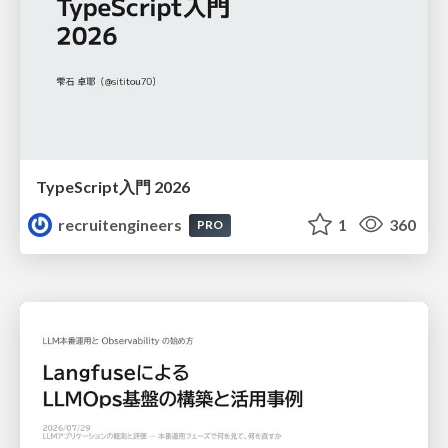
TypeScript入門 2026
recruitengineers
1
360
PRO