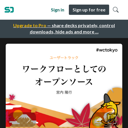
Sign in
Sign up for free
Upgrade to Pro
— share decks privately, control
downloads, hide ads and more …