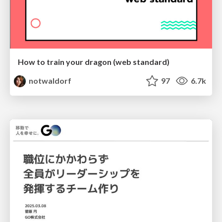
How to train your dragon (web standard)
notwaldorf
97
6.7k