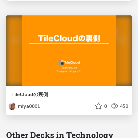
TileCloudの裏側
miya0001
0
450
Other Decks in Technology