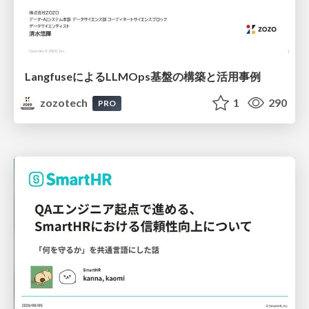
LangfuseによるLLMOps基盤の構築と活用事例
zozotech
1
290
PRO