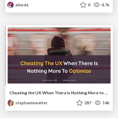
aleyda
0
4.7k
Cheating the UX When There Is Nothing More to Optimize - PixelPioneers
stephaniewalter
287
14k