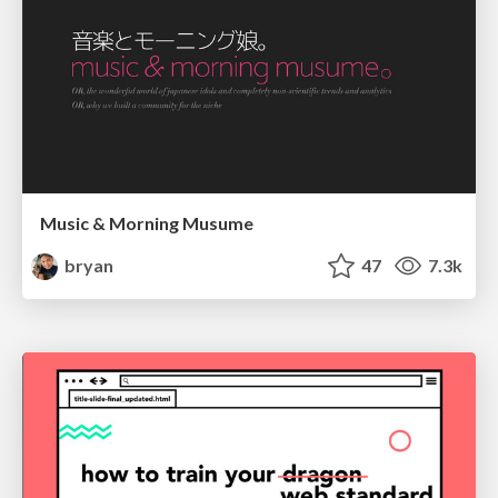
Music & Morning Musume
bryan
47
7.3k