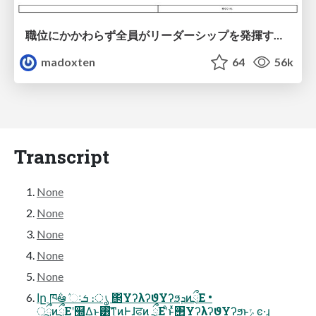
職位にかかわらず全員がリーダーシップを発揮するチーム作り / Building a team where everyone can demonstrate leadership regardless of position
madoxten
64
56k
Transcript
None
None
None
None
None
اը ཁ݅ఆٛ ઃܭ ։ൃ ΢ΥʔλʔϑΥʔϧܕͷྲྀΕ •
্ྲྀͷྲྀΕʹ໭Δ͜ͱ͸ܾͯ͠ͳ͍ͷͰɺਫͷ ྲྀΕʹͨͱ͑ͯ΢ΥʔλʔϑΥʔϧͱݺͼ·͢ɻ