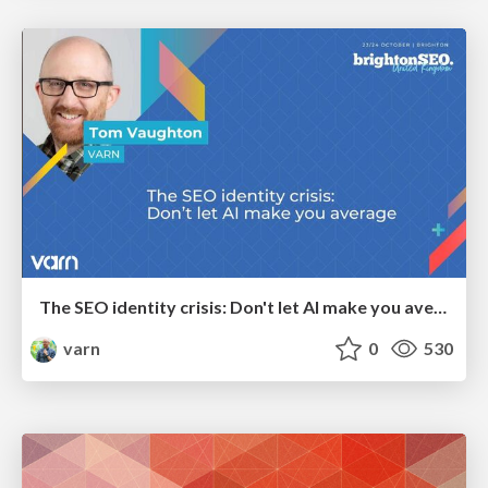
The SEO identity crisis: Don't let AI make you average
varn
0
530