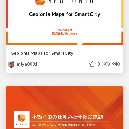
Geolonia Maps for SmartCity
miya0001
0
940