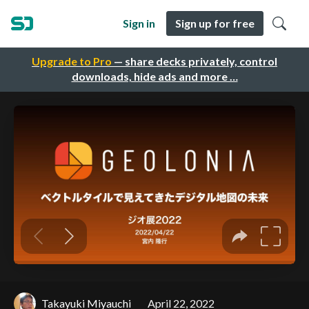
Sign in
Sign up for free
Upgrade to Pro
— share decks privately, control
downloads, hide ads and more …
Takayuki Miyauchi
April 22, 2022