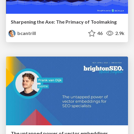
Sharpening the Axe: The Primacy of Toolmaking
bcantrill
46
2.9k
The untapped power of vector embeddings