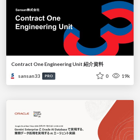
Contract One Engineering Unit 紹介資料
sansan33
0
19k
PRO