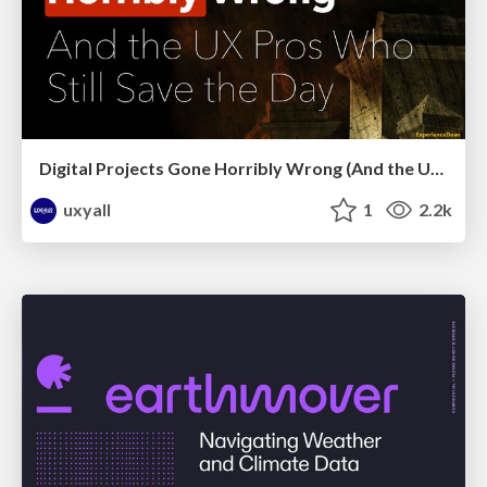
Digital Projects Gone Horribly Wrong (And the UX Pros Who Still Save the Day) - Dean Schuster
uxyall
1
2.2k