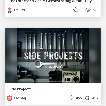
The Director’s Chair: Orchestrating AI for Truly Effective Learning
tmiket
1
240
Side Projects
sachag
455
43k