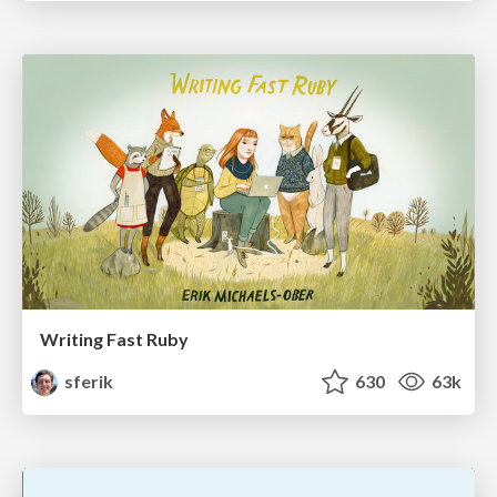
Writing Fast Ruby
sferik
630
63k