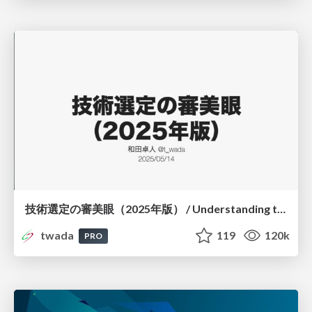
技術選定の審美眼（2025年版） / Understanding the Spiral of Technologies 2025 edition
twada
119
120k
PRO