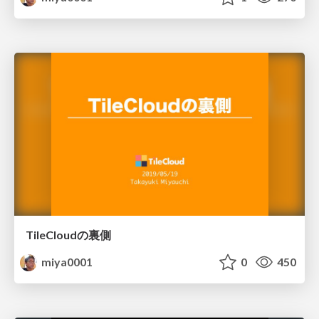
TileCloudの裏側
miya0001
0
450