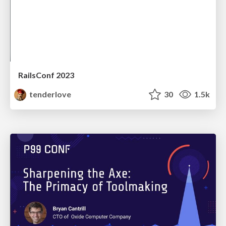
RailsConf 2023
tenderlove
30
1.5k