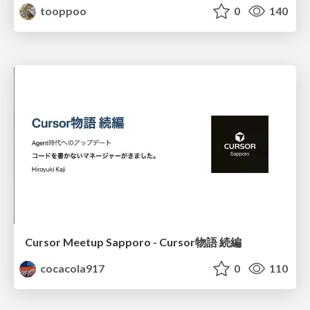
tooppoo
0
140
Cursor Meetup Sapporo - Cursor物語 続編
cocacola917
0
110