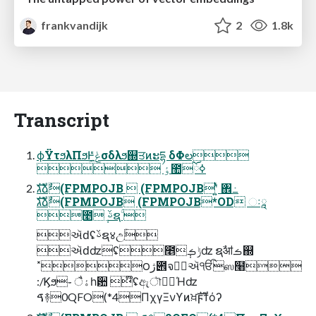
frankvandijk
2
1.8k
Transcript
ϕΫτϧλΠϧͰݟ͖͑ͯͨσδλϧ஍ਤͷະདྷ δΦల
 ٶ಺ོߦ
גࣜձࣾ(FPMPOJB  (FPMPOJBʹ͍ͭͯ ঎߸
גࣜձࣾ(FPMPOJB (FPMPOJB*OD ઃཱ
೥݄ ࢿຊۚ 
ઍԁʢࢿຊ४උۚ
ઍԁʣʢ೥݄ݱࡏʣ ຊࣾॴࡏ஍
˟౦ژ౎จژ۠ઍੴஸ໨
:/Ϗϧ֊ ैۀһ਺ ໊ʢඇৗۈؚΉʣ
ࠃ࿈0QFO(*4ΠχγΞνϒͷਖ਼ࣜϝϯόʔ