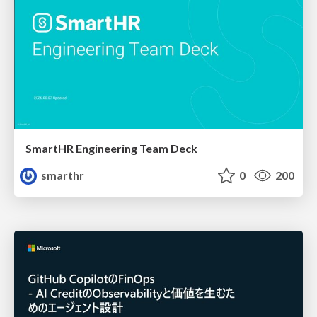
SmartHR Engineering Team Deck
smarthr
0
200