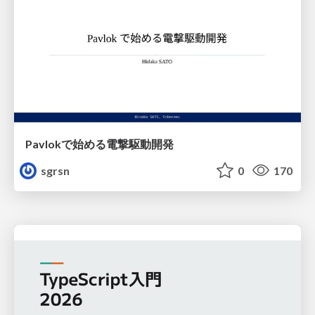
Pavlokで始める電撃駆動開発
sgrsn
0
170