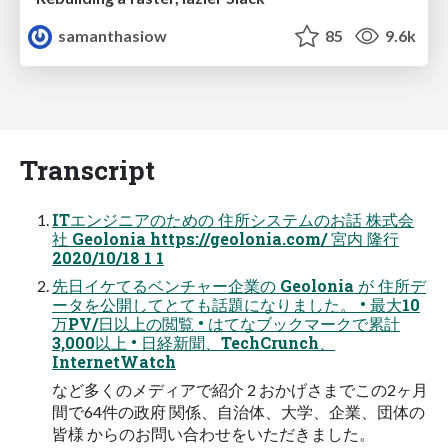
samanthasiow
85
9.6k
Transcript
ITエンジニアのための 住所システムのお話 株式会
社 Geolonia https://geolonia.com/ 宮内 隆行
2020/10/18 1 1
先日イケてるベンチャー企業の Geolonia が 住所デ
ータを公開してとても話題になりました。 • 最大10
万PV/日以上の閲覧 • はてなブックマークで累計
3,000以上 • 日経新聞、TechCrunch、
InternetWatch
など多くのメディアで紹介 2 おかげさまでこの2ヶ月
間で64件の政府 関係、自治体、大学、企業、団体の
皆様 からのお問い合わせをいただきました。