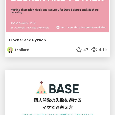
Docker and Python
trallard
47
4.1k