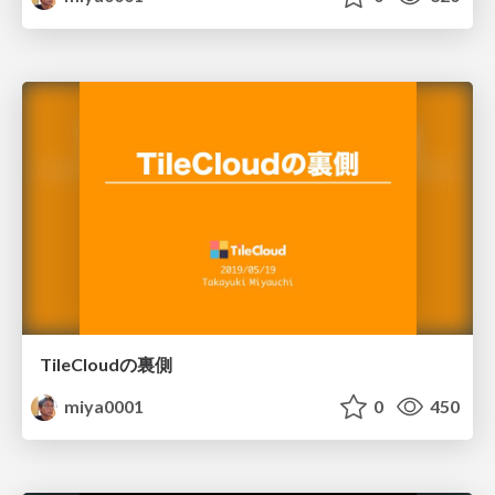
TileCloudの裏側
miya0001
0
450