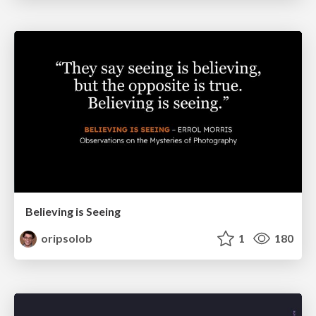
Believing is Seeing
oripsolob
1
180