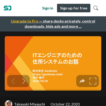
Sign in
Sign up for free
Upgrade to Pro
— share decks privately, control
downloads, hide ads and more …
Takayuki Miyauchi
October 22, 2020