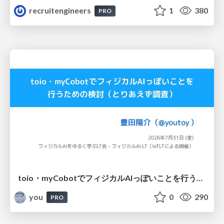
recruitengineers
1
380
PRO
toio・myCobotでフィジカルAIっぽいことを行うための検討（とりあえず調査） / フィジカルAI LT（IoTLTによる開催）
you
0
290
PRO