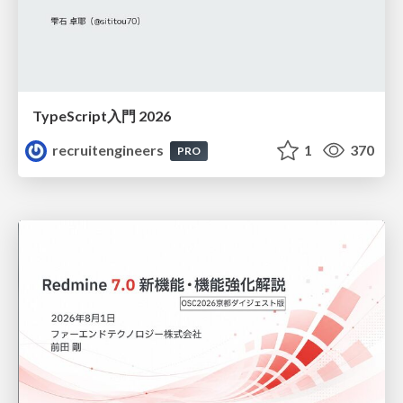
TypeScript入門 2026
recruitengineers
1
370
PRO