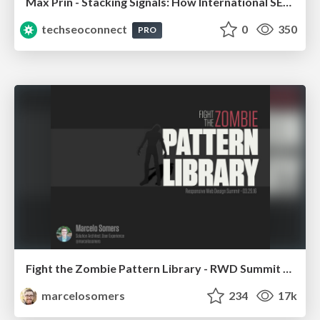
Max Prin - Stacking Signals: How International SEO Comes Together (And Falls Apart)
techseoconnect
0
350
PRO
Fight the Zombie Pattern Library - RWD Summit 2016
marcelosomers
234
17k