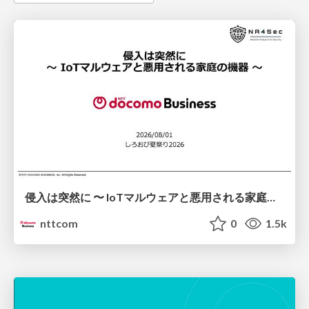
侵入は突然に 〜 IoTマルウェアと悪用される家庭の機器 ～ / When Intrusion Strikes: IoT Malware and the Abuse of Home Devices
nttcom
0
1.5k