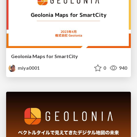
Geolonia Maps for SmartCity
miya0001
0
940