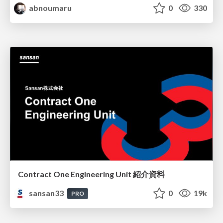
abnoumaru
0
330
Contract One Engineering Unit 紹介資料
sansan33
0
19k
PRO