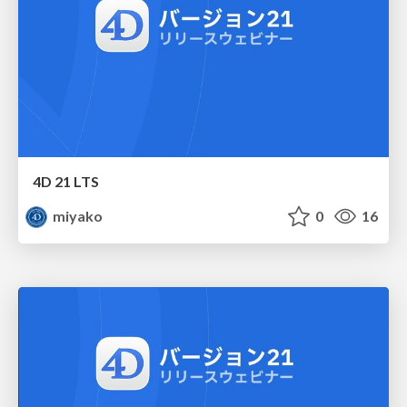
4D 21 LTS
miyako
0
16