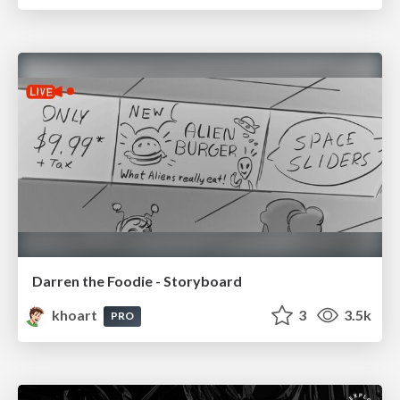
Darren the Foodie - Storyboard
khoart
3
3.5k
PRO