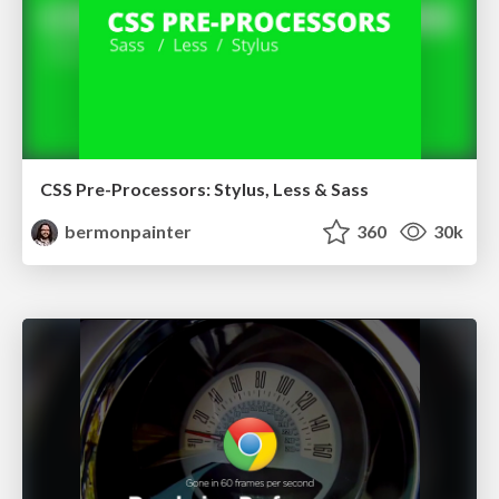
CSS Pre-Processors: Stylus, Less & Sass
bermonpainter
360
30k