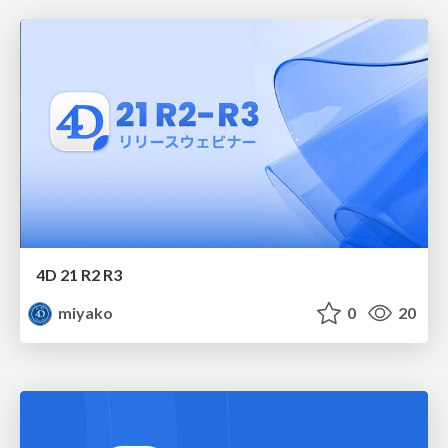
4D 21 R2 R3
miyako
0
20