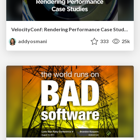
VelocityConf: Rendering Performance Case Studies
addyosmani
333
25k