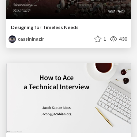
Designing for Timeless Needs
cassininazir
1
430