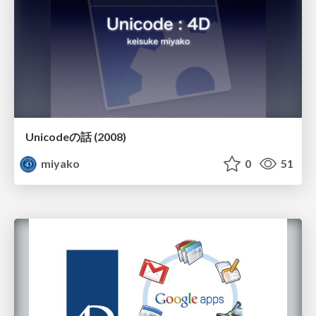
Unicodeの話 (2008)
miyako
0
51