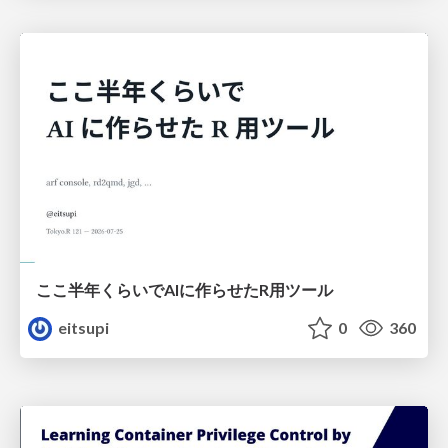
ここ半年くらいでAIに作らせたR用ツール
eitsupi
0
360