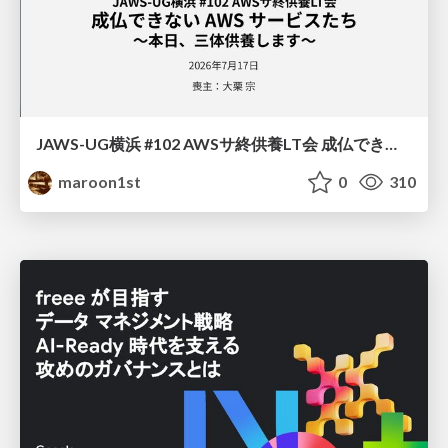
JAWS-UG横浜 #102 AWSサ終供養LT会 成仏できない AWS サービスたち 〜本日、三体供養します〜
maroon1st
0
310