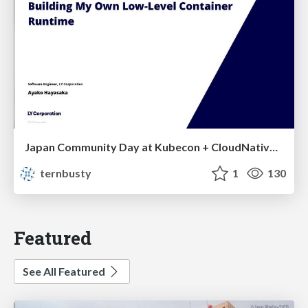
Japan Community Day at Kubecon + CloudNativeCon Japan 2026: Learning Container Privilege Control by Building My Own Low-Level Container Runtime
ternbusty
1
130
Featured
See All Featured