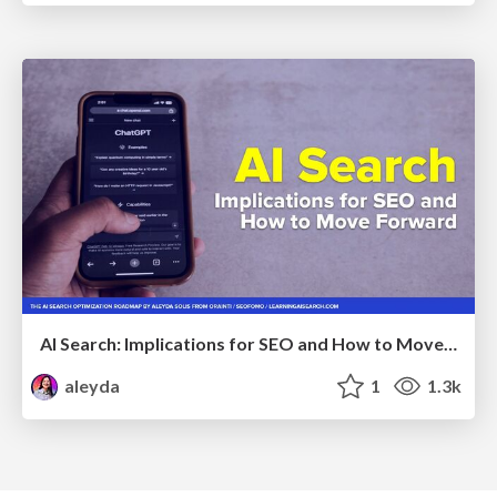
AI Search: Implications for SEO and How to Move Forward - #ShenzhenSEOConference
aleyda
1
1.3k