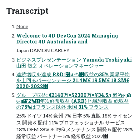
Transcript
None
Welcome to 4D DevCon 2024 Managing
Director 4D Australasia and
Japan DAMON CARLEY
ビジネスプレゼンテーション Yamada Toshiyuki
⼭⽥ 敏之 オペレーションマネージャー
連続増収を達成 R&D෦໳ͷ༧ࢉ͸収益の35% 業界平均
を上回るパーセンテージ 21.4M€ 19.5M€ 18.2M€
2020-2022೥
グループ収益: €2140万=$2300万=¥34.5ԯ ಺༰ผऩӹ
૯ऩӹͷ72%͸年次経常収益 (ARR) 地域別収益 総収益
の75%はフランス以外 ⽶国 31% フランス
25% ドイツ 14% 豪州 7% ⽇本 5% 直販 18% ライセン
ス 開発 & 配付 11% プロフェッショナル サービス
18% OEM 38% ܦৗऩӹ メンテナンス 開発 & 配付 28%
経常収益 パートナー 5% 経常収益 2022೥