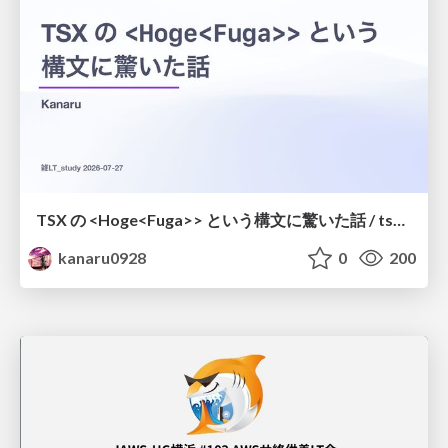
TSX の <Hoge<Fuga>> という構文に驚いた話 / tsx-type-argument-syntax
kanaru0928
0
200