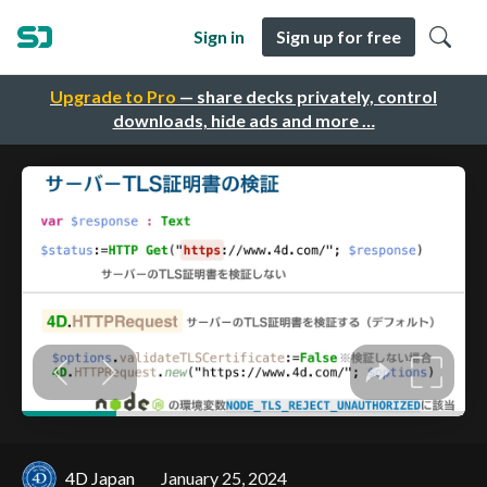
Sign in
Sign up for free
Upgrade to Pro
— share decks privately, control
downloads, hide ads and more …
4D Japan
January 25, 2024