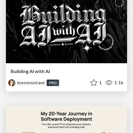
Building AI with AI
inesmontani
1
1.1k
PRO