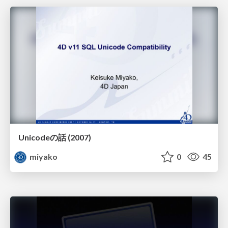
Unicodeの話 (2007)
miyako
0
45