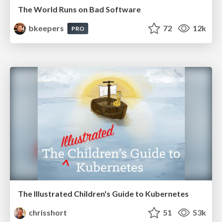
The World Runs on Bad Software
bkeepers
72
12k
PRO
The Illustrated Children's Guide to Kubernetes
chrisshort
51
53k