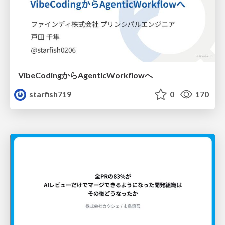
VibeCodingからAgenticWorkflowへ
starfish719
0
170