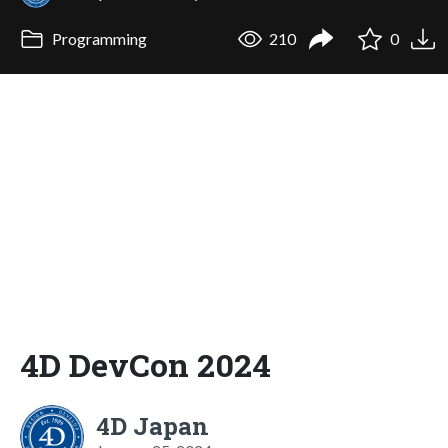
Programming
210
0
4D DevCon 2024
4D Japan