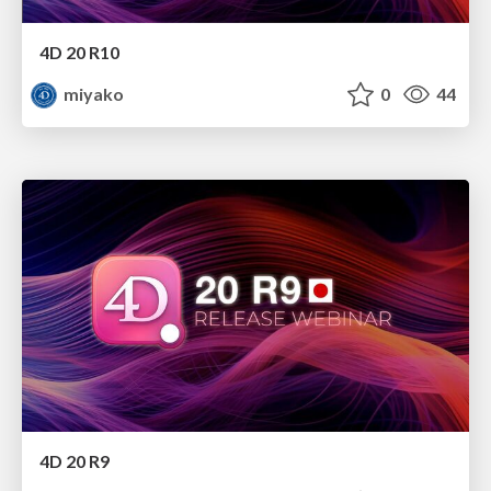
4D 20 R10
miyako
0
44
4D 20 R9