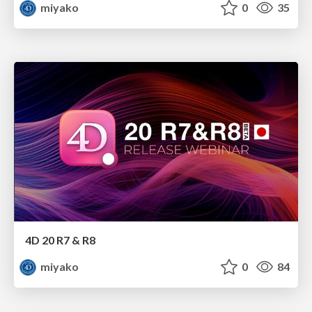
miyako
0
35
4D 20 R7 & R8
miyako
0
84