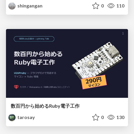
shingangan
0
110
数百円から始めるRuby電子工作
tarosay
0
130