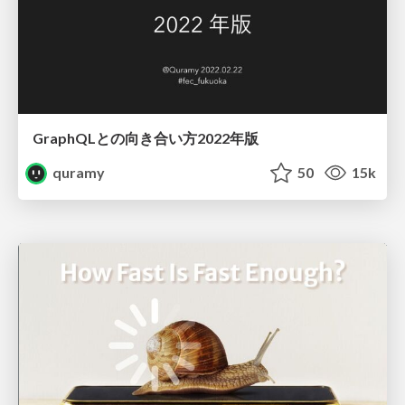
GraphQLとの向き合い方2022年版
quramy
50
15k