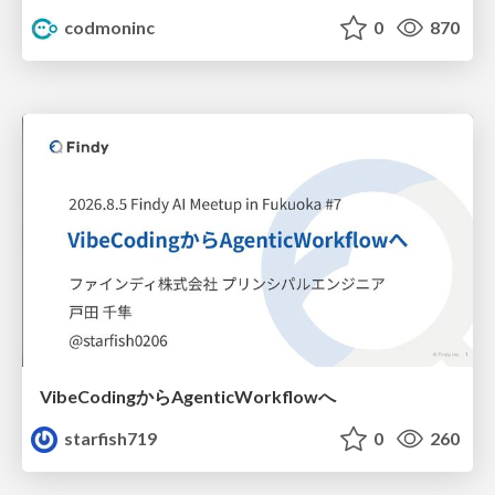
codmoninc
0
870
VibeCodingからAgenticWorkflowへ
starfish719
0
260