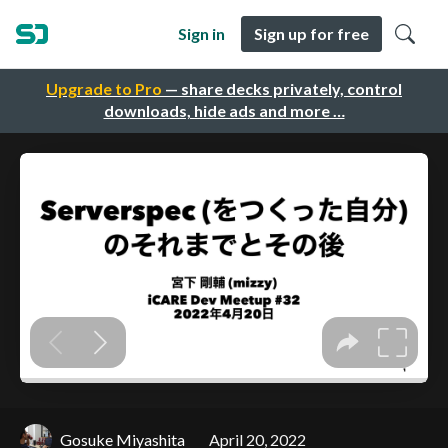
Sign in
Sign up for free
Upgrade to Pro
— share decks privately, control
downloads, hide ads and more …
Gosuke Miyashita
April 20, 2022