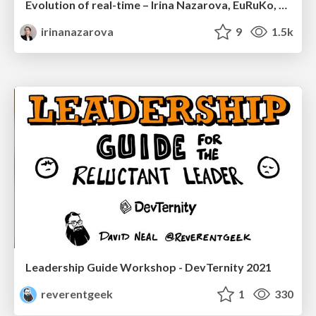
Evolution of real-time – Irina Nazarova, EuRuKo, 2024
irinanazarova
9
1.5k
Leadership Guide Workshop - DevTernity 2021
reverentgeek
1
330