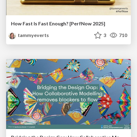
How Fast Is Fast Enough? [PerfNow 2025]
tammyeverts
3
710