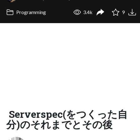
Programming
3.4k
9
Serverspec(をつくった自
分)のそれまでとその後