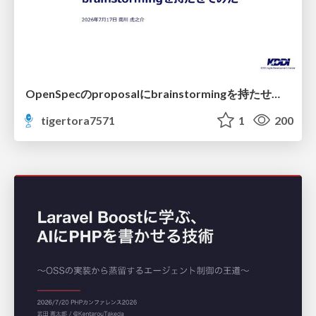
OpenSpecのproposalにbrainstormingを持たせてみた
tigertora7571
1
200