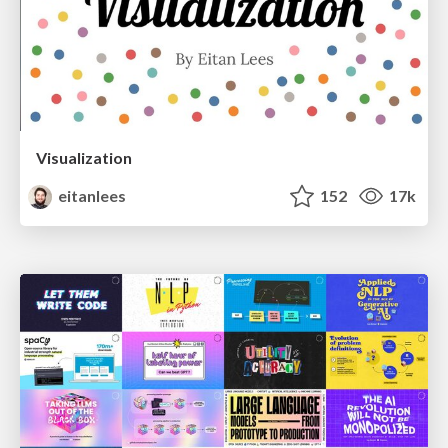
Visualization
eitanlees
152
17k