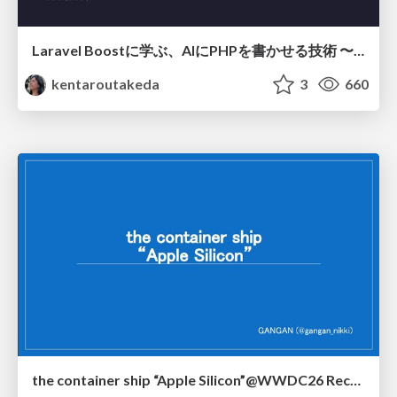
Laravel Boostに学ぶ、AIにPHPを書かせる技術 〜OSSの実装から蒸留するエージェント制御の王道〜
kentaroutakeda
3
660
the container ship “Apple Silicon”@WWDC26 Recap -Japan-\(region).swift