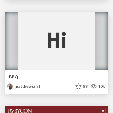
BBQ
matthewcrist
89
10k