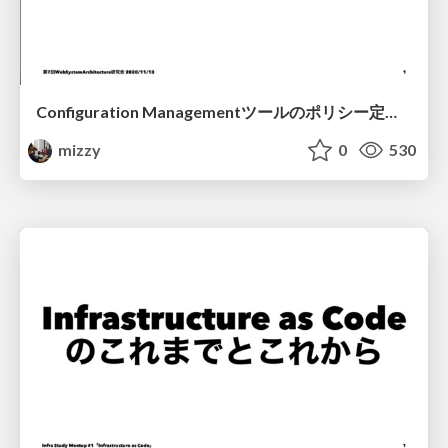
Configuration Managementツールのポリシー定義用中間言語に関する考察/Considerations about an intermediate language of configuration management tools
mizzy
0
530