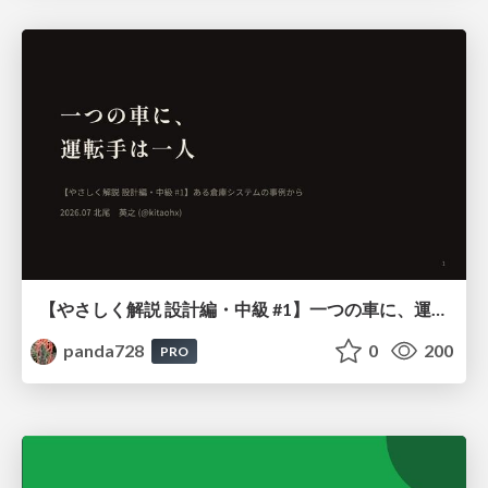
【やさしく解説 設計編・中級 #1】一つの車に、運転手は一人 ～ある倉庫システムの事例から～
panda728
0
200
PRO