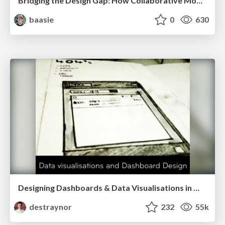
Bridging the Design Gap: How Collaborative Modelling removes blockers to flow between stakeholders and teams @FastFlow conf
baasie
0
630
Designing Dashboards & Data Visualisations in Web Apps
destraynor
232
55k