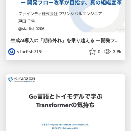
生成AI導入の「期待外れ」を乗り越える ー 開発フロー改革が目指す、真の組織変革
starfish719
0
3.9k