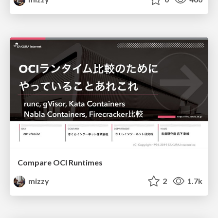
Compare OCI Runtimes
mizzy
2
1.7k