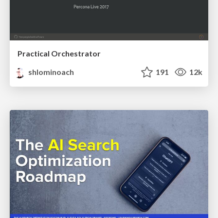
Practical Orchestrator
shlominoach
191
12k