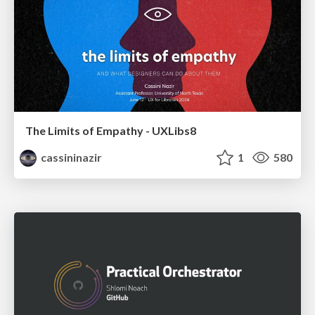
The Limits of Empathy - UXLibs8
cassininazir
1
580