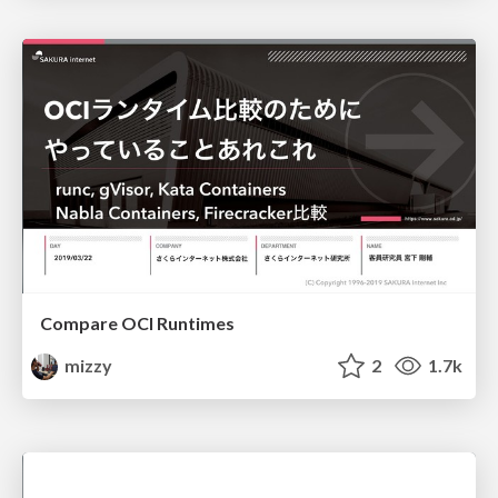
Compare OCI Runtimes
mizzy
2
1.7k