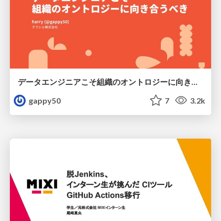
データエンジニアこそ組織のオントロジーに向き合うべき — 問いに答えるAIから、事業を動かすAIへ
gappy50
7
3.2k