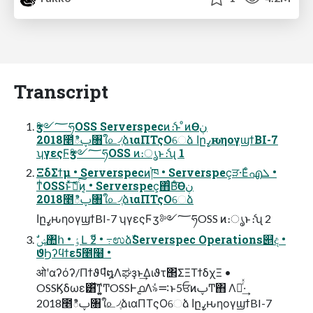
Transcript
ӡ༻؅ཧOSS Serverspecͷެ։ͱ ͦͷӨڹ
2018೥ిࢠ৘ใ௨৴ֶձιαΠΤςΟେձ اըߨԋηογϣϯBI-7
ʮγεςϜӡ༻؅ཧOSS ͷ։ൃͱެ։ʯ 1
ΞδΣϯμ • Serverspecͷ֓ཁ • Serverspec͕ੜ·Εͨഎܠ •
ͳͥOSSͱͯ͠ެ։ͨ͠ͷ͔ • Serverspec͕΋ͨΒͨ͠Өڹ
2018೥ిࢠ৘ใ௨৴ֶձιαΠΤςΟେձ
اըߨԋηογϣϯBI-7 ʮγεςϜӡ༻؅ཧOSS ͷ։ൃͱެ։ʯ 2
ϑϦʔϥϯε5೥໨ •
ओʹαʔόʔ/Πϯϑϥํ໘Λಘҙͱ͢Διϑτ΢ΣΞΤϯδχΞ •
OSSϏδωε͸ͯ͠ͳ͍͚ͲOSSͰ൧Λ৯ͬͯ࠺ͱ5ਓͷࢠͲ΋ Λཆͬͯ·͢
2018೥ిࢠ৘ใ௨৴ֶձιαΠΤςΟେձ اըߨԋηογϣϯBI-7