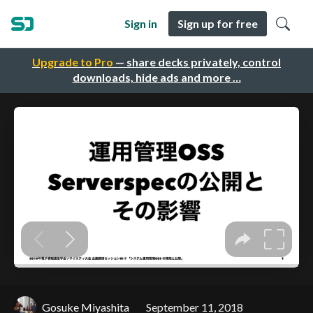
Sign in
Sign up for free
Upgrade to Pro
— share decks privately, control
downloads, hide ads and more …
Gosuke Miyashita
September 11, 2018