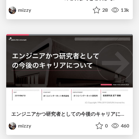
mizzy
28
13k
エンジニアかつ研究者としての今後のキャリアについて/My Career As An Engineer And A Researcher
mizzy
0
460