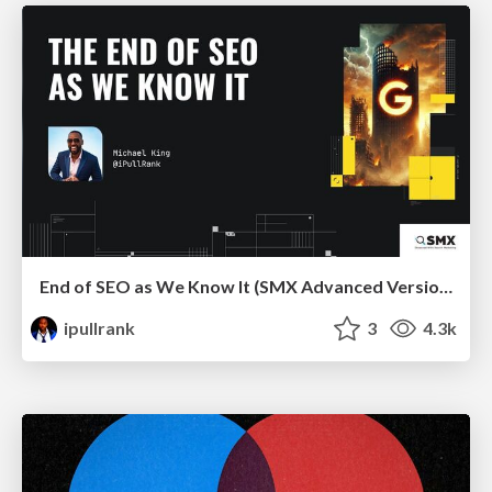
End of SEO as We Know It (SMX Advanced Version)
ipullrank
3
4.3k