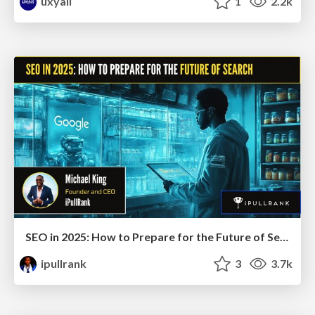
uxyall
1
2.2k
SEO in 2025: How to Prepare for the Future of Search
ipullrank
3
3.7k