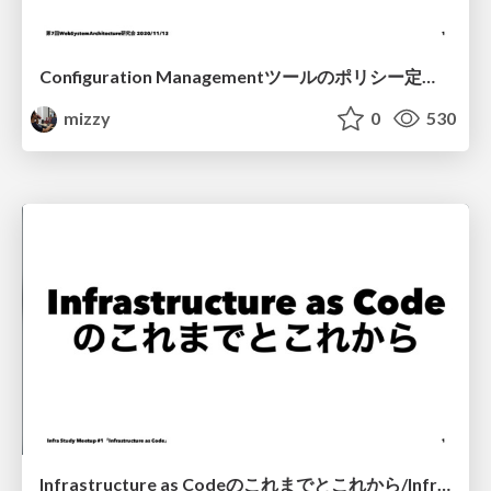
Configuration Managementツールのポリシー定義用中間言語に関する考察/Considerations about an intermediate language of configuration management tools
mizzy
0
530
Infrastructure as Codeのこれまでとこれから/Infra Study Meetup #1