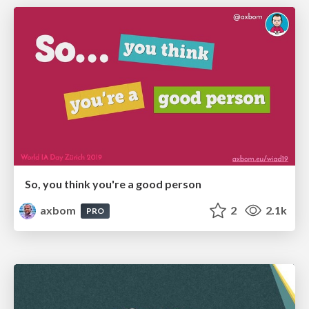
So, you think you're a good person
axbom
2
2.1k
PRO