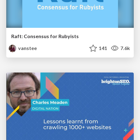
Raft: Consensus for Rubyists
vanstee
141
7.6k