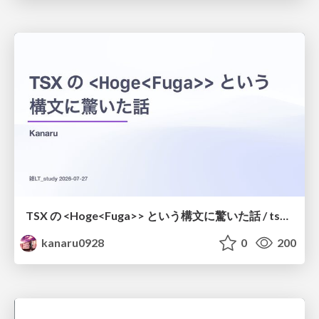
TSX の <Hoge<Fuga>> という構文に驚いた話 / tsx-type-argument-syntax
kanaru0928
0
200