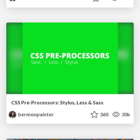
CSS Pre-Processors: Stylus, Less & Sass
bermonpainter
360
30k