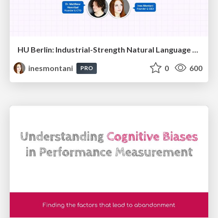
HU Berlin: Industrial-Strength Natural Language Processing with spaCy and Prodigy
inesmontani
0
600
PRO