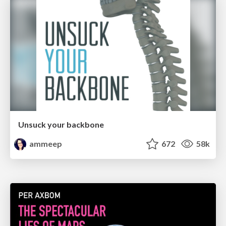
Unsuck your backbone
ammeep
672
58k