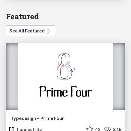
Featured
See All Featured
Typedesign – Prime Four
hannesfritz
42
3.1k