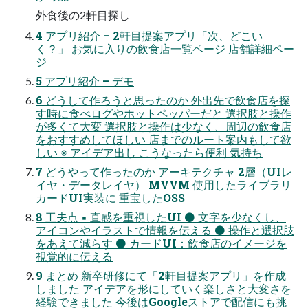
外食後の2軒目探し
4 アプリ紹介 – 2軒目提案アプリ「次、どこい
く？」 お気に入りの飲食店一覧ページ 店舗詳細ペー
ジ
5 アプリ紹介 – デモ
6 どうして作ろうと思ったのか 外出先で飲食店を探
す時に食べログやホットペッパーだと 選択肢と操作
が多くて大変 選択肢と操作は少なく、周辺の飲食店
をおすすめしてほしい 店までのルート案内もして欲
しい ※ アイデア出し こうなったら便利 気持ち
7 どうやって作ったのか アーキテクチャ 2層（UIレ
イヤ・データレイヤ） MVVM 使用したライブラリ
カードUI実装に 重宝したOSS
8 工夫点 ▪ 直感を重視したUI ⚫ 文字を少なくし、
アイコンやイラストで情報を伝える ⚫ 操作と選択肢
をあえて減らす ⚫ カードUI：飲食店のイメージを
視覚的に伝える
9 まとめ 新卒研修にて「2軒目提案アプリ」を作成
しました アイデアを形にしていく楽しさと大変さを
経験できました 今後はGoogleストアで配信にも挑