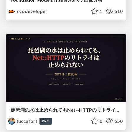
ryodeveloper
1
510
琵琶湖の水は止められてもNet--HTTPのリトライは止められない / You might be able to stop the water flow of Lake Biwa but you can't stop Net::HTTP retries
luccafort
0
550
PRO