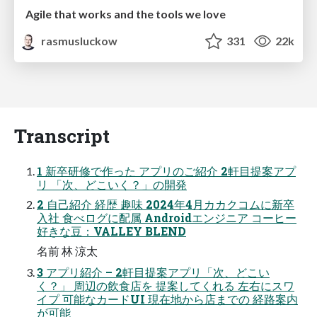
Agile that works and the tools we love
rasmusluckow
331
22k
Transcript
1 新卒研修で作った アプリのご紹介 2軒目提案アプ
リ 「次、どこいく？」の開発
2 自己紹介 経歴 趣味 2024年4月カカクコムに新卒
入社 食べログに配属 Androidエンジニア コーヒー
好きな豆：VALLEY BLEND
名前 林 涼太
3 アプリ紹介 – 2軒目提案アプリ「次、どこい
く？」 周辺の飲食店を 提案してくれる 左右にスワ
イプ 可能なカードUI 現在地から店までの 経路案内
が可能