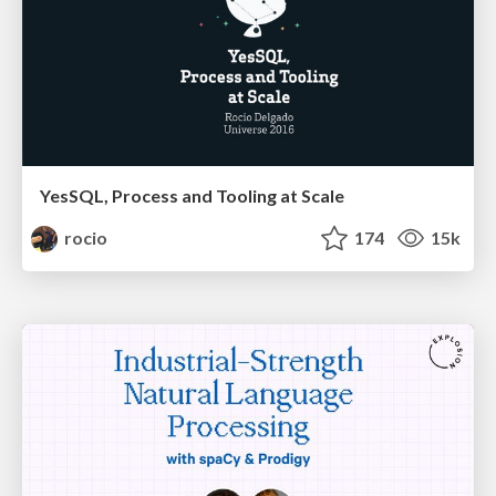
YesSQL, Process and Tooling at Scale
rocio
174
15k