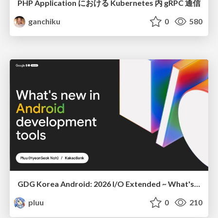
PHP Application における Kubernetes 内 gRPC 通信
ganchiku
0
580
GDG Korea Android: 2026 I/O Extended ~ What's new in Android development tools
pluu
0
210