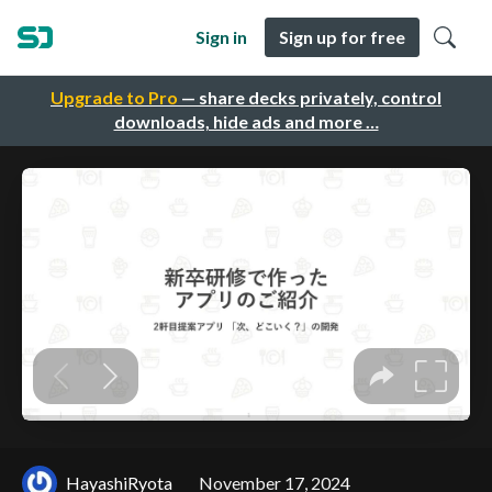
Sign in
Sign up for free
Upgrade to Pro
— share decks privately, control
downloads, hide ads and more …
HayashiRyota
November 17, 2024