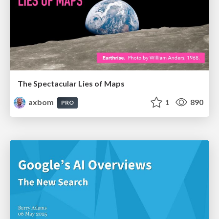
The Spectacular Lies of Maps
axbom
1
890
PRO