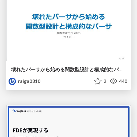
壊れたパーサから始める関数型設計と構成的なパーサ #fp_matsuri
raiga0310
2
440