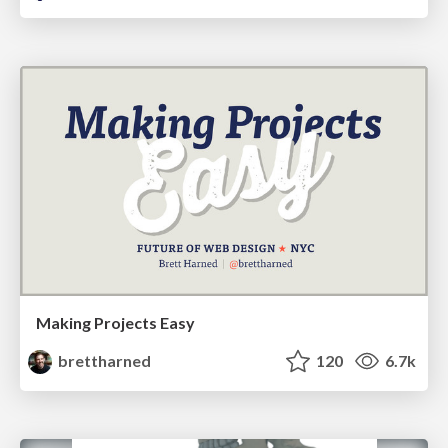
Making Projects Easy
brettharned
120
6.7k