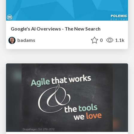
Google's AI Overviews - The New Search
badams
0
1.1k