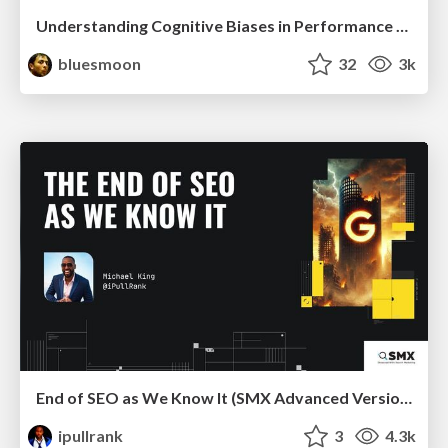
Understanding Cognitive Biases in Performance Measurement
bluesmoon
32
3k
End of SEO as We Know It (SMX Advanced Version)
ipullrank
3
4.3k