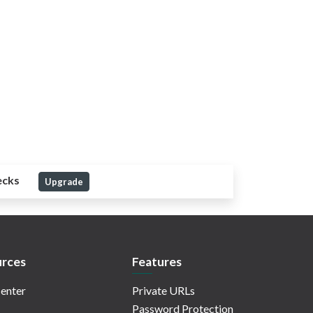
ecks
Upgrade
rces
Features
enter
Private URLs
Password Protection