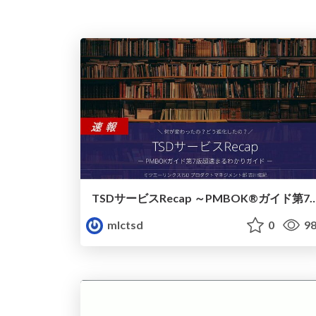
TSDサービスRecap ～PMBOK®ガイド第7版超速まるわかりガイド
mlctsd
0
98