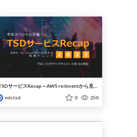
TSDサービスRecap～AWS re:Inventから見える技術トレンド2022～｜ミツエーリンクスTSD
mlctsd
0
250