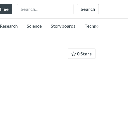
Search
 free
Research
Science
Storyboards
Technology
0 Stars