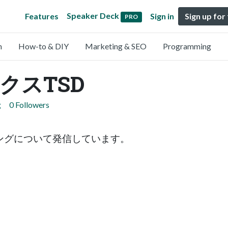
Speaker Deck
Features
Sign in
Sign up for
PRO
n
How-to & DIY
Marketing & SEO
Programming
クスTSD
g
0 Followers
ングについて発信しています。