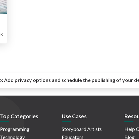
k
o:
Add privacy options and schedule the publishing of your d
Top Categories
Use Cases
Resou
Programming
Storyboard Artists
Help C
Technology
Educators
Blog