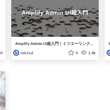
Amplify Admin UI超入門｜ミツエーリンクスTSD
0
mlctsd
0
1.4k