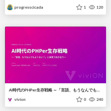
progresscicada
1
120
AI時代のPHPer生存戦略 ～「言語、もうなんでもよくない？」に本気で向き合う～
vivion
0
240