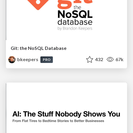
Git: the NoSQL Database
bkeepers
432
67k
PRO