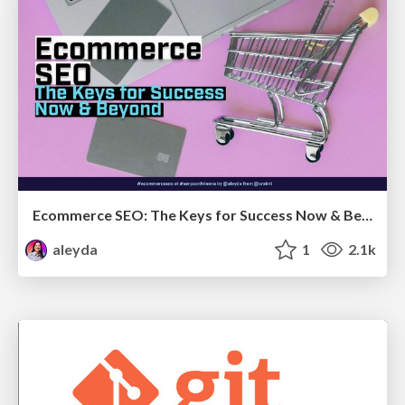
Ecommerce SEO: The Keys for Success Now & Beyond - #SERPConf2024
aleyda
1
2.1k