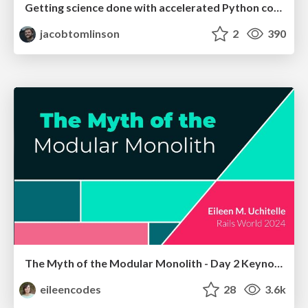
Getting science done with accelerated Python computing platforms
jacobtomlinson
2
390
The Myth of the Modular Monolith - Day 2 Keynote - Rails World 2024
eileencodes
28
3.6k