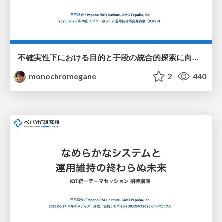
不確実性下における目的と手段の統合的探索に向けた連続腕バンディットの応用 / iot70_gp_rff_mab
monochromegane
2
440