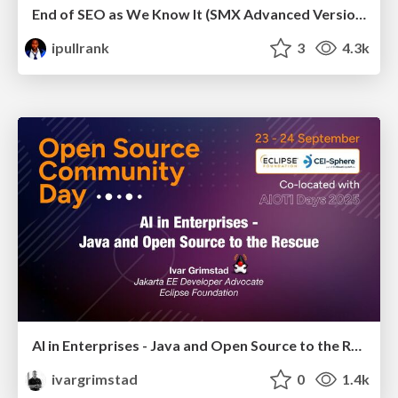
End of SEO as We Know It (SMX Advanced Version)
ipullrank
3
4.3k
AI in Enterprises - Java and Open Source to the Rescue
ivargrimstad
0
1.4k