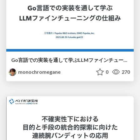
Go言語での実装を通して学ぶLLMファインチューニングの仕組み / fukuokago22-llm-peft
monochromegane
0
270