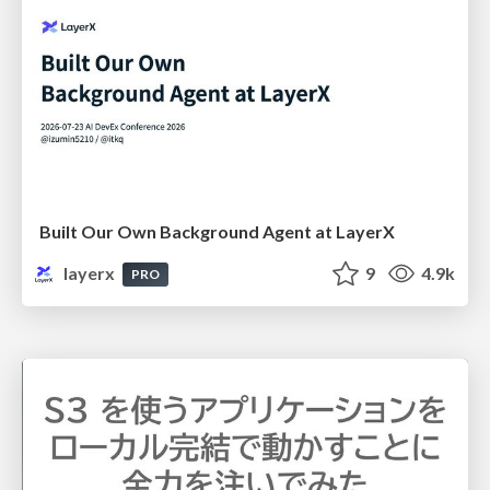
Built Our Own Background Agent at LayerX
layerx
9
4.9k
PRO