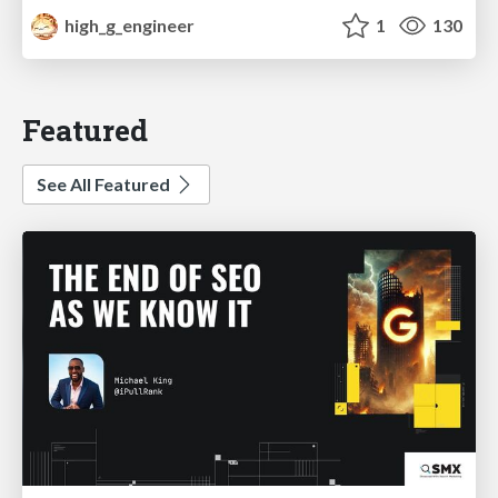
high_g_engineer
1
130
Featured
See All Featured