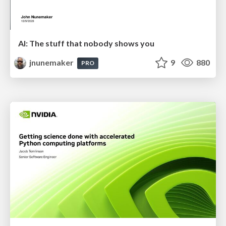
AI: The stuff that nobody shows you
jnunemaker
9
880
PRO