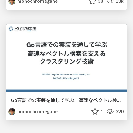
monochromegane
38
13k
Go言語での実装を通して学ぶ、高速なベクトル検索を支えるクラスタリング技術/fukuokago-kmeans
monochromegane
1
320