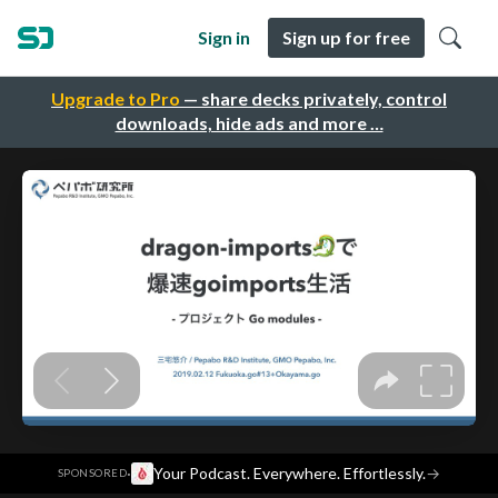
Sign in
Sign up for free
Upgrade to Pro
— share decks privately, control
downloads, hide ads and more …
·
Your Podcast. Everywhere. Effortlessly.
→
SPONSORED