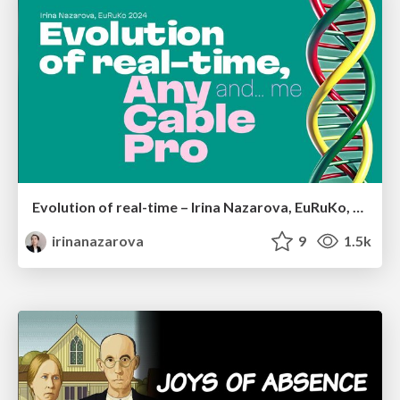
Evolution of real-time – Irina Nazarova, EuRuKo, 2024
irinanazarova
9
1.5k