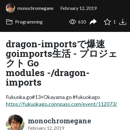
monochromegane
February 12, 2019
Programming
610
1
dragon-importsで爆速
goimports生活 - プロジェ
クト Go
modules -/dragon-
imports
Fukuoka.go#13+Okayama.go #fukuokago
https://fukuokago.connpass.com/event/112073/
monochromegane
February 12, 2019