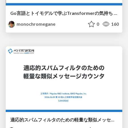
Go言語とトイモデルで学ぶTransformerの気持ち / fukuokago23-transformer
monochromegane
0
160
適応的スパムフィルタのための軽量な類似メッセージカウンタ / jsai2026-adaptive-spam-filter