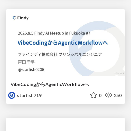
VibeCodingからAgenticWorkflowへ
starfish719
0
250