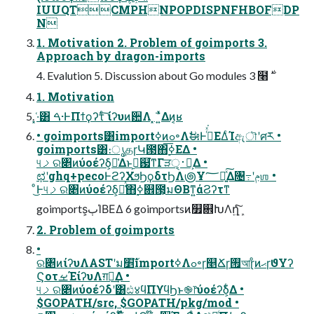
IUUQTCMPHNPOPDISPNFHBOFDP
N
1. Motivation 2. Problem of goimports 3.
Approach by dragon-imports
1. Motivation
͓·͑͸ ࠓ·ͰΠϯϙʔτͨ͠ ίʔυͷ਺Λ ͓΅͍͑ͯΔͷ͔ʁ
• goimports͸importߦͷߋ৽ΛࣗಈͰߦͬͯ͘ΕΔͨΊඇৗʹศར •
goimports͸։ൃதɼԿ౓΋࣮ߦ͞ΕΔ •
୳ࡧର৅ͷύοέʔδ͕૿͑Δͱ࣮ߦ͕஗͘ͳΓੜ࢈ੑ͕Լ͕Δ •
ಛʹghq+pecoͰϩʔΧϧϦϙδτϦΛ౷Ұ؅ཧ͍ͯ͠Δ৔߹ʹݦஶ •
ͦ͜Ͱ୳ࡧର৅ͷύοέʔδ͕૿͑ͯ΋࣮ߦ଎౓͕มΘΒͳ͍άϨʔτͳ
goimports͕ٻΊΒΕΔ 6 goimportsͷ௿଎ԽΛղܾ͍ͨ͠
2. Problem of goimports
•
ର৅ͷίʔυΛASTʹม׵͠importߦΛߋ৽ɼ௥Ճɼ࡟আɽͦͷޙɼϑΥʔ
ϚοτࡁΈίʔυΛग़ྗ͢Δ •
୳ࡧର৅ͷύοέʔδʹ͸ඪ४ϥΠϒϥϦͱ֎෦ύοέʔδ͕͋Δ •
$GOPATH/src, $GOPATH/pkg/mod •