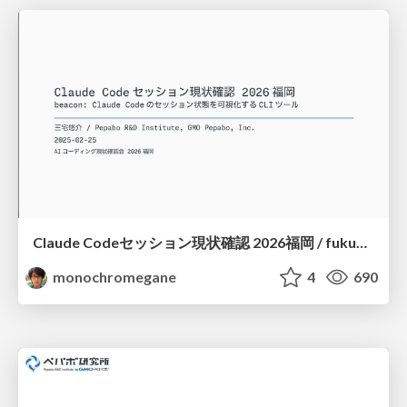
Claude Codeセッション現状確認 2026福岡 / fukuoka-aicoding-00-beacon
monochromegane
4
690