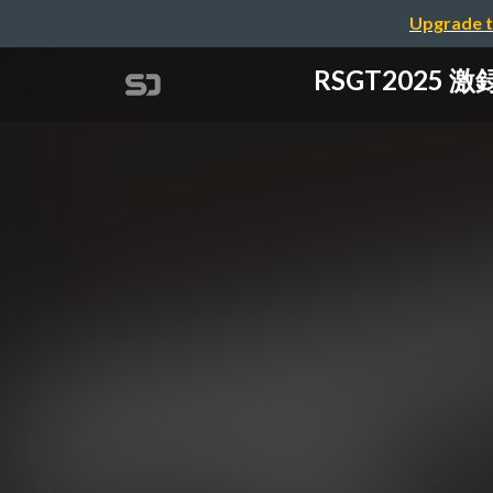
Upgrade t
RSGT202