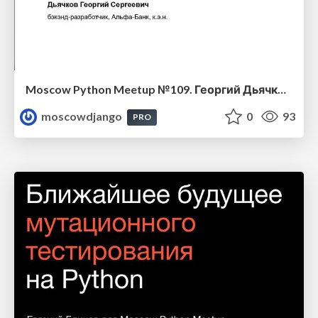
Moscow Python Meetup №109. Георгий Дьячков (Альфа банк, Главный разработчик). Векторные базы в агентной архитектуре и как изменятся вопросы на собеседованиях в 2026
moscowdjango
0
93
PRO