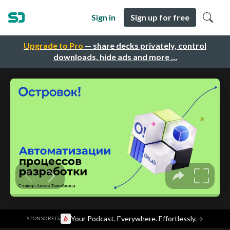
Sign in
Sign up for free
Upgrade to Pro
— share decks privately, control
downloads, hide ads and more …
·
Your Podcast. Everywhere. Effortlessly.
→
SPONSORED