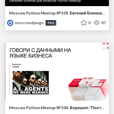
Moscow Python Meetup №109. Евгений Блинов (The Mutating Company). Ближайшее будущее мутационного тестирования на Python
moscowdjango
0
87
PRO
Moscow Python Meetup №108. Воркшоп "Построение AI-агента: Говори с данными на языке бизнеса"