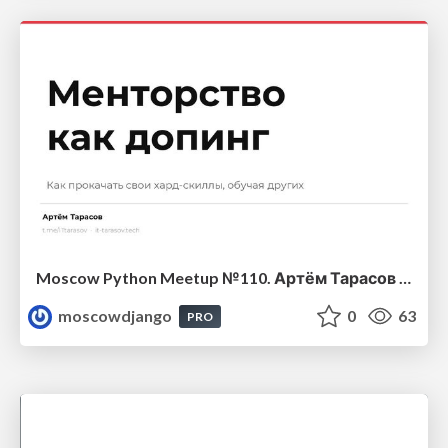
Moscow Python Meetup №110. Артём Тарасов (Альфа-Банк, Senior Engineer). Менторство как допинг: Как прокачать свои хард-скиллы, обучая других
moscowdjango
0
63
PRO