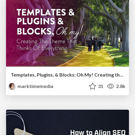
Templates, Plugins, & Blocks: Oh My! Creating the theme that thinks of everything
marktimemedia
31
2.8k