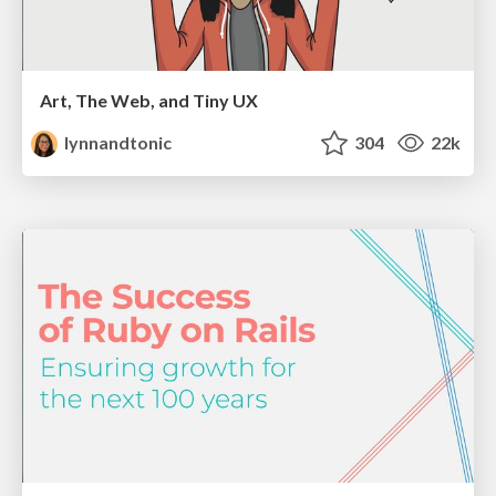
Art, The Web, and Tiny UX
lynnandtonic
304
22k