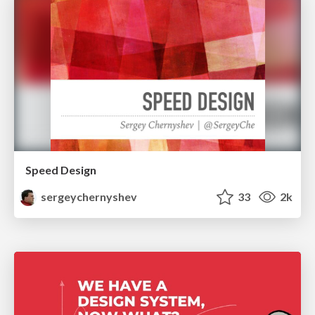
Speed Design
sergeychernyshev
33
2k