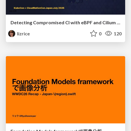
Detecting Compromised CI with eBPF and Cilium Tetragon
lizrice
0
120