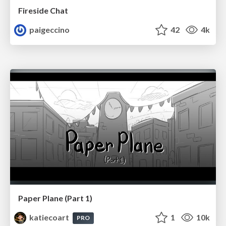
Fireside Chat
paigeccino
42
4k
Paper Plane (Part 1)
katiecoart
1
10k
PRO