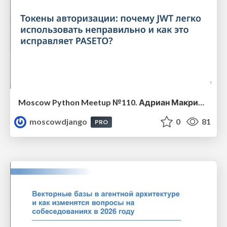
Moscow Python Meetup №110. Адриан Макриденко (ГК Астра Линукс, разработчик серверной части). Токены авторизации: почему JWT легко использовать неправильно и как это исправляет PASETO?
moscowdjango
0
81
PRO