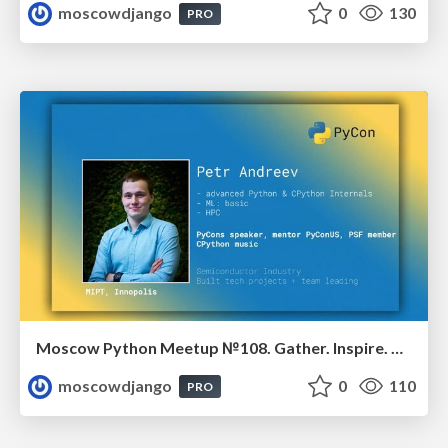
moscowdjango
0
130
PRO
Moscow Python Meetup №108. Gather. Inspire. Deliver.
moscowdjango
0
110
PRO