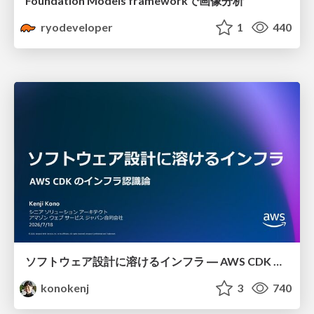
Foundation Models frameworkで画像分析
ryodeveloper
1
440
ソフトウェア設計に溶けるインフラ ― AWS CDK のインフラ認識論
konokenj
3
740