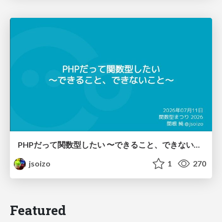
PHPだって関数型したい 〜できること、できないこと〜 / fp-in-php
jsoizo
1
270
Featured