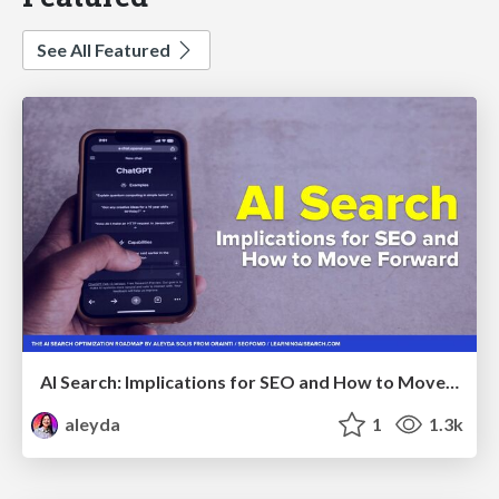
See All Featured
AI Search: Implications for SEO and How to Move Forward - #ShenzhenSEOConference
aleyda
1
1.3k