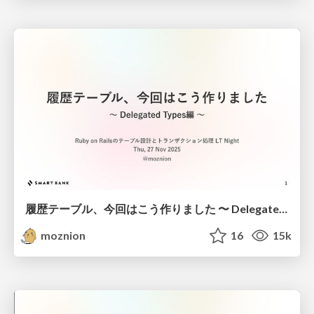
履歴テーブル、今回はこう作りました 〜 Delegated Types編 〜 / How We Built Our History Table This Time — With Delegated Types
moznion
16
15k