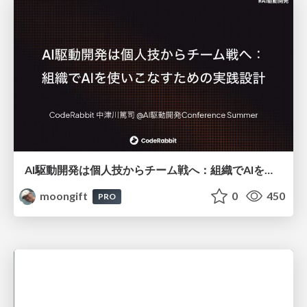
AI駆動開発は個人技からチーム戦へ：組織でAIを使いこなすための実践設計
moongift
0
450
PRO