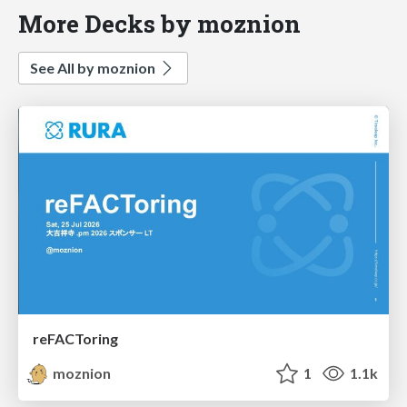
More Decks by moznion
See All by moznion
reFACToring
moznion
1
1.1k