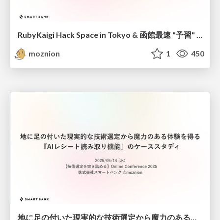
RubyKaigi Hack Space in Tokyo & 函館最速 "予習" 会 / RubyKaigi Hack Space in Tokyo & The Fastest Briefing of RubyKaigi 2026 in Hakodate
moznion
1
450
地に足の付いた現実的な技術選定から魔力のある体験を得る『AIレシート読み取り機能』のケーススタディ / From Grounded Tech Choices to Magical UX: A Case Study of AI Receipt Scanning