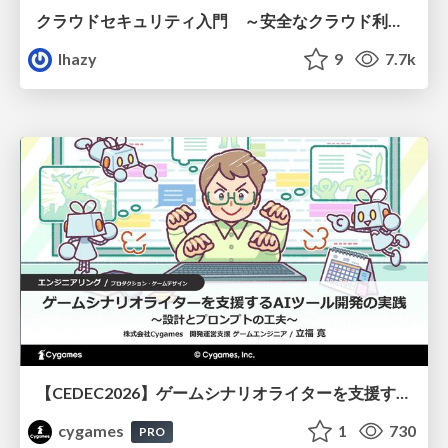
クラウドセキュリティ入門 ～安全なクラウド利用のための基礎知識～
lhazy
9
7.7k
【CEDEC2026】ゲームシナリオライターを支援するAIツール開発の実践 ― 設計とプロンプトの工夫 ―
cygames
1
730
PRO