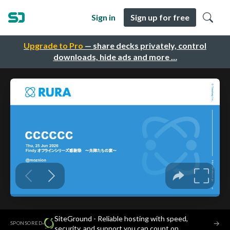
Sign in
Sign up for free
Upgrade to Pro
— share decks privately, control
downloads, hide ads and more …
SiteGround - Reliable hosting with speed,
·
→
SPONSORED
security, and support you can count on.