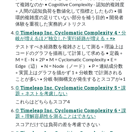
て複雑なのか • Cognitive Complexity - 認知的複雑度
◦ ⼈間の認知負荷を数値化して指標としたもの ▪ 循
環的複雑度の⾜りていない部分を補う⽬的 ▪ 開発者
体験を重視した実務的メトリクス
© Timeleap Inc. Cyclomatic Complexity 4 • 分
岐が増えるほど独⽴した実⾏経路が増える ◦ =>
テストすべき経路数を複雑さとして測る ◦ 理論上は
コードのグラフを描画して計算して求める • 定義 ◦
M = E - N + 2P ▪ M = Cyclomatic Complexity ▪ E =
Edge（辺） ▪ N = Node（ノード） ▪ P = 連結成分数
◦ 実質上はグラフを描かず 1 + 分岐数 で計測される
ことが多い ▪ 分岐‧制御構⽂が発⽣するとスコアが+1
© Timeleap Inc. Cyclomatic Complexity 5 • 課
題 ◦ ネストを考慮しない
これらはどちらもスコア4
© Timeleap Inc. Cyclomatic Complexity 6 • 課
題 ◦ 理解容易性を測ることはできない
スコアだけでは負荷の差を考慮できない