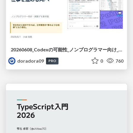
20260608_Codexの可能性_ノンプログラマー向け_大城追記
doradora09
0
760
PRO