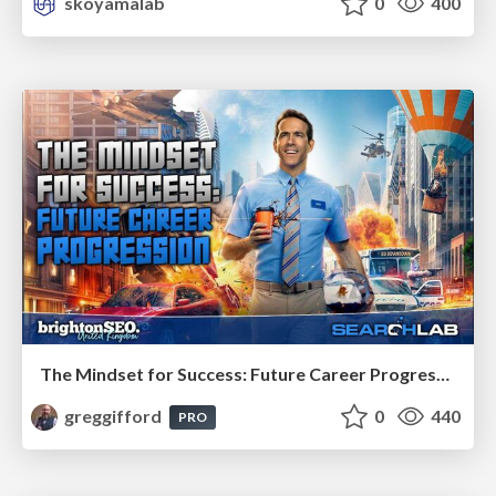
skoyamalab
0
400
The Mindset for Success: Future Career Progression
greggifford
0
440
PRO