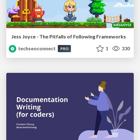
Jess Joyce - The Pitfalls of Following Frameworks
techseoconnect
1
330
PRO