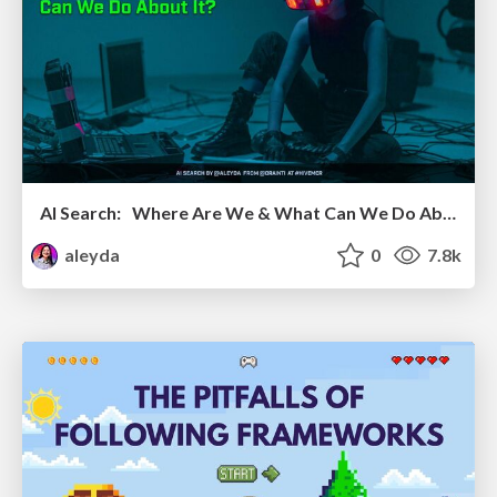
AI Search: Where Are We & What Can We Do About It?
aleyda
0
7.8k