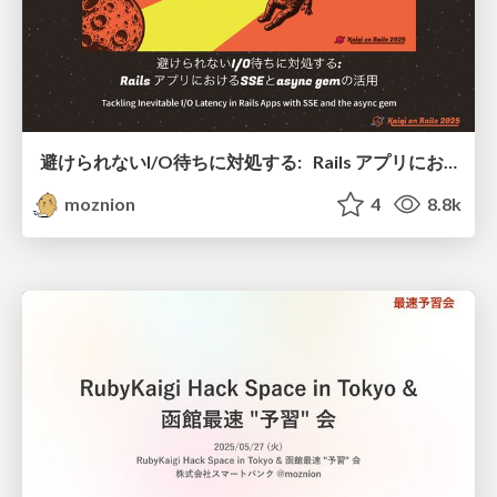
避けられないI/O待ちに対処する: Rails アプリにおけるSSEとasync gemの活用 / Tackling Inevitable I/O Latency in Rails Apps with SSE and the async gem
moznion
4
8.8k