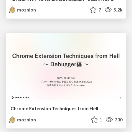
moznion
7
5.2k
Chrome Extension Techniques from Hell
moznion
1
330