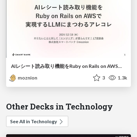
AIレシート読み取り機能をRuby on Rails on AWSで実現するLLMにまつわるアレコレ / AI-based receipt reading function powered by LLM on Ruby on Rails on AWS
moznion
3
1.3k
Other Decks in Technology
See All in Technology