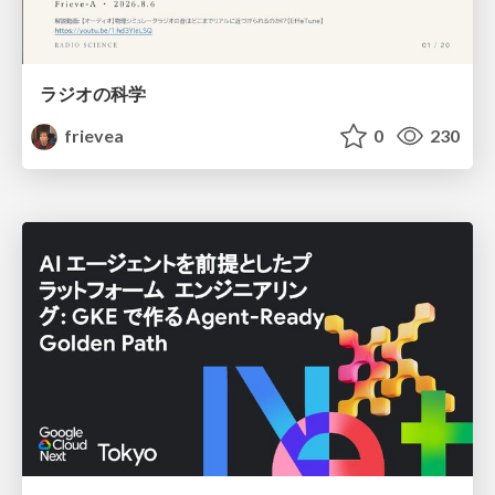
ラジオの科学
frievea
0
230