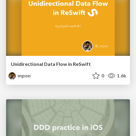
Unidirectional Data Flow in ReSwift
mpon
0
1.6k