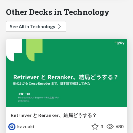
Other Decks in Technology
See All in Technology
Retriever と Reranker、結局どうする？
kazuaki
3
680