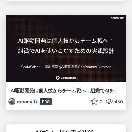
AI駆動開発は個人技からチーム戦へ：組織でAIを使いこなすための実践設計
moongift
0
450
PRO