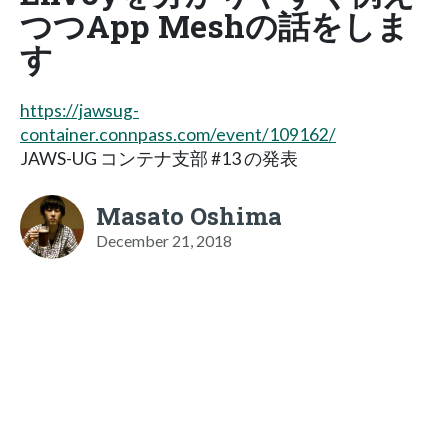
つつApp Meshの話をしま
す
https://jawsug-
container.connpass.com/event/109162/
JAWS-UG コンテナ支部 #13 の発表
Masato Oshima
December 21, 2018