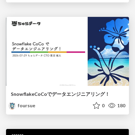
SnowflakeCoCoでデータエンジニアリング！
foursue
0
180