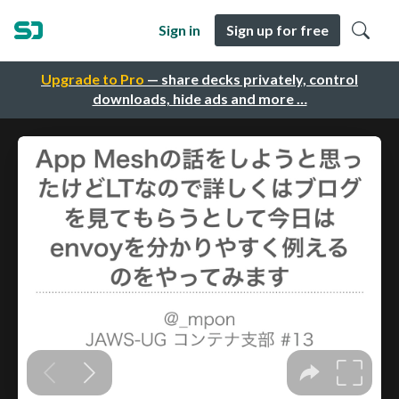
Sign in
Sign up for free
Upgrade to Pro
— share decks privately, control
downloads, hide ads and more …