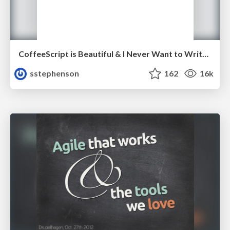
CoffeeScript is Beautiful & I Never Want to Write Plain JavaScript Again
sstephenson
162
16k