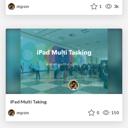
mpon
1
3k
iPad Multi Taking
mpon
0
150