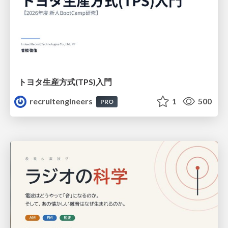
トヨタ⽣産⽅式(TPS)⼊⾨
recruitengineers
1
500
PRO