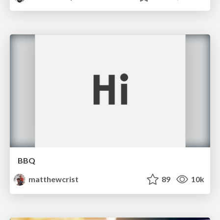
BBQ
matthewcrist
89
10k