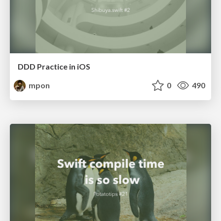
DDD Practice in iOS
mpon
0
490