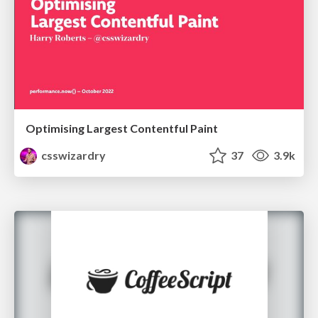
Optimising Largest Contentful Paint
csswizardry
37
3.9k