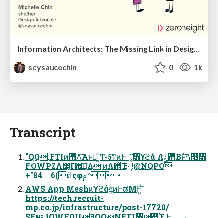
Information Architects: The Missing Link in Design Systems
soysaucechin
0
1k
Transcript
"QQ.FTIͷ࿩Λ͠Α͏ͱࢥͬ ͚ͨͲ-5ͳͷͰৄ͘͠͸ϒϩά Λݟͯ΋Β͏ͱͯ͠ࠓ೔͸
FOWPZΛ෼͔Γ΍͘͢ྫ͑Δ ͷΛ΍ͬͯΈ·͢ !@NQPO
+"846(ίϯςφࢧ෦
AWS App Meshͷϒϩάॻ͍ͨͷͰಡΜͰ͍ͩ͘͞
https://tech.recruit-
mp.co.jp/infrastructure/post-17720/
SFJOWFOUBQQNFTI࢓૊Έ Ͱݕࡧ