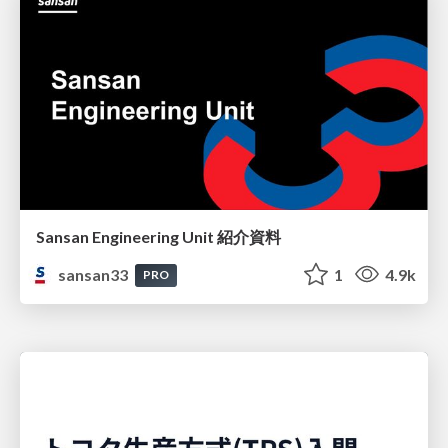
Sansan Engineering Unit 紹介資料
sansan33
1
4.9k
PRO