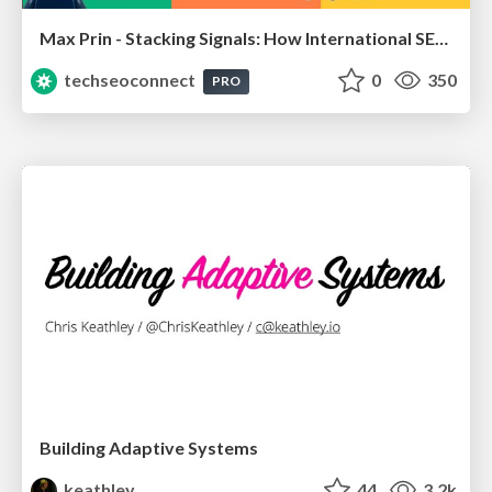
Max Prin - Stacking Signals: How International SEO Comes Together (And Falls Apart)
techseoconnect
0
350
PRO
Building Adaptive Systems
keathley
44
3.2k