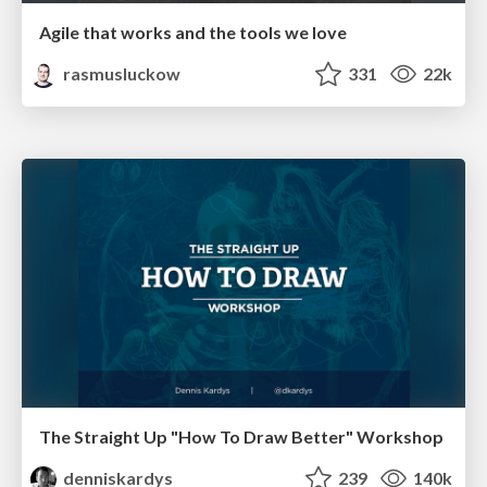
Agile that works and the tools we love
rasmusluckow
331
22k
The Straight Up "How To Draw Better" Workshop
denniskardys
239
140k