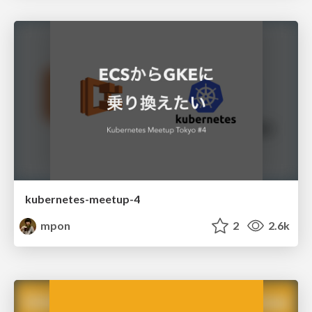
kubernetes-meetup-4
mpon
2
2.6k