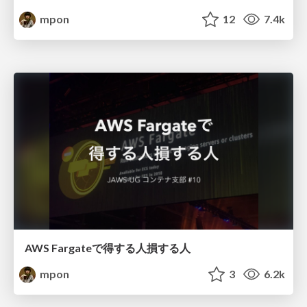
mpon
12
7.4k
AWS Fargateで得する人損する人
mpon
3
6.2k