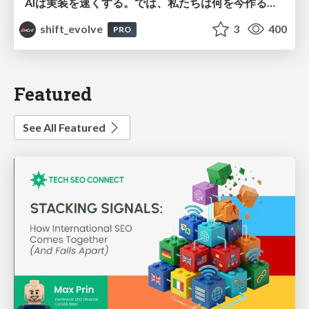
AIは実装を速くする。では、私たちは何を今作るべきか？－立場を越えてリリースに向き合ったチーム開発の実践 / 20260801 Hiromi Nakaya and Naoki Takahashi
shift_evolve
3
400
PRO
Featured
See All Featured