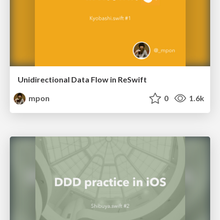
Unidirectional Data Flow in ReSwift
mpon
0
1.6k