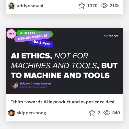
addyosmani
1370
210k
Ethics towards AI in product and experience design
skipperchong
2
340