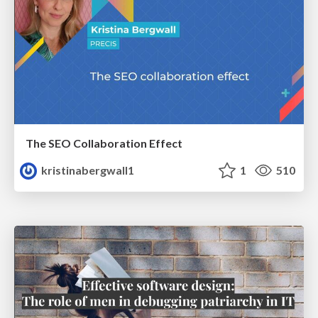
The SEO Collaboration Effect
kristinabergwall1
1
510