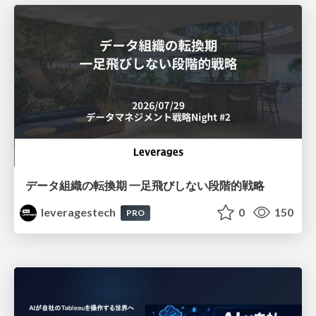
データ組織の転換期 一足飛びしない段階的戦略
leveragestech
0
150
PRO