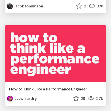
jacobtomlinson
2
390
How to Think Like a Performance Engineer
csswizardry
28
2.7k