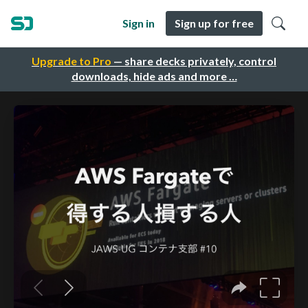
Sign in
Sign up for free
Upgrade to Pro
— share decks privately, control
downloads, hide ads and more …