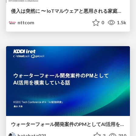
侵入は突然に 〜 IoTマルウェアと悪用される家庭の機器 ～ / When Intrusion Strikes: IoT Malware and the Abuse of Home Devices
nttcom
0
1.5k
ウォーターフォール開発案件のPMとしてAI活用を模索している話
hatahata021
3
310