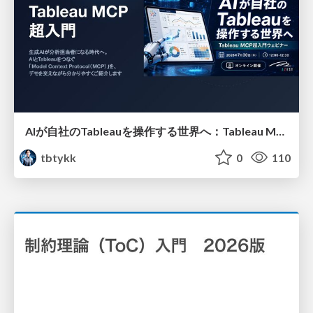
AIが自社のTableauを操作する世界へ：Tableau MCP超入門
tbtykk
0
110