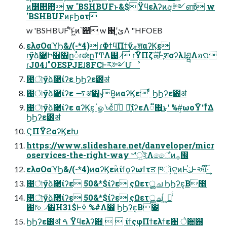
ͷ໰୊఺ w 'BSHBUFͱ&$Ϋϥελʔͷඅ༻ൺֱ w
'BSHBUFͷϝϦοτ
w 'BSHBUFʹͨ͠ͱ͖ͷ՝୊ w ੕ʹئ͍Λ "HFOEB
ελσΟαϓϦ&/(-*4) ɾΦϯϥΠϯӳޠֶशαʔϏε
ɾӳձ࿩Ի੠΍ը૾ɾಈըͳͲΛ഑৴ ɾΫΠζܗࣜͰֶशσʔλɺཤྺΛอଘ
ɾJ04ɺ"OESPJEɺ8FCͰར༻Մೳ
೔ৗӳձ࿩ίʔε ϦϦʔε౰ॳ
೔ৗӳձ࿩ίʔε ࠷ॳ͸ݸ͙Β͍ͷαʔϏε ͩͬͨ ϦϦʔε౰ॳ
೔ৗӳձ࿩ίʔε αʔϏε͕ॱௐʹ৳ͼͯདྷͯ ৽͍͠ίʔεΛ૿΍͢͜ͱʹ %#͕ωοΫʹͳͬͯ͘Δ
ϦϦʔε౰ॳ
ϚΠΫϩαʔϏεԽ
https://www.slideshare.net/danveloper/micr
oservices-the-right-way ৺ʹਂ͍ইΛෛͬͨํͷ࡞඼
ελσΟαϓϦ&/(-*4)ͷαʔϏεؒͷίϯϙʔωϯτਤ ཁૉ͕ଟ͍ͷͰུ֓Ͱઆ໌͠·͢
೔ৗӳձ࿩ίʔε 50&*$ίʔε ςΩετൢച ϦϦʔε͔Β೥
೔ৗӳձ࿩ίʔε 50&*$ίʔε ςΩετൢച ͍ͬͺ͍૿͑ͨ
಺෦௨৴͸H31$Ͱߦ͏ %#Λ෼ׂ ϦϦʔε͔Β೥
ϦϦʔε౰ॳ ࠓ Ϋϥελʔ਺   ίϯςφΠϯελϯε਺ े਺୆