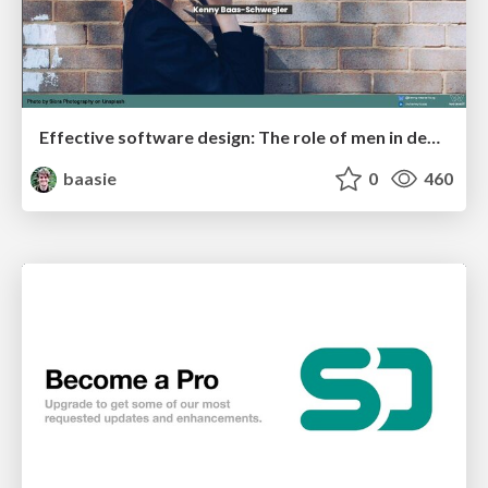
Effective software design: The role of men in debugging patriarchy in IT @ Voxxed Days AMS
baasie
0
460