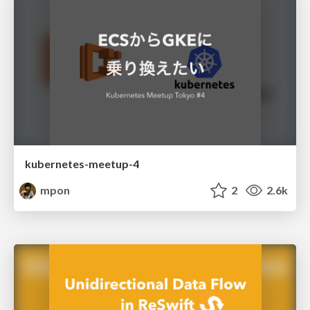
kubernetes-meetup-4
mpon
2
2.6k