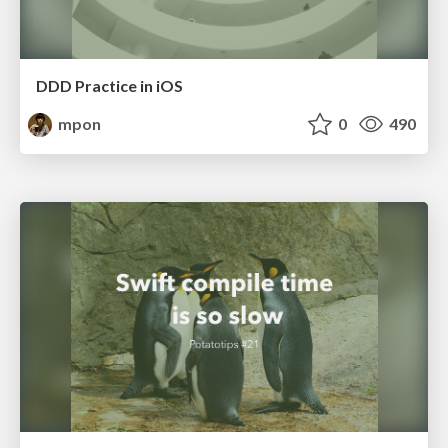
DDD Practice in iOS
mpon
0
490