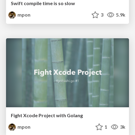
Swift compile time is so slow
mpon
3
5.9k
Fight Xcode Project with Golang
mpon
1
3k