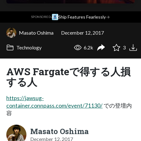
·
Ship Features Fearlessly
→
SPONSORED
Masato Oshima
December 12, 2017
Technology
6.2k
3
AWS Fargateで得する人損
する人
https://jawsug-
container.connpass.com/event/71130/
での登壇内
容
Masato Oshima
December 12, 2017