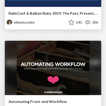
RailsConf & Balkan Ruby 2019: The Past, Present, and Future of Rails at GitHub
eileencodes
141
35k
Automating Front-end Workflow