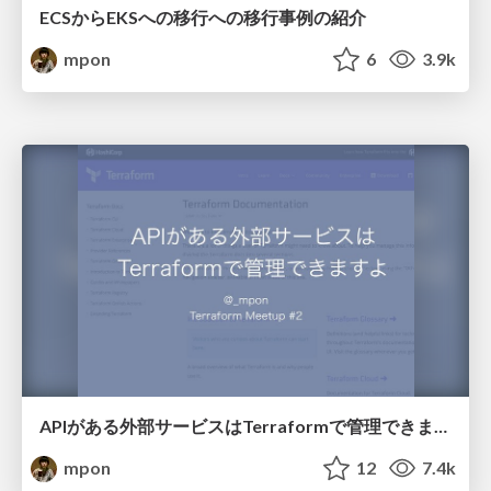
ECSからEKSへの移行への移行事例の紹介
mpon
6
3.9k
APIがある外部サービスはTerraformで管理できますよ
mpon
12
7.4k