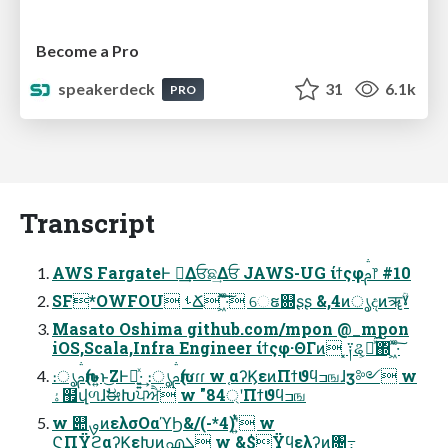
Become a Pro
speakerdeck
31
6.1k
PRO
Transcript
AWS FargateͰ ಘ͢Δਓଛ͢Δਓ JAWS-UG ίϯςφࢧ෦ #10
SF*OWFOU ࢀՃ ͖ͯ͠·ͨ͠ େຬ଍ʂʂ &,4ͷൃදͷॠؒˠ
Masato Oshima github.com/mpon @_mpon
iOS,Scala,Infra Engineer ίϯςφ·ΘΓͷ ͓༑ୡ͕ཉͯ͘͠΍ͬ ͖ͯ·ͨ͠
։ൃࢧԉ(ͱ͍͏ͱ͜ΖͰಇ͍͍ͯ·͢ ։ൃࢧԉ( ɾɾɾ w ֤αʔϏεͷΠϯϑϥߏஙɺӡ༻ w
ۀ຿վળɺࣗಈԽਪਐ w "84্ʹΠϯϑϥߏங
w ୊ࡐͷελσΟαϓϦ&/(-*4)ʹ͍ͭͯ w
ϚΠΫϩαʔϏεԽͷഎܠ w &$Ϋϥελʔͷ৔߹