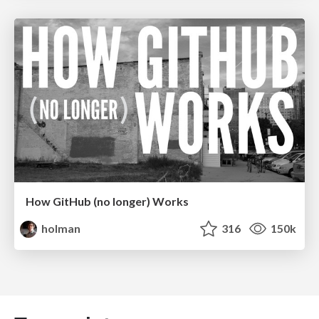
How GitHub (no longer) Works
holman
316
150k