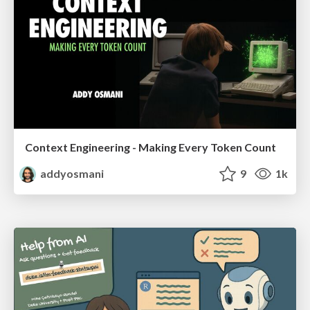
Context Engineering - Making Every Token Count
addyosmani
9
1k