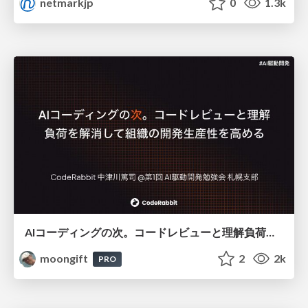
netmarkjp
0
1.3k
AIコーディングの次。コードレビューと理解負荷を解消して組織の開発生産性を高める
moongift
2
2k
PRO