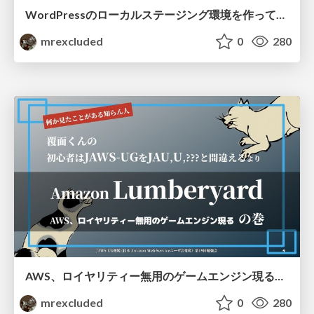
WordPressのローカルステージング環境を作ってみたお話です
mrexcluded
0
280
AWS、ロイヤリティー無用のゲームエンジン現るの巻
mrexcluded
0
280