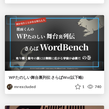
WPたのしい舞台裏列伝 さらばWo(以下略)
mrexcluded
1
740