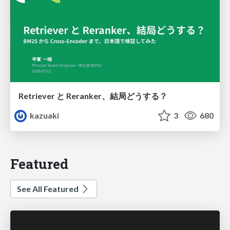
Retriever と Reranker、結局どうする？
kazuaki
3
680
Featured
See All Featured