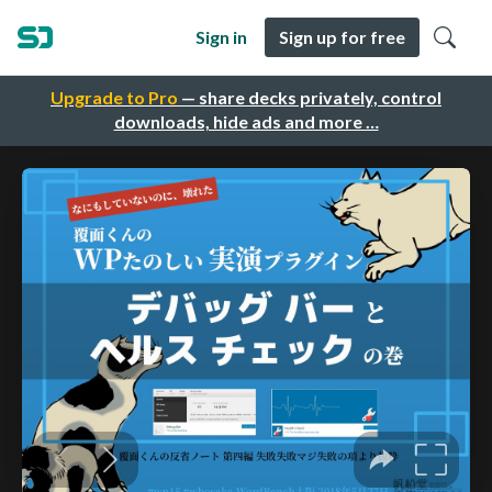
Sign in
Sign up for free
Upgrade to Pro
— share decks privately, control
downloads, hide ads and more …