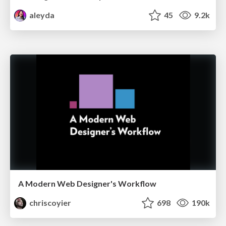
aleyda
45
9.2k
A Modern Web Designer's Workflow
chriscoyier
698
190k