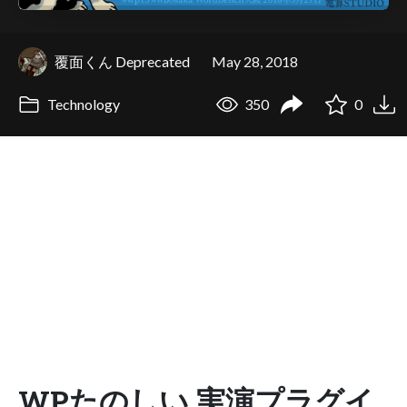
覆面くん Deprecated
May 28, 2018
Technology
350
0
WPたのしい 実演プラグイ