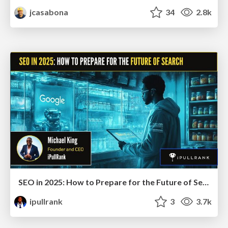
jcasabona
34
2.8k
SEO in 2025: How to Prepare for the Future of Search
ipullrank
3
3.7k