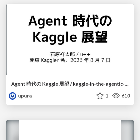
Agent 時代の Kaggle 展望 / kaggle-in-the-agentic-era
upura
1
610