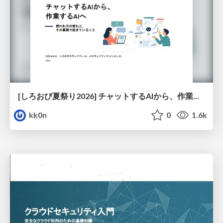
[しろおび夏祭り2026] チャットするAIから、作業するAIへ - 使われ方の変化と、その裏側で起きていること
kk0n
0
1.6k