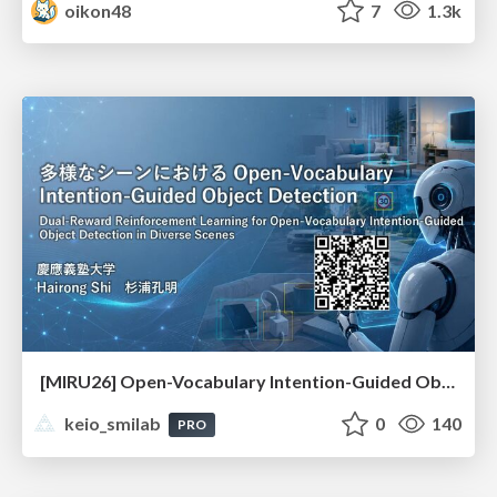
oikon48
7
1.3k
[MIRU26] Open-Vocabulary Intention-Guided Object Detection in Diverse Scenes
keio_smilab
0
140
PRO