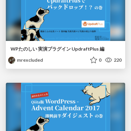
WPたのしい 実演プラグイン UpdraftPlus 編
mrexcluded
0
220