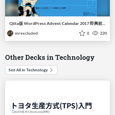
Qiita版 WordPress Advent Calendar 2017 即興前半ダイジェスト の巻
mrexcluded
0
220
Other Decks in Technology
See All in Technology