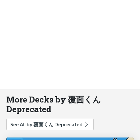
More Decks by 覆面くん
Deprecated
See All by 覆面くん Deprecated