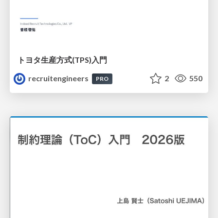
トヨタ⽣産⽅式(TPS)⼊⾨
recruitengineers
2
550
PRO