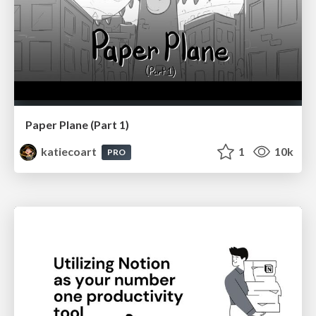
Paper Plane (Part 1)
katiecoart
1
10k
PRO