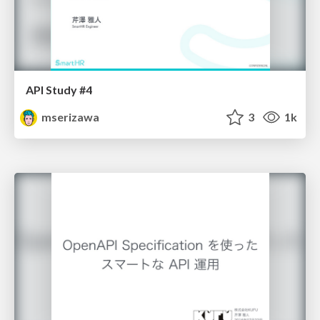
API Study #4
mserizawa
3
1k