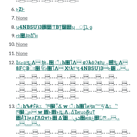
ͱ͜ΖͰ
None
ʮ4NBSU)3࢖͍෺ʹͳΒͳ͍໰୊ʯ ࠶ൃ͍ͯ͠·͢ʂ
ઌ೔ɺશࣾձٞʹͯʜ
None
None
ࣾอɾޏอॻྨΛ ࣗಈ࡞੒ ैۀһ৘ใΛ σʔλϕʔεԽ ࡞੒ͨ͠ॻྨΛ
8FC͔Βਃ੥ ਓࣄ৘ใΛ Χϯλϯʹऩू 4NBSU)3ͱ͸ ˔˔˔˔
˔˔˔˔˔˔˔˔ ˔˔˔˔˔˔˔˔ ˔˔˔˔ ˔˔˔˔˔˔˔˔ ˔˔˔˔
˔˔˔˔˔˔˔˔ ˔˔˔˔ ˔˔˔˔˔˔˔˔ ˔˔˔˔ ˔˔˔˔˔˔˔˔ ˔˔˔˔
˔˔˔˔˔˔˔˔ ˔˔˔˔ ˔˔˔˔˔˔˔˔ ˔˔˔˔ ˔˔˔˔˔˔˔˔ ˔˔˔˔
˔˔˔˔˔˔˔˔ ˔˔˔˔ ˔˔˔˔˔˔˔˔
ैۀһ%#ͱͯ͠ͷػೳཁ๬͕૿Ճ w ैۀһ৘ใͷऩूʙ؅ཧʹؔ͢Δػೳʹ
ཁ๬͕ूத w ΋ͱ΋ͱॻྨΛ࡞ΔͨΊͷʮ෭࣍తʯͳ
΋ͷͩͬͨͨΊɺ͜ͷลΓΛΩνϯͱ΍ Δʹ͸ઃܭࢥ૝ͷࠜຊݟ௚͕͠ඞཁ ˔˔˔˔
˔˔˔˔˔˔˔˔
˔˔˔˔ ˔˔˔˔˔˔˔˔ ˔˔˔˔ ˔˔˔˔˔˔˔˔ ˔˔˔˔ ˔˔˔˔˔˔˔˔