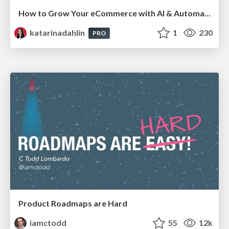
How to Grow Your eCommerce with AI & Automation
katarinadahlin
1
230
PRO
Product Roadmaps are Hard
iamctodd
55
12k