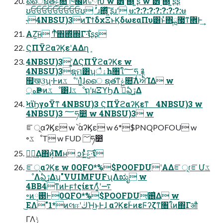
ൈຊతݟ௚͠ ཁ๬ͷଟ༷Խ w ੾࣮ʹ΍ͬͯ΄͍͠ʂ w ੾࣮ʹ΍ͬͯ΄͍͠ʂʂ
ʊਓਓਓਓਓਓਓਓਓʊ ʼɹ΍ͬͯ΄͍͠ʂɹʻ ʉ:?:?:?:?:?:?:?:ʉ
˞4NBSU)3ͷΤϯδχΞͱϏδωεαΠυ͸ͱͯ΋ྑ޷ͳؔ܎Ͱ͢
ΑΖ͍͠ʜ Ͳͬͪ΋΍ͬͯ΍Γ·͠ΐ͏ʂʂ
ϚΠΫϩαʔϏεʹΑΔղܾ
4NBSU)3ʹ͓͚ΔϚΠΫϩαʔϏε w
4NBSU)3ຊମ͸ʮैۀһ৘ใ؅ཧ ࿑
຿खଓ͖ʯ·ͰͷػೳʹࢭΊ͓͖ͯɺൈ ຊతͳݟ௚͠ΛਐΊΔ w
্هҎ֎ͷػೳ͸ɺػೳຖʹผΞϓϦΛ ࡞ͬͯఏڙ͢Δ
ϞϊϦγοΫͳ 4NBSU)3 ϚΠΫϩαʔϏεͳ 4NBSU)3 w
4NBSU)3 ؅ཧ෺ w 4NBSU)3 w
ೝূαʔϏε w ՝ۚαʔϏε w 6*$PNQPOFOU w
৽ػೳT w FUD ؅ཧ෺
؅ཧ͢Δ΋ͷ͕ͨ͘͞Μʜ ͻͱͭͣͭݟ͍͖ͯ·͠ΐ͏
ೝূαʔϏε w 0QFO*%$POOFDUʹΑΔೝূɾೝՄػ
ೳΛఏڙ͢Δʮ"VUIMFUFʯΛಋೖ w
4BB4ͳͷͰϝϯςίετΛ͔͚ͣʹ࠷
৽ͷ࢓༷Ͱ0QFO*%$POOFDU͕࢖͑Δ w
͜ΕΛ"1*ͷલஈʹڬΉ͜ͱͰɺ֤ αʔϏεؒͰͷεϜʔζͳ৘ใͷ΍Γऔ
ΓΛ࣮ݱ