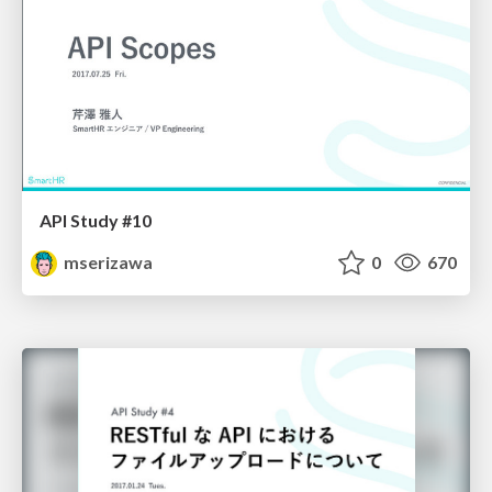
API Study #10
mserizawa
0
670