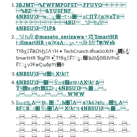
3BJMT%FWFMPQFST.FFUVQ
%BZ&YUSFNF
4NBSU)3ͷ։ൃݱ৔࠷৽ࣄ৘ ʙϚΠΫϩαʔϏε࢝Ί·ͨ͠ʙ
4BU ۔ᖒխਓ
4NBSU)371P&
۔ᖒ խਓ @masato_serizawa • גࣜձࣾ SmartHR
ͰɺSmartHR ͱ͍͏αʔϏεΛ։ൃத • ৽ଔͰࣾձਓʹͳͬͯҎདྷɺWeb
ΤϯδχΞͱͯ͠ͷΩϟϦΞΛาΉ • TechCrunch ओ࠵ͷϋοΧιϯͰೖ৆ͨ͜͠ͱΛ͖͔͚ͬʹ
SmartHR ʹδϣΠϯ • ͍ͪΤϯδχΞͱͯ͠։ൃۀ຿ʹܞΘΔ͔ͨΘΒɺVPoE
ͱͯ͠։ൃ νʔϜͷϚωδϝϯτ΋ߦ͏
4NBSU)3ͷ͝঺հ Χϯλϯͳ
4NBSU)3͸ ਓࣄɾ࿑຿ͷखଓ͖ΛΧϯλϯʹ͢Δ
Ϋϥ΢υܕιϑτ΢ΣΞͰ͢ɻ 4NBSU)3ͱ͸ ˔˔˔˔
˔˔˔˔˔˔˔˔ ˔˔˔˔˔˔˔˔ WWW
ࣾอɾޏอॻྨΛ ࣗಈ࡞੒ ैۀһ৘ใΛ σʔλϕʔεԽ ࡞੒ͨ͠ॻྨΛ
8FC͔Βਃ੥ ਓࣄ৘ใΛ Χϯλϯʹऩू 4NBSU)3ͱ͸ ˔˔˔˔
˔˔˔˔˔˔˔˔ ˔˔˔˔˔˔˔˔ ˔˔˔˔ ˔˔˔˔˔˔˔˔ ˔˔˔˔
˔˔˔˔˔˔˔˔ ˔˔˔˔ ˔˔˔˔˔˔˔˔ ˔˔˔˔ ˔˔˔˔˔˔˔˔ ˔˔˔˔
˔˔˔˔˔˔˔˔ ˔˔˔˔ ˔˔˔˔˔˔˔˔ ˔˔˔˔ ˔˔˔˔˔˔˔˔ ˔˔˔˔
˔˔˔˔˔˔˔˔ ˔˔˔˔ ˔˔˔˔˔˔˔˔