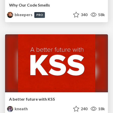
Why Our Code Smells
bkeepers
340
58k
PRO
A better future with KSS
kneath
240
18k