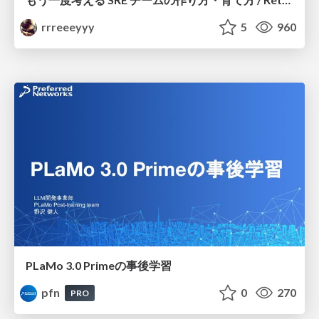
rrreeeyyy
5
960
PLaMo 3.0 Primeの事後学習
pfn
0
270
PRO