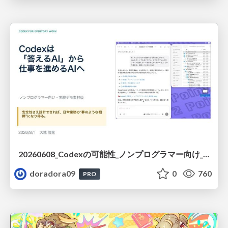
20260608_Codexの可能性_ノンプログラマー向け_大城追記
doradora09
0
760
PRO