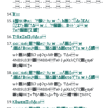
˔˔˔˔ ˔˔˔˔˔˔˔˔ ˔˔˔˔ ˔˔˔˔˔˔˔˔ ˔˔˔˔ ˔˔˔˔˔˔˔˔
˔˔˔˔ ˔˔˔˔˔˔˔˔ ˔˔˔˔ ˔˔˔˔˔˔˔˔
͞Βʹɾɾɾ
࿑຿खଓ͖Ҏ֎ͷػೳཁ๬͕ଟ༷Խ w ैۀһ৘ใ͕ॆ࣮ͯ͘͠ΔͱɺͦΕΛ׆
༻͍ͯ͠Ζ͍Ζͳ͜ͱ͕΍Γͨ͘ͳΔ w ػೳཁ๬͸େ͔Βখ·Ͱ࣮ʹ༷ʑ w
Ͳͷཁ๬΋ͳ͍͕͠Ζʹ͸ͨ͘͠ͳ͍
ΤϯδχΞαΠυ͔Β͢Δͱʜ
ൈຊతݟ௚͠ ཁ๬ͷଟ༷Խ w ෲΛͬͯ͘͘΍Δ͍ͧʜ w
ͨͩɺ΍ΔͳΒଞͷվम΍ػ ೳ௥Ճ͸ͳΔ΂͘ετοϓ͠ ͍ͨͳʙ w Ͱ͖Δ͚ͩ΍͍ͬͯ͋͛ͨ
w Ͱ΋ɺશ࣮ͯ૷͍ͯͨ͠Βίʔ υϕʔε͕ͱΜͰ΋ͳ͍͜ͱ ʹͳΔʜ w
4NBSU)3͸4BB4ͳͷͰɺ ݸผΧελϚΠζ΋جຊతʹ
͸ड͚෇͚ΒΕͳ͍ʜ
ൈຊతݟ௚͠ ཁ๬ͷଟ༷Խ w ෲΛͬͯ͘͘΍Δ͍ͧʜ w
ͨͩɺ΍ΔͳΒଞͷվम΍ػ ೳ௥Ճ͸ͳΔ΂͘ετοϓ͠ ͍ͨͳʙ w Ͱ͖Δ͚ͩ΍͍ͬͯ͋͛ͨ
w Ͱ΋ɺશ࣮ͯ૷͍ͯͨ͠Βίʔ υϕʔε͕ͱΜͰ΋ͳ͍͜ͱ ʹͳΔʜ w
4NBSU)3͸4BB4ͳͷͰɺ ݸผΧελϚΠζ΋جຊతʹ
͸ड͚෇͚ΒΕͳ͍ʜ ͲͪΒ͔Λ΍Ζ͏ͱ͢ΔͱͲͪΒ͔͕ࢭ·Δ ΍͍͚ͬͯ͋͛ͨͲ΍Εͳ͍δϨϯϚ
ϏδωεαΠυ͔Β͢Δͱʜ