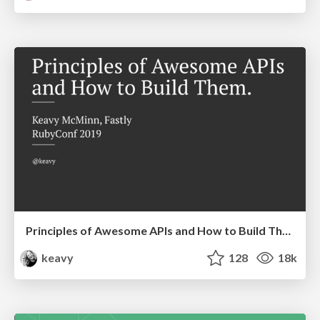
Principles of Awesome APIs and How to Build Them.
keavy
128
18k