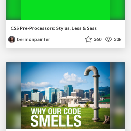
CSS Pre-Processors: Stylus, Less & Sass
bermonpainter
360
30k