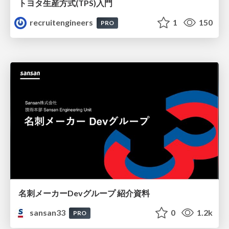
トヨタ⽣産⽅式(TPS)⼊⾨
recruitengineers
1
150
PRO
名刺メーカーDevグループ 紹介資料
sansan33
0
1.2k
PRO