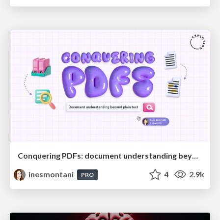
Conquering PDFs: document understanding beyond plain text
inesmontani
4
2.9k
PRO