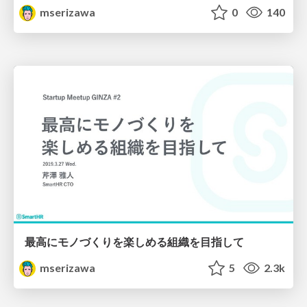
mserizawa
0
140
最高にモノづくりを楽しめる組織を目指して
mserizawa
5
2.3k