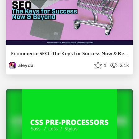
Ecommerce SEO: The Keys for Success Now & Beyond - #SERPConf2024
aleyda
1
2.1k