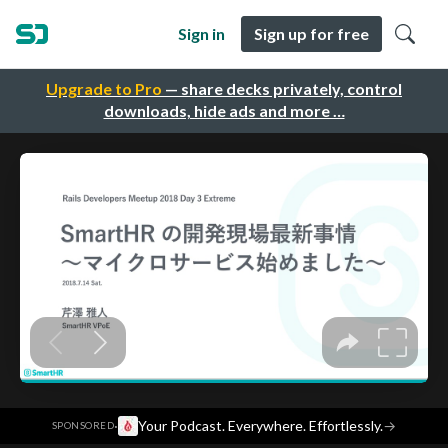
Sign in
Sign up for free
Upgrade to Pro
— share decks privately, control
downloads, hide ads and more …
·
Your Podcast. Everywhere. Effortlessly.
→
SPONSORED