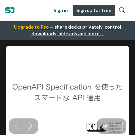
Sign in
Sign up for free
Upgrade to Pro
— share decks privately, control
downloads, hide ads and more …