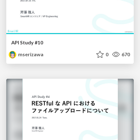
API Study #10
mserizawa
0
670