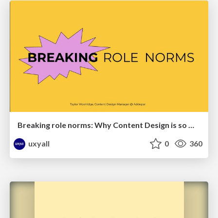
Breaking role norms: Why Content Design is so much more than writing copy - Taylor Woolridge
uxyall
0
360