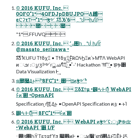
© 2016 KUFU, Inc. 
0QFO"1*4QFDJpDBUJPOΛ࢖ͬͨ
εϚʔτͳ"1*ӡ༻ גࣜձࣾ,6'6 ۔ᖒխਓ
೥݄೔
"1*.FFUVQ
© 2016 KUFU, Inc.  ࣗݾ঺հ ۔ᖒ խਓ
@masato_serizawa •
גࣜձࣾ KUFU ΤϯδχΞ • ΤϯδχΞͱͯ͠ͷΩϟϦΞͷ΄ͱΜͲΛ WebAPI
ͷઃܭɾ ։ൃɾӡ༻ɾൢചΛͯ͠ա͍ͯ͝͠·͢ • ͨ·ʹ Hackathon ʹग़ͨΓ͠·͢ • झຯ͸
Data Visualization Ͱ͢
ຊ೔͓࿩͢Δ͜ͱʰ8FC"1*࢓༷ॻͷӡ༻ʱ
© 2016 KUFU, Inc.  ΞδΣϯμ •๻͕ࠓ·ͰؔΘ͖ͬͯͨ WebAPI
ͱͦͷ՝୊ •OpenAPI
Speciﬁcation ͕ղܾͯ͘͠ΕΔ͜ͱ •OpenAPI Speciﬁcation ͷ࣮ફ •·ͱΊ
๻͕ࠓ·ͰؔΘ͖ͬͯͨ 8FC"1*ͱͦͷ՝୊
© 2016 KUFU, Inc.  WebAPI ͷӡ༻ʢ։ൃҎ֎ʣ
•WebAPI ʹ͸ I/F
࢓༷ॻ΍ϦΫΤεταϯϓϧ ͕෇͖΋ͷͰ͢ •ઃܭɾ࣮૷ʹൺ΂Δͱܰࢹ͞Ε͕ͪͰ͕͢ɺར