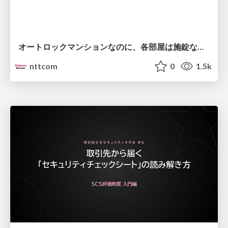
オートロックマンションなのに、各部屋は施錠なし！？ 攻撃者が組織内ネットワークで大暴れする理由 / The Front Door Is Locked, but the Rooms Are Wide Open: Why Attackers Move Freely Inside Enterprise Networks
nttcom
0
1.5k