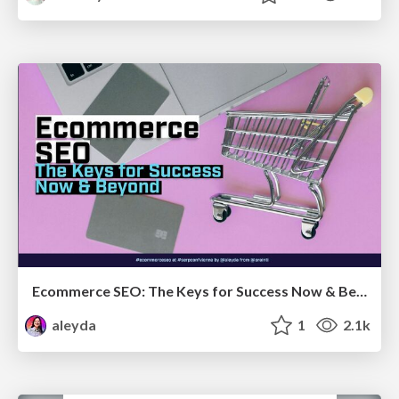
Ecommerce SEO: The Keys for Success Now & Beyond - #SERPConf2024
aleyda
1
2.1k