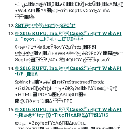
•ઃܭࢥ૝ͷෆ౷Ұ΋ى͖΍͍͢ •ʢ࢓૊ΈԽ͠ͳ͍ͱʣਓ͸࢓༷ॻΛ੔උ͠ͳ͍
•WebAPI ͸ϒϥ΢β্ͰαΫͬͱϨεϙϯε νΣοΫͰ͖ΔͱḿΔ
๻ֶ͕Μͩ͜ͱ
$BTFͪΐͬͱϞμϯͳ8FC"1*
© 2016 KUFU, Inc.  Case2: ͪΐͬͱϞμϯͳ WebAPI
ػೳ εϙοτݕࡧɺॅॴݕࡧɺFUD
ʢલड़"1*ͷϑϧεΫϥονϓϩμΫτʣ ࣮૷೥୅
೥ࠒ ࣮૷ݴޠ +BWB ར༻ ϑϨʔϜϫʔΫ ಺੡8"'
Ϩεϙϯεܗࣜ +40/ *'࢓༷ॻ 4QIJOY جຊεϖοΫ
© 2016 KUFU, Inc.  Case2: ͪΐͬͱϞμϯͳ WebAPI
•I/F ࢓༷ॻΛ
Sphinx Ͱ࡞੒͍ͯͨ͠ •هड़ݴޠ͸ rstʢreStructruedTextʣ
•ιʔείʔυͱಉ͡ϦϙδτϦͰ؅ཧ •ϨϏϡʔର৅ͱͳΔͨΊɺൈ͚࿙Ε͕গͳ͍
•HTML ΍ PDF ʹม׵Ͱ͖ΔଞɺσβΠϯ΋બ
΂ͯඒ͍͠υΩϡϝϯτʹ࢓্͕Δ (PPE
© 2016 KUFU, Inc.  Case2: ͪΐͬͱϞμϯͳ WebAPI
•࢓༷ॻͷӡ༻ίετ͕গͳ͔Β͔͔ͣͬͨ •ΤϯυϙΠϯτΛ௥Ճ͢Δ࣌ͳͲ͸݁ߏͳίϐ
ϖ࡞ۀ… •ϨεϙϯεαϯϓϧΛషΓ෇͚Δͷେม…