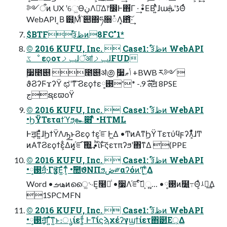
༻ऀͷ UX ʹେ͖͘ӨڹΛ༩͑Δ෦෼Ͱ΋͋Γ ·͢ •ͦΕΒʹ͍ͭͯɺաڈʹܞΘͬͨ
WebAPI ͔Β ๻ֶ͕Μͩ՝୊΍ཧ૝૾Λ͓఻͑͠·͢
$BTFᴈ໌ظͷ8FC"1*
© 2016 KUFU, Inc.  Case1: ᴈ໌ظͷ WebAPI
ػೳ εϙοτݕࡧɺॅॴݕࡧɺFUD
࣮૷೥୅ ೥୅ॳ಄ ࣮૷ݴޠ +BWB ར༻
ϑϨʔϜϫʔΫ ಛʹͳ͠ Ϩεϙϯεܗࣜ 9.- *'࢓༷ॻ 8PSE
جຊεϖοΫ
© 2016 KUFU, Inc.  Case1: ᴈ໌ظͷ WebAPI
•ϦΫΤεταϯϓϧ͕๛෋ʹ͋ͬͨ •HTML
Ͱॻ͔Ε͍ͯͯɺϦϯΫΛԡ͢ͱϨεϙ ϯε͕֬ೝͰ͖Δ •ͲͷΑ͏ͳϦΫΤετύϥϝʔλ͕͋ͬͯɺͲ
ͷΑ͏ͳϨεϙϯε͕͋Δͷ͔͕֬ೝ͠΍͍͢ •ͪΐͬͱͨ͠ςετπʔϧʹ΋ͳΔ (PPE
© 2016 KUFU, Inc.  Case1: ᴈ໌ظͷ WebAPI
•࢓༷ॻ͕͋·Γӡ༻͞Ε͍ͯͳ͔ͬͨ •ࣾ಺ϑΝΠϧڞ༗αʔόͷͲ͔͜ʹ͋Δ
Word •هࡌͷൈ͚࿙Ε͕໨ཱͭ •࣮૷Λ֬ೝͨ͠ํ͕ૣ͍… •࢓༷ͷ໰͍߹Θ͕ͤࡴ౸͢Δ
1SPCMFN
© 2016 KUFU, Inc.  Case1: ᴈ໌ظͷ WebAPI
•࢓༷ॻ͕͔ͬ͠Γ͍ͯ͠ͳ͍ͱ։ൃίετ͚ͩ Ͱͳ͘ίϛϡχέʔγϣϯίετ΋๲Ε্͕Δ