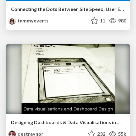
Connecting the Dots Between Site Speed, User Experience & Your Business [WebExpo 2025]
tammyeverts
11
980
Designing Dashboards & Data Visualisations in Web Apps
destraynor
232
55k