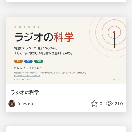
ラジオの科学
frievea
0
210