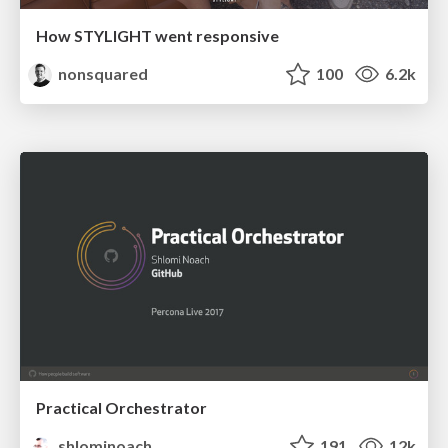
How STYLIGHT went responsive
nonsquared
100
6.2k
Practical Orchestrator
shlominoach
191
12k