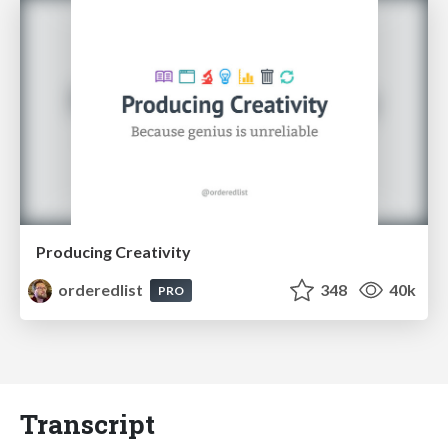
Producing Creativity
orderedlist
348
40k
PRO
Transcript