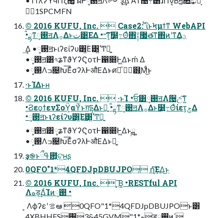
•ΤϯλʔϓϥΠζ޲͚ʹผͰ࢓༷ॻΛ༻ҙ͢Δ Α͏ͳ৔߹͸ɺΠν͔Βॻ͖௚͢ඞཁ͕͋ͬͨ
1SPCMFN
© 2016 KUFU, Inc.  Case2: ͪΐͬͱϞμϯͳ WebAPI
•៉ྷͳ࢓༷ॻΛ࡞Δͱت͹ΕΔ •৺ͳ͔͠໰͍߹Θͤ΋༑޷తͳ΋ͷʹͳΔؾ͕
͢Δ •࢓༷ॻͱιʔείʔυ͸͚ۙΕ͹͍ۙ΄Ͳྑ͍
•࢓༷ॻ͸৭ʑͳϑΥʔϚοτͰ഑෍Ͱ͖Δͱḿ Δ
•࢓༷Λߏ଄Խ͞ΕͨσʔλͰऔΕΔͱศརͦ͏ ๻ֶ͕Μͩ͜ͱ
·ͱΊΔͱʜ
© 2016 KUFU, Inc.  ·ͱΊ •ਓ͸࢓༷ॻΛ੔උ͠ͳ͍
•ϨεϙϯενΣοΫ͕αΫͬͱग़དྷΔͱྑ͍ •៉ྷͳ࢓༷ॻΛ࡞Δͱ໰͍߹Θͤίετ͕ݮΔ
•࢓༷ॻͱιʔείʔυ͸͚ۙΕ͹͍ۙ΄Ͳྑ͍
•࢓༷ॻ͸༷ʑͳϑΥʔϚοτͰ഑෍Ͱ͖Δͱྑ ͍
•࢓༷Λߏ଄Խ͞ΕͨσʔλͰऔΕΔͱྑ͍
ҙ֎ͱߟྀ఺͕ଟ͍ʜʂ
0QFO"1*4QFDJpDBUJPO͕ ղܾͯ͘͠ΕΔ͜ͱ
© 2016 KUFU, Inc.  ͓͞Β͍ •RESTful API
Λهड़͢ΔͨΊͷ࢓༷ •
͕ Λϕʔεʹࡦఆ 0QFO"1*4QFDJpDBUJPOͱ͸
4XBHHFS͸3&45GVM"1*هड़࢓༷ͷ΄͔