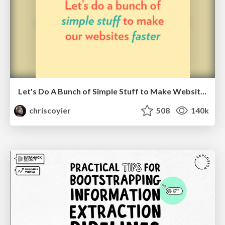
Let's Do A Bunch of Simple Stuff to Make Websites Faster
chriscoyier
508
140k