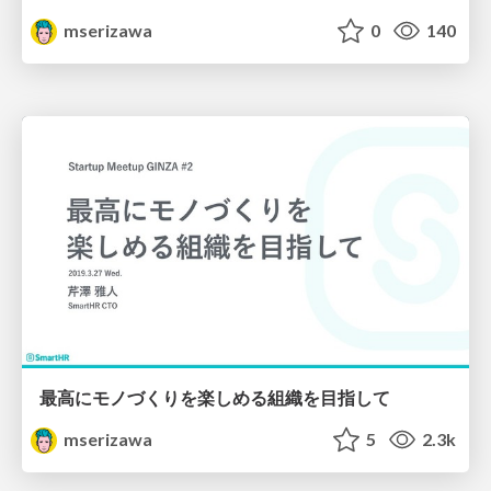
mserizawa
0
140
最高にモノづくりを楽しめる組織を目指して
mserizawa
5
2.3k