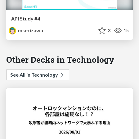
API Study #4
mserizawa
3
1k
Other Decks in Technology
See All in Technology