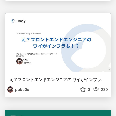
え？フロントエンドエンジニアの ワイがインフラも！？
puku0x
0
280