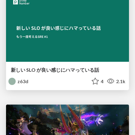
新しい SLO が良い感じにハマっている話
z63d
4
2.1k