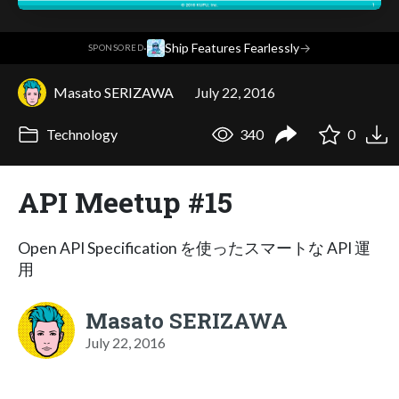
·
Ship Features Fearlessly
→
SPONSORED
Masato SERIZAWA
July 22, 2016
Technology
340
0
API Meetup #15
Open API Specification を使ったスマートな API 運
用
Masato SERIZAWA
July 22, 2016