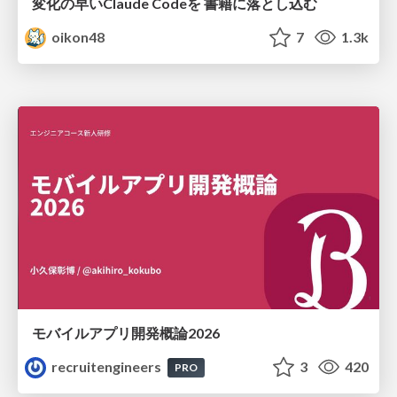
変化の早いClaude Codeを 書籍に落とし込む
oikon48
7
1.3k
モバイルアプリ開発概論2026
recruitengineers
3
420
PRO