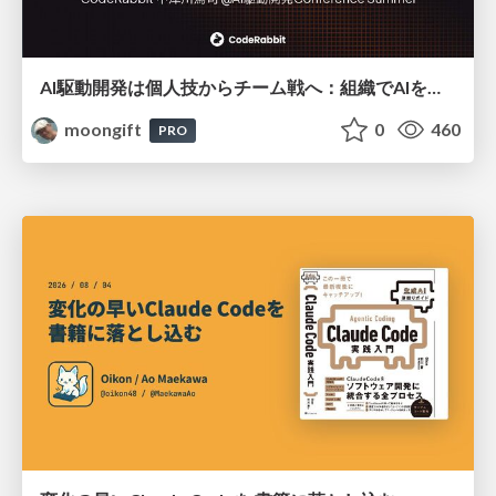
AI駆動開発は個人技からチーム戦へ：組織でAIを使いこなすための実践設計
moongift
0
460
PRO