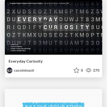
Everyday Curiosity
cassininazir
0
270