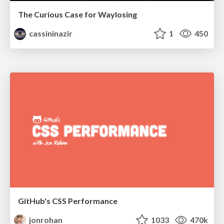
The Curious Case for Waylosing
cassininazir
1
450
GitHub's CSS Performance
jonrohan
1033
470k