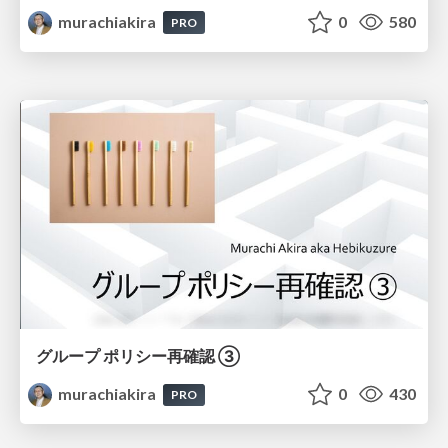
murachiakira
0
580
PRO
グループ ポリシー再確認 ③
murachiakira
0
430
PRO