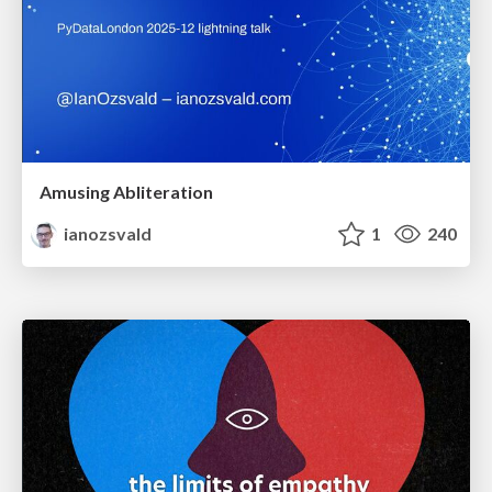
Amusing Abliteration
ianozsvald
1
240