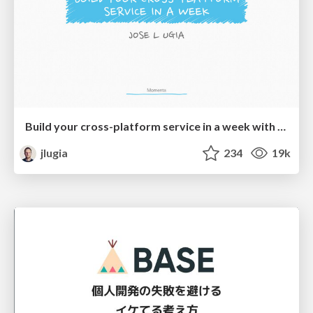
Build your cross-platform service in a week with App Engine
jlugia
234
19k