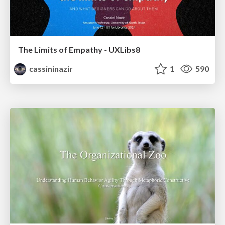
The Limits of Empathy - UXLibs8
cassininazir
1
590