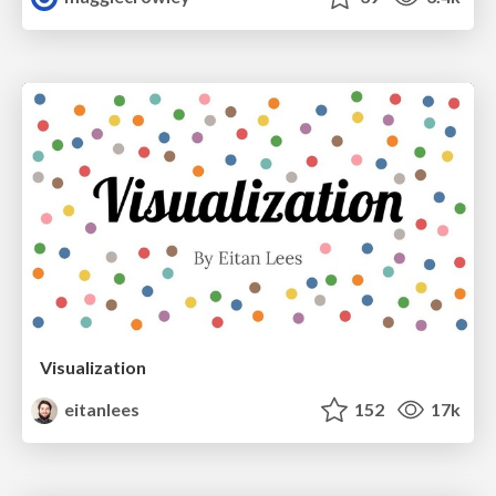
Visualization
eitanlees
152
17k