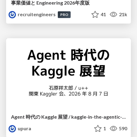
事業価値と Engineering 2026年度版
recruitengineers
41
21k
PRO
Agent 時代の Kaggle 展望 / kaggle-in-the-agentic-era
upura
1
590