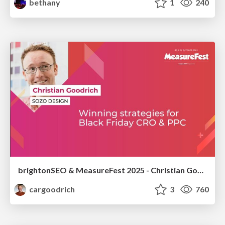
bethany
1
240
brightonSEO & MeasureFest 2025 - Christian Goodrich - Winning strategies for Black Friday CRO & PPC
cargoodrich
3
760