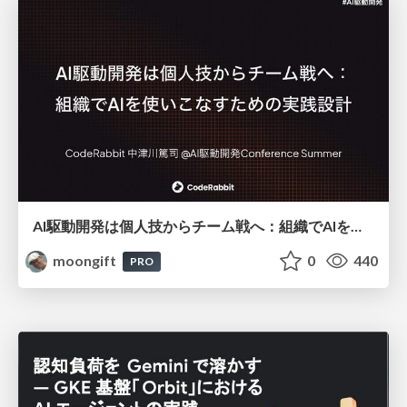
AI駆動開発は個人技からチーム戦へ：組織でAIを使いこなすための実践設計
moongift
0
440
PRO