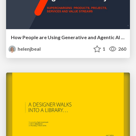
How People are Using Generative and Agentic AI to Supercharge Their Products, Projects, Services and Value Streams Today
helenjbeal
1
260