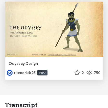
Odyssey Design
rkendrick25
2
750
PRO
Transcript