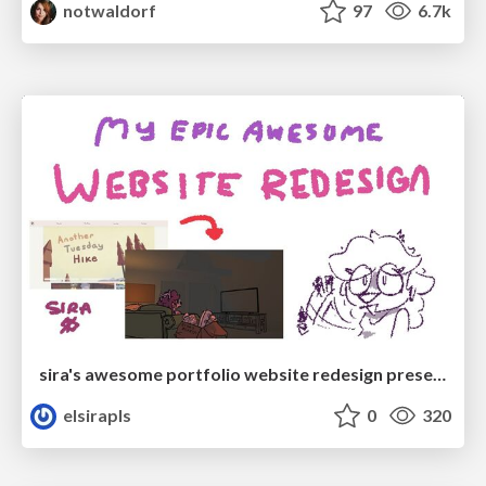
notwaldorf
97
6.7k
sira's awesome portfolio website redesign presentation
elsirapls
0
320