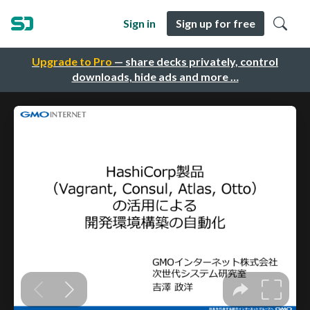
Sign in
Sign up for free
Upgrade to Pro
— share decks privately, control
downloads, hide ads and more …