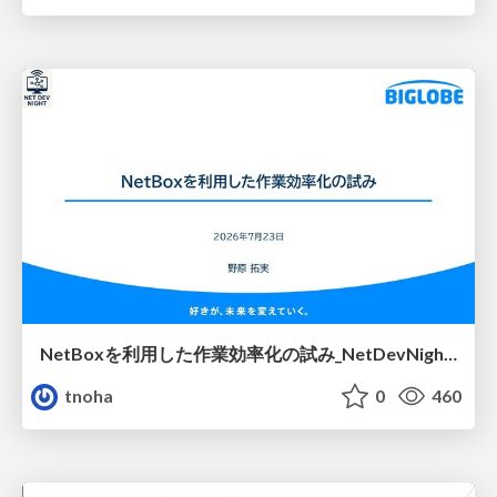
NetBoxを利用した作業効率化の試み_NetDevNight4
tnoha
0
460