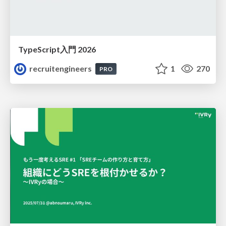
TypeScript入門 2026
recruitengineers
1
270
PRO