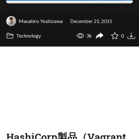
Masahiro Yoshizawa
December 21, 2015
Technology
3k
0
HashiCorp製品（Vagrant,