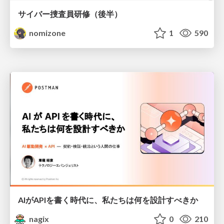
サイバー捜査員研修（後半）
nomizone
1
590
AIがAPIを書く時代に、私たちは何を設計すべきか
nagix
0
210