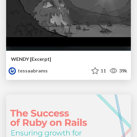
WENDY [Excerpt]
tessaabrams
11
39k