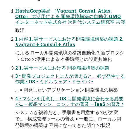
HashiCorp製品 （Vagrant, Consul, Atlas,
Otto） の活用による 開発環境構築の自動化 GMO
インターネット株式会社 次世代システム研究室 吉澤
政洋
1 内容 1. 実サービスにおける開発環境構築の課題 2.
Vagrant + Consul + Atlas
による ローカル開発環境の構築自動化 3. 新プロダク
ト Otto の活用による 本番環境との設定共通化
2 1. 実サービスにおける 開発環境構築の課題
3 • 開発プロジェクトに人が増えると、必ず発生する
作業 • OS • ミドルウェア • ドライバ •
… • 開発したいアプリケーション 開発環境の構築
4 • マシンを用意し、OS も開発環境に合わせる必要
が… – 仮想マシン、コンテナの普及 – IaaS の普及 •
システムが複雑だと、手順書を用意するのが大変
で… – 構成管理ツールの普及 • 一般に、ローカル開
発環境の構築は 容易になってきた 近年の状況