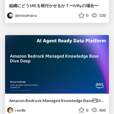
組織にどうSREを根付かせるか？〜IVRyの場合〜
abnoumaru
0
320
Amazon Bedrock Managed Knowledge Base Dive Deep
ren8k
0
400