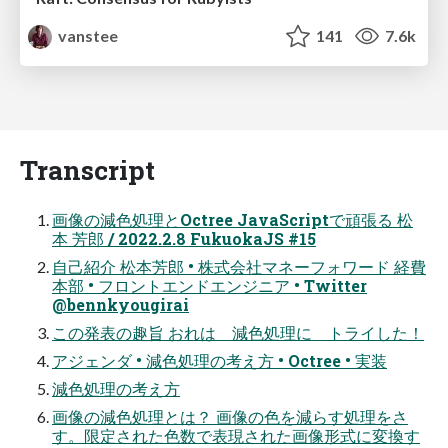
vanstee
141
7.6k
Transcript
画像の減色処理とOctree JavaScriptで頑張る 松
本 芳郎 / 2022.2.8 FukuokaJS #15
自己紹介 松本芳郎 • 株式会社マネーフォワード 経費
本部 • フロントエンドエンジニア • Twitter
@bennkyougirai
この発表の趣旨 おれは 減色処理に トライした！
アジェンダ • 減色処理の考え方 • Octree • 実装
減色処理の考え方
画像の減色処理とは？ 画像の色を減らす処理をさ
す。限定された色数で表現された画像形式に変換す