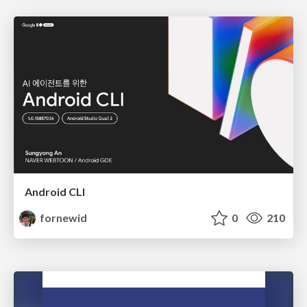
Android CLI
fornewid
0
210