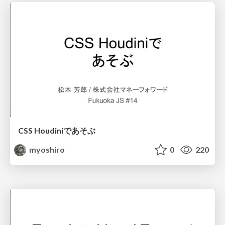
CSS Houdiniであそぶ
myoshiro
0
220