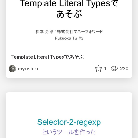
Template Literal Typesであそぶ
myoshiro
1
220