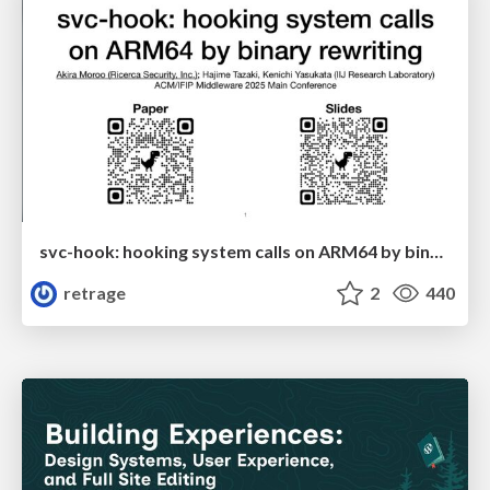
svc-hook: hooking system calls on ARM64 by binary rewriting
retrage
2
440