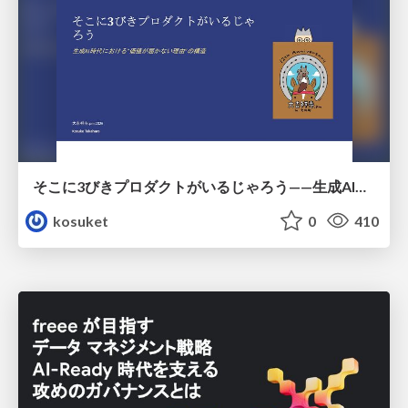
そこに3びきプロダクトがいるじゃろう——生成AI時代における“価値が届かない理由”の構造
kosuket
0
410