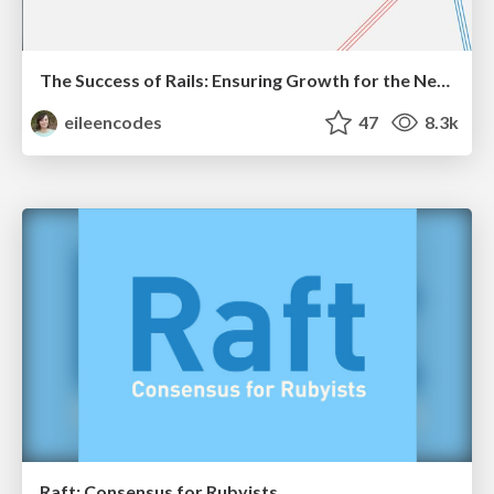
The Success of Rails: Ensuring Growth for the Next 100 Years
eileencodes
47
8.3k
Raft: Consensus for Rubyists