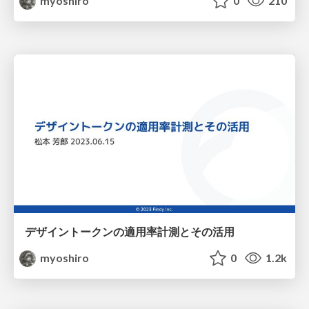
myoshiro
0
210
デザイントークンの適用率計測とその活用
myoshiro
0
1.2k