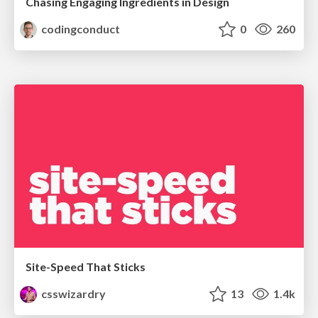
Chasing Engaging Ingredients in Design
codingconduct
0
260
Site-Speed That Sticks
csswizardry
13
1.4k