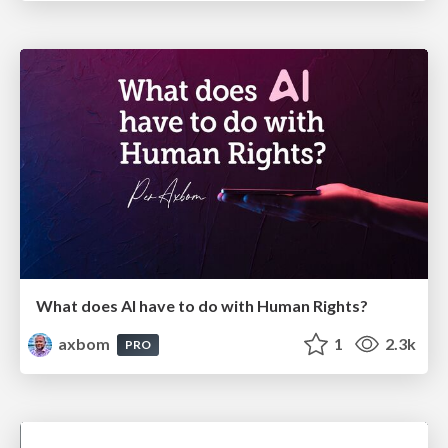
What does AI have to do with Human Rights?
axbom
1
2.3k
PRO