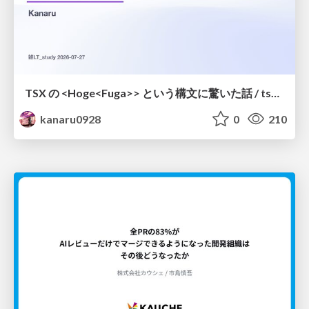
TSX の <Hoge<Fuga>> という構文に驚いた話 / tsx-type-argument-syntax
kanaru0928
0
210