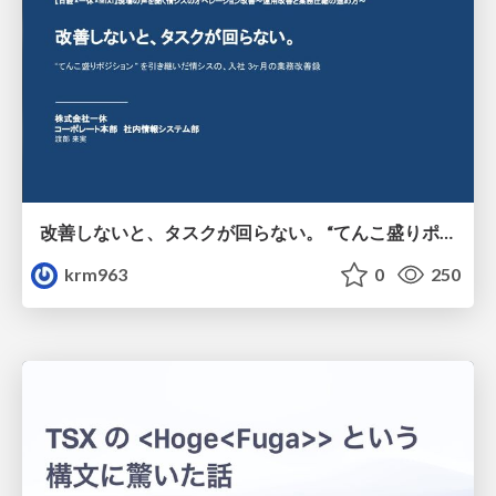
改善しないと、タスクが回らない。 “てんこ盛りポジション” を引き継いだ情シスの、入社3ヶ月の業務改善録
krm963
0
250