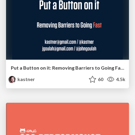
Put a Button on it: Removing Barriers to Going Fast.
kastner
60
4.5k