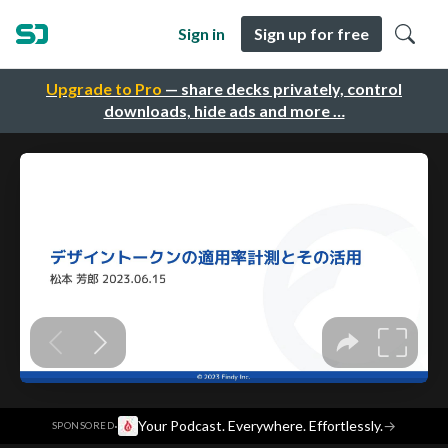
Sign in
Sign up for free
Upgrade to Pro
— share decks privately, control
downloads, hide ads and more …
·
Your Podcast. Everywhere. Effortlessly.
→
SPONSORED