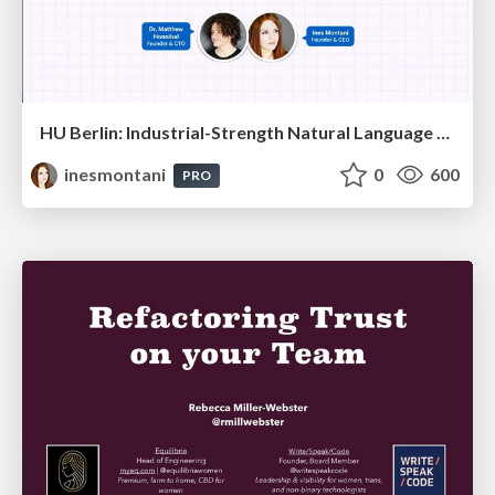
HU Berlin: Industrial-Strength Natural Language Processing with spaCy and Prodigy
inesmontani
0
600
PRO