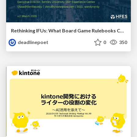
Rethinking IFUs: What Board Game Rulebooks Contribute to IFU Usability
deadlinepoet
0
350