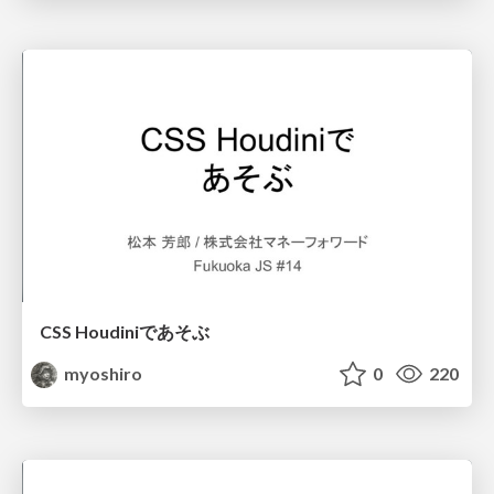
CSS Houdiniであそぶ
myoshiro
0
220