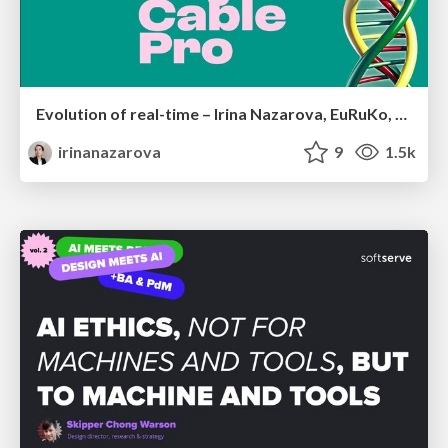
Evolution of real-time – Irina Nazarova, EuRuKo, 2024
irinanazarova
9
1.5k