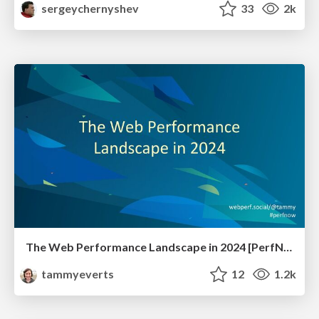
sergeychernyshev
33
2k
The Web Performance Landscape in 2024 [PerfNow 2024]
tammyeverts
12
1.2k