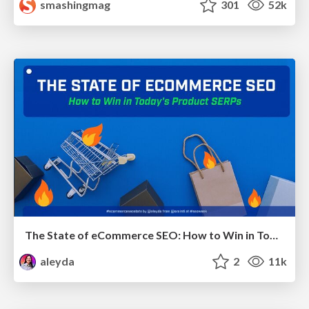
smashingmag
301
52k
The State of eCommerce SEO: How to Win in Today's Products SERPs - #SEOweek
aleyda
2
11k