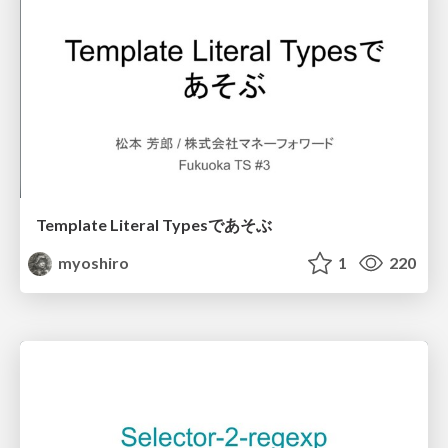
Template Literal Typesであそぶ
myoshiro
1
220