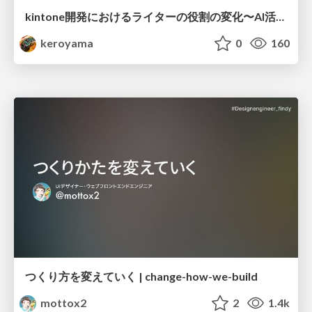
kintone開発における​ライターの役割の変化​〜AI活用を添えて〜 / Changes in the Role of Writers in Kintone Development
keroyama
0
160
つくり方を変えていく | change-how-we-build
mottox2
2
1.4k