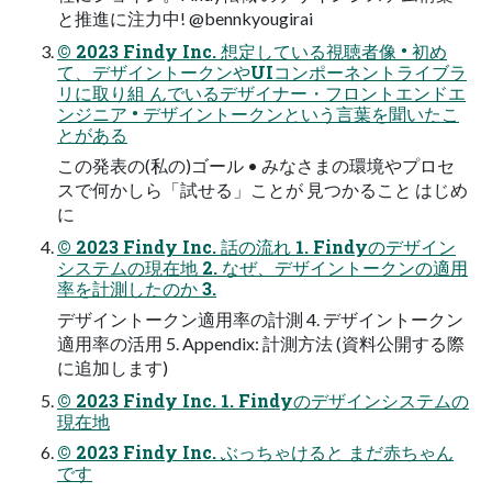
と推進に注力中! @bennkyougirai
© 2023 Findy Inc. 想定している視聴者像 • 初め
て、デザイントークンやUIコンポーネントライブラ
リに取り組 んでいるデザイナー・フロントエンドエ
ンジニア • デザイントークンという言葉を聞いたこ
とがある
この発表の(私の)ゴール • みなさまの環境やプロセ
スで何かしら「試せる」ことが 見つかること はじめ
に
© 2023 Findy Inc. 話の流れ 1. Findyのデザイン
システムの現在地 2. なぜ、デザイントークンの適用
率を計測したのか 3.
デザイントークン適用率の計測 4. デザイントークン
適用率の活用 5. Appendix: 計測方法 (資料公開する際
に追加します)
© 2023 Findy Inc. 1. Findyのデザインシステムの
現在地
© 2023 Findy Inc. ぶっちゃけると まだ赤ちゃん
です