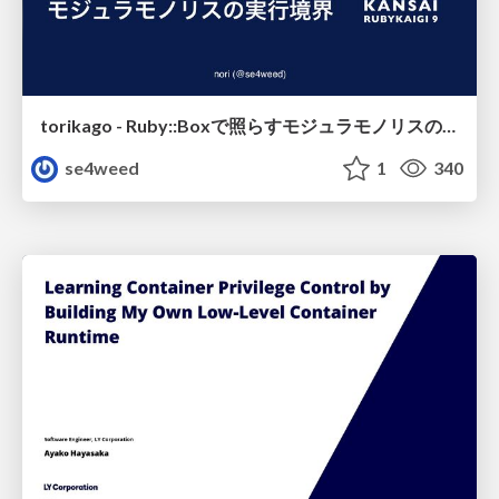
torikago - Ruby::Boxで照らすモジュラモノリスの実行境界
se4weed
1
340