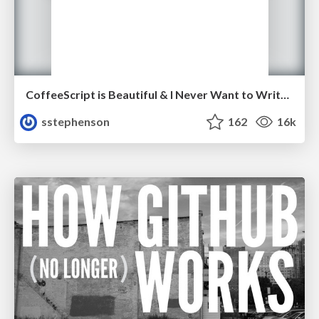
CoffeeScript is Beautiful & I Never Want to Write Plain JavaScript Again
sstephenson
162
16k