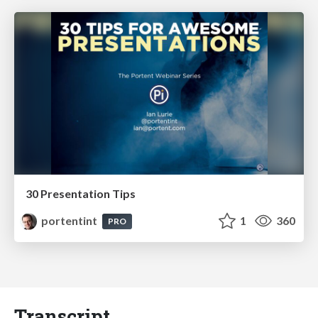
30 Presentation Tips
portentint
1
360
PRO
Transcript