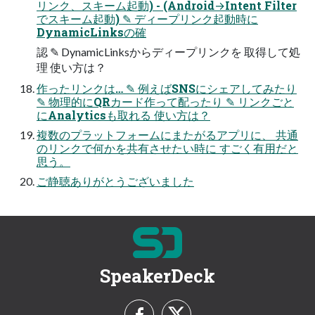
リンク、スキーム起動) - (Android→Intent Filter
でスキーム起動) ✎ ディープリンク起動時に
DynamicLinksの確
認 ✎ DynamicLinksからディープリンクを 取得して処
理 使い方は？
作ったリンクは… ✎ 例えばSNSにシェアしてみたり
✎ 物理的にQRカード作って配ったり ✎ リンクごと
にAnalyticsも取れる 使い方は？
複数のプラットフォームにまたがるアプリに、 共通
のリンクで何かを共有させたい時に すごく有用だと
思う。
ご静聴ありがとうございました
SpeakerDeck