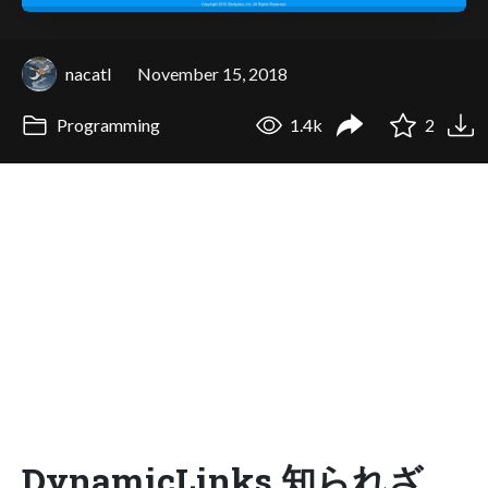
nacatl
November 15, 2018
Programming
1.4k
2
DynamicLinks 知られざ