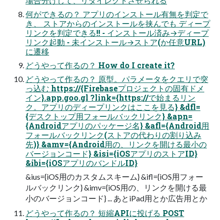
場合分けして、リダイレクトさせられる
何ができるの？ アプリのインストール有無を判定で
き、 ストアからのインストールを挟んでも ディープ
リンクを判定できる!! - インストール済み→ディープ
リンク起動 - 未インストール→ストア(か任意URL)
に遷移
どうやって作るの？ How do I create it?
どうやって作るの？ 原型。パラメータをクエリで突
っ込む https://{Firebaseプロジェクトの固有ドメ
イン}.app.goo.gl ?link={https://で始まるリン
ク。アプリのディープリンクはここを見る} &dfl=
{デスクトップ用フォールバックリンク} &apn=
{Androidアプリのパッケージ名} &afl={Android用
フォールバックリンク(ストアの代わりの割り込み
先)} &amv={Android用の、リンクを開ける最小の
バージョンコード} &isi={iOSアプリのストアID}
&ibi={iOSアプリのバンドルID}
&ius={iOS用のカスタムスキーム} &ifl={iOS用フォー
ルバックリンク} &imv={iOS用の、リンクを開ける最
小のバージョンコード} ... あとiPad用とか広告用とか
どうやって作るの？ 短縮APIに投げる POST