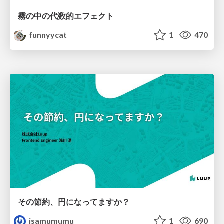
霧の中の代数的エフェクト
funnyycat
1
470
その節約、円になってますか？
isamumumu
1
690