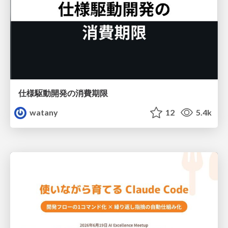
仕様駆動開発の消費期限
watany
12
5.4k