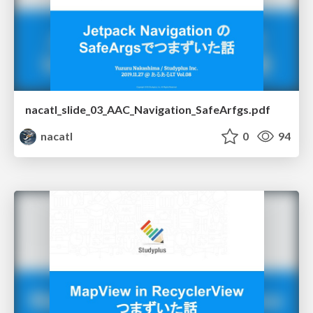
nacatl_slide_03_AAC_Navigation_SafeArfgs.pdf
nacatl
0
94