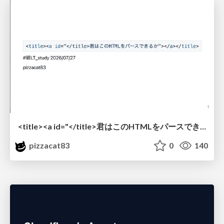
<title><a id="</title>君はこのHTMLをパースできるか"></a></title> #雑LT_study
pizzacat83
0
140