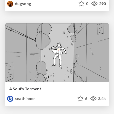
dugsong
0
290
A Soul's Torment
seathinner
6
3.4k