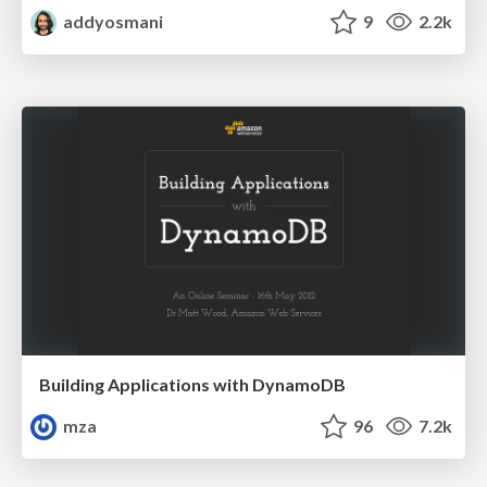
addyosmani
9
2.2k
Building Applications with DynamoDB
mza
96
7.2k