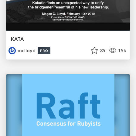
KATA
mclloyd
35
15k
PRO