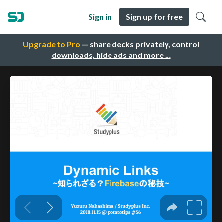
Sign in
Sign up for free
Upgrade to Pro
— share decks privately, control
downloads, hide ads and more …