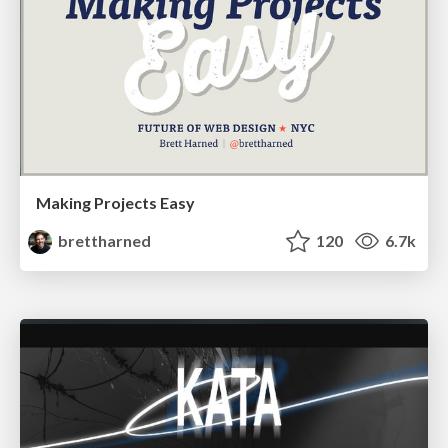
Making Projects Easy
brettharned
120
6.7k