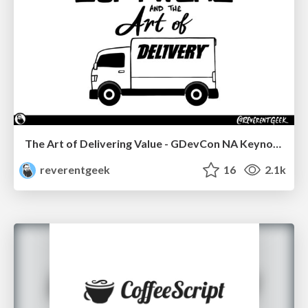
The Art of Delivering Value - GDevCon NA Keynote
reverentgeek
16
2.1k