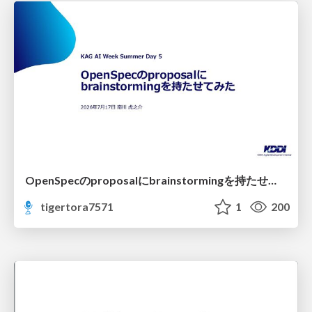
OpenSpecのproposalにbrainstormingを持たせてみた
tigertora7571
1
200