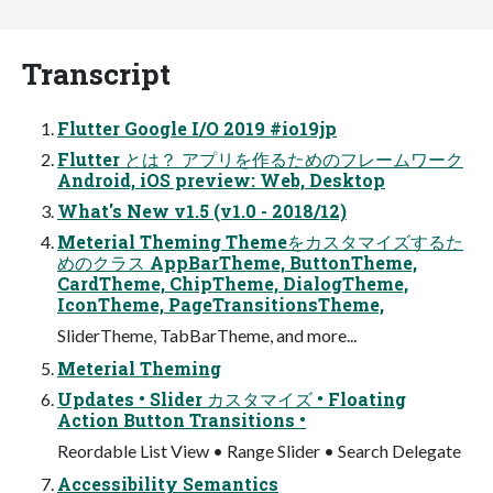
Transcript
Flutter Google I/O 2019 #io19jp
Flutter とは？ アプリを作るためのフレームワーク
Android, iOS preview: Web, Desktop
What's New v1.5 (v1.0 - 2018/12)
Meterial Theming Themeをカスタマイズするた
めのクラス AppBarTheme, ButtonTheme,
CardTheme, ChipTheme, DialogTheme,
IconTheme, PageTransitionsTheme,
SliderTheme, TabBarTheme, and more...
Meterial Theming
Updates • Slider カスタマイズ • Floating
Action Button Transitions •
Reordable List View • Range Slider • Search Delegate
Accessibility Semantics