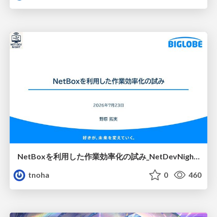
NetBoxを利用した作業効率化の試み_NetDevNight4
tnoha
0
460