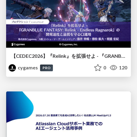
【CEDEC2026】『Relink』を拡張せよ - 『GRANBLUE FANTASY: Relink - Endless Ragnarok』の開発速度と品質を守るCI運用
cygames
0
120
PRO