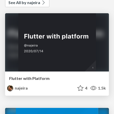
See All by najeira
Flutter with Platform
najeira
4
1.5k