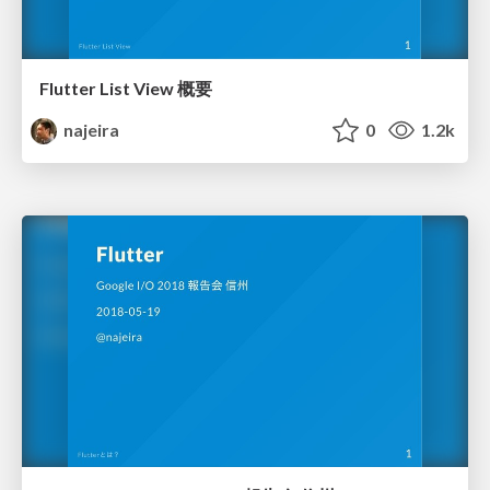
Flutter List View 概要
najeira
0
1.2k