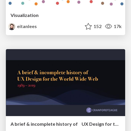
Visualization
eitanlees
152
17k
A brief & incomplete history of UX Design for the World Wide Web: 1989–2019