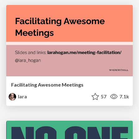
Facilitating Awesome Meetings
lara
57
7.1k