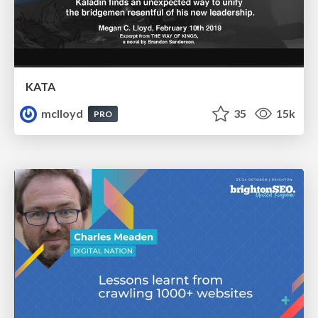
KATA
mclloyd
35
15k
PRO