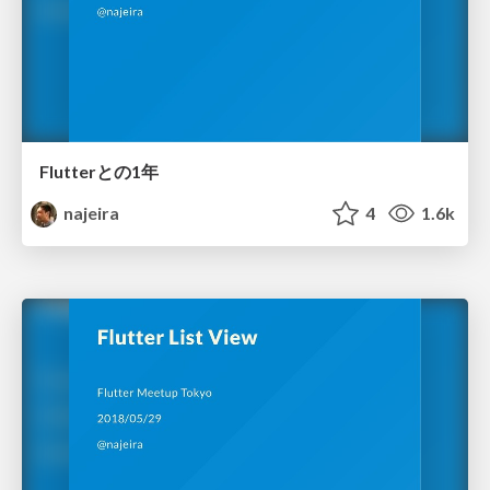
Flutterとの1年
najeira
4
1.6k