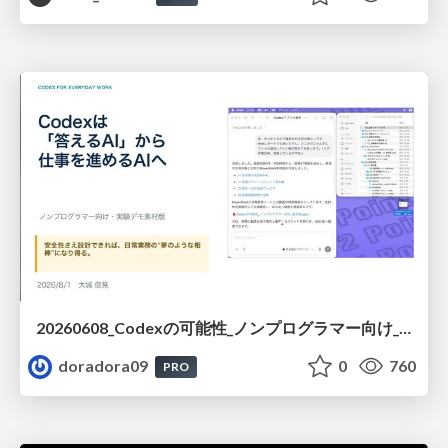
20260608_Codexの可能性_ノンプログラマー向け_大城追記
doradora09
0
760
PRO