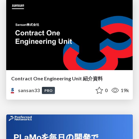
Contract One Engineering Unit 紹介資料
sansan33
0
19k
PRO