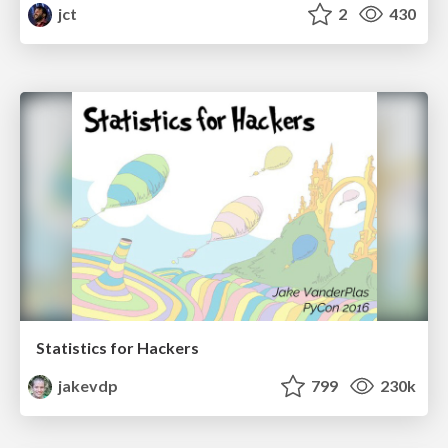
jct
2
430
Statistics for Hackers
jakevdp
799
230k