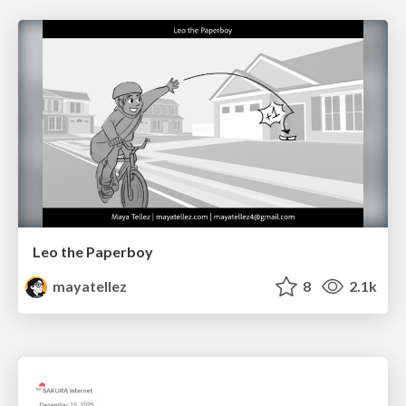
Leo the Paperboy
mayatellez
8
2.1k