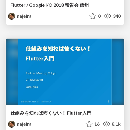
Flutter / Google I/O 2018 報告会 信州
najeira
0
340
仕組みを知れば怖くない！ Flutter入門
najeira
16
8.1k