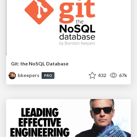
Git: the NoSQL Database
bkeepers
432
67k
PRO