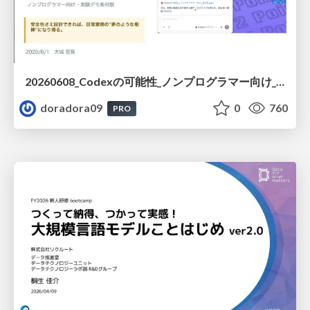
20260608_Codexの可能性_ノンプログラマー向け_大城追記
doradora09
0
760
PRO