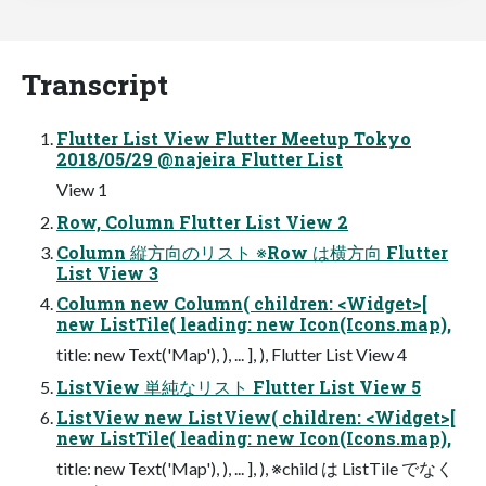
Transcript
Flutter List View Flutter Meetup Tokyo
2018/05/29 @najeira Flutter List
View 1
Row, Column Flutter List View 2
Column 縦方向のリスト ※Row は横方向 Flutter
List View 3
Column new Column( children: <Widget>[
new ListTile( leading: new Icon(Icons.map),
title: new Text('Map'), ), ... ], ), Flutter List View 4
ListView 単純なリスト Flutter List View 5
ListView new ListView( children: <Widget>[
new ListTile( leading: new Icon(Icons.map),
title: new Text('Map'), ), ... ], ), ※child は ListTile でなく