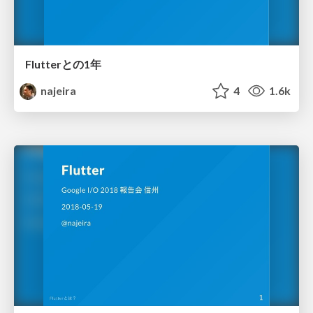
Flutterとの1年
najeira
4
1.6k