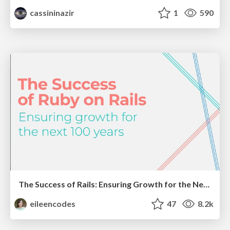
cassininazir
1
590
The Success of Rails: Ensuring Growth for the Next 100 Years
eileencodes
47
8.2k