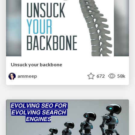
Unsuck your backbone
ammeep
672
58k