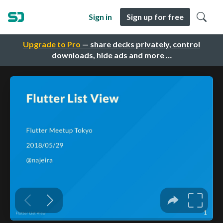
Sign in
Sign up for free
Upgrade to Pro
— share decks privately, control
downloads, hide ads and more …