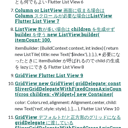
とも何でもよい Flutter List View 6
Column or ListView 画面に収まる場合は
Column スクロー ルが必要な場合はListView
Flutter List View 7
ListView 数が多い場合は children を生成せず
builder を使う new ListView.builder(
itemCount: 100,
itemBuilder: (BuildContext context, int index) { return
new ListTile( title: new Text('$index'), ); }, ), ※ 必要にな
ったときに itemBuilder が呼ばれるので child の生成
を lazy にできる Flutter List View 8
GridView Flutter List View 9
GridView new GridView( gridDelegate: const
SliverGridDelegateWithFixedCrossAxisCoun
t(cros children: <Widget>[ new Container(
color: Colors.red, alignment: Alignment.center, child:
new Text('red', style: style), ), ], ... ), Flutter List View 10
GridView デフォルトだと正方形のグリッドになる
gridDelegate に渡している
SliverGridDelegateWithFixedCrossAxisCoun