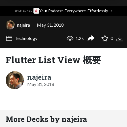
·
Your Podcast. Everywhere. Effortlessly.
→
SPONSORED
najeira
May 31, 2018
Technology
1.2k
0
Flutter List View 概要
najeira
May 31, 2018
More Decks by najeira