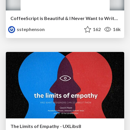
CoffeeScript is Beautiful & I Never Want to Write Plain JavaScript Again
sstephenson
162
16k
The Limits of Empathy - UXLibs8