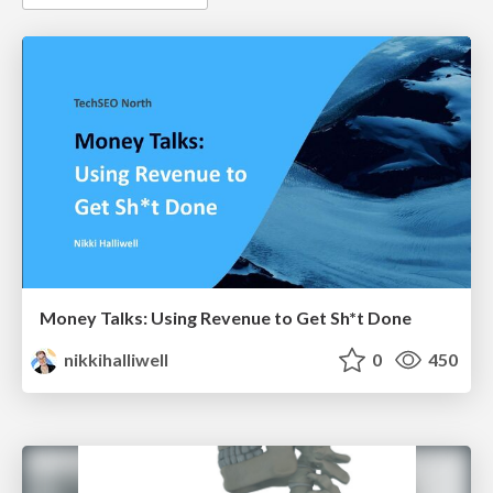
Money Talks: Using Revenue to Get Sh*t Done
nikkihalliwell
0
450