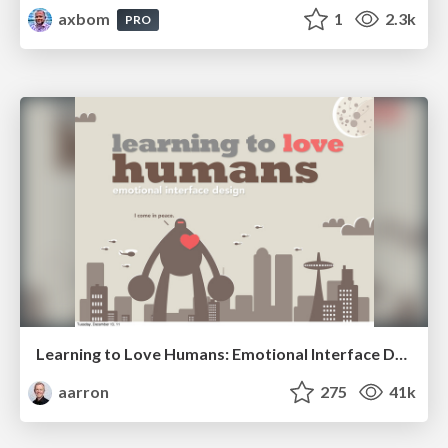
axbom
1
2.3k
PRO
Learning to Love Humans: Emotional Interface Design
aarron
275
41k