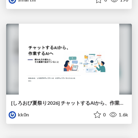
[しろおび夏祭り2026] チャットするAIから、作業するAIへ - 使われ方の変化と、その裏側で起きていること
kk0n
0
1.6k