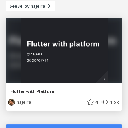
See All by najeira
Flutter with Platform
najeira
4
1.5k