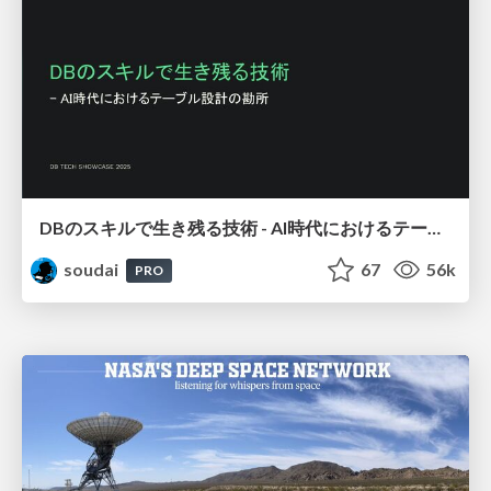
DBのスキルで生き残る技術 - AI時代におけるテーブル設計の勘所
soudai
67
56k
PRO