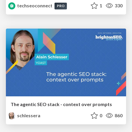
techseoconnect
1
330
PRO
The agentic SEO stack - context over prompts
schlessera
0
860