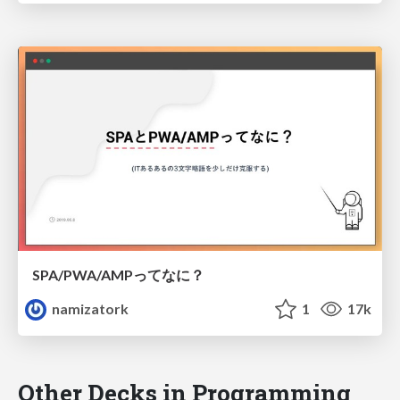
SPA/PWA/AMPってなに？
namizatork
1
17k
Other Decks in Programming