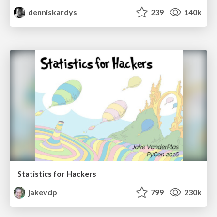
denniskardys
239
140k
Statistics for Hackers
jakevdp
799
230k