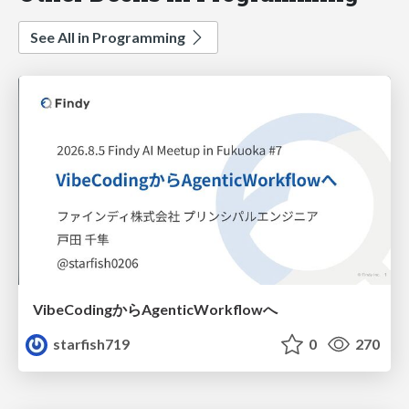
See All in Programming
VibeCodingからAgenticWorkflowへ
starfish719
0
270