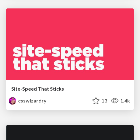
Site-Speed That Sticks
csswizardry
13
1.4k