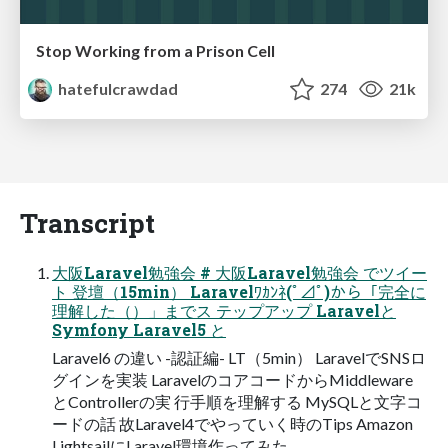
Stop Working from a Prison Cell
hatefulcrawdad
274
21k
Transcript
⼤阪Laravel勉強会 # ⼤阪Laravel勉強会 でツイー
ト 登壇（15min） Laravelﾜｶﾝﾈ(ﾟ⊿ﾟ)から「完全に
理解した（）」までス テップアップ Laravelと
Symfony Laravel5 と
Laravel6 の違い -認証編- LT（5min） LaravelでSNSロ
グインを実装 LaravelのコアコードからMiddleware
とControllerの実 ⾏⼿順を理解する MySQLと⽂字コ
ードの話 故Laravel4でやっていく時のTips Amazon
LightsailにLaravel環境作ってみた