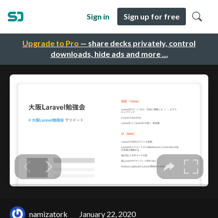
Sign in
Sign up for free
Upgrade to Pro
— share decks privately, control
downloads, hide ads and more …
namizatork
January 22, 2020