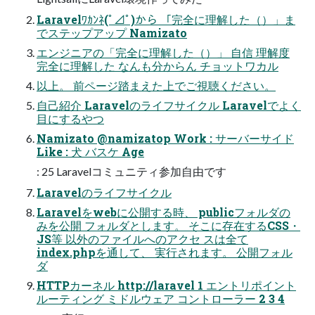
Laravelﾜｶﾝﾈ(ﾟ⊿ﾟ)から 「完全に理解した（）」ま
でステップアップ Namizato
エンジニアの「完全に理解した（）」 ⾃信 理解度
完全に理解した なんも分からん チョットワカル
以上。 前ページ踏まえた上でご視聴ください。
⾃⼰紹介 Laravelのライフサイクル Laravelでよく
⽬にするやつ
Namizato @namizatop Work : サーバーサイド
Like : ⽝ バスケ Age
: 25 Laravelコミュニティ参加⾃由です
Laravelのライフサイクル
Laravelをwebに公開する時、 publicフォルダの
みを公開 フォルダとします。 そこに存在するCSS・
JS等 以外のファイルへのアクセ スは全て
index.phpを通して、 実⾏されます。 公開フォル
ダ
HTTPカーネル http://laravel 1 エントリポイント
ルーティング ミドルウェア コントローラー 2 3 4