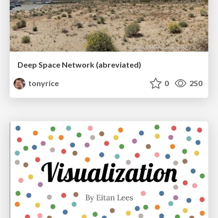
Deep Space Network (abreviated)
tonyrice
0
250