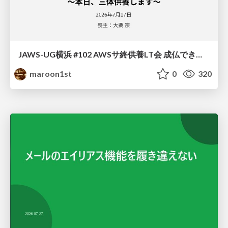
JAWS-UG横浜 #102 AWSサ終供養LT会 成仏できない AWS サービスたち 〜本日、三体供養します〜
maroon1st
0
320