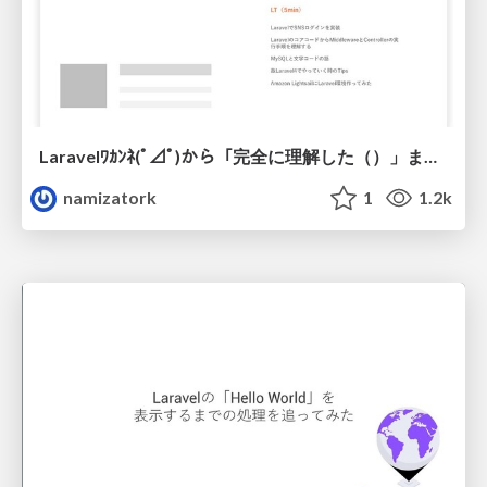
Laravelﾜｶﾝﾈ(ﾟ⊿ﾟ)から「完全に理解した（）」までステップアップ
namizatork
1
1.2k