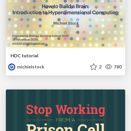
HDC tutorial
michielstock
2
780