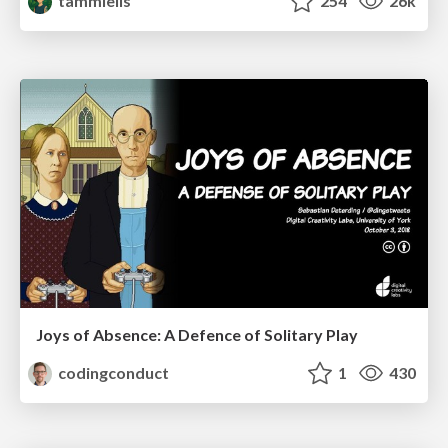
tammielis
254
26k
Joys of Absence: A Defence of Solitary Play
codingconduct
1
430