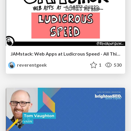
JAMstack: Web Apps at Ludicrous Speed - All Things Open 2022
reverentgeek
1
530