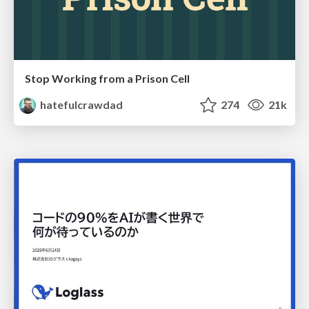
Stop Working from a Prison Cell
hatefulcrawdad
274
21k