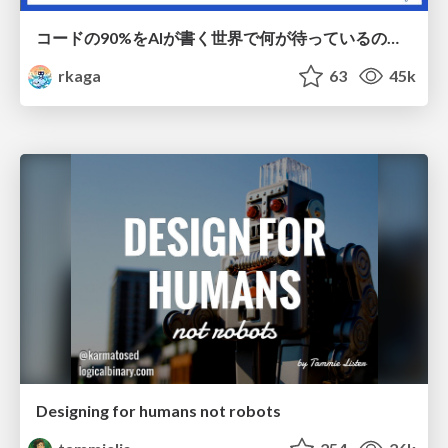
コードの90%をAIが書く世界で何が待っているのか / What awaits us in a world where 90% of the code is written by AI
rkaga
63
45k
Designing for humans not robots