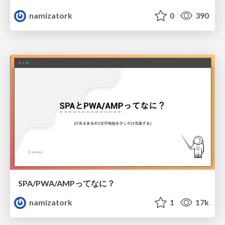
namizatork
0
390
SPA/PWA/AMPってなに？
namizatork
1
17k