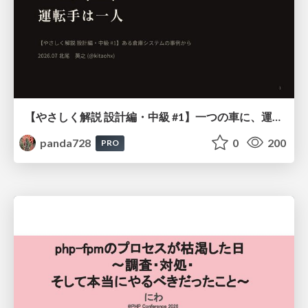
【やさしく解説 設計編・中級 #1】一つの車に、運転手は一人 ～ある倉庫システムの事例から～
panda728
0
200
PRO