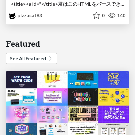
<title><a id="</title>君はこのHTMLをパースできるか"></a></title> #雑LT_study
pizzacat83
0
140
Featured
See All Featured