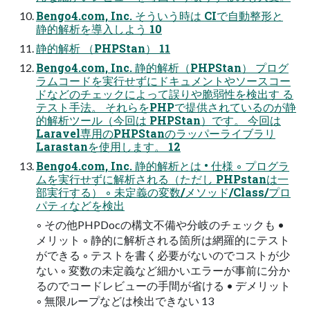
Bengo4.com, Inc. そういう時は CIで自動整形と
静的解析を導入しよう 10
静的解析 （PHPStan） 11
Bengo4.com, Inc. 静的解析（PHPStan） プログ
ラムコードを実行せずにドキュメントやソースコー
ドなどのチェックによって誤りや脆弱性を検出す る
テスト手法。 それらをPHPで提供されているのが静
的解析ツール（今回は PHPStan）です。 今回は
Laravel専用のPHPStanのラッパーライブラリ
Larastanを使用します。 12
Bengo4.com, Inc. 静的解析とは • 仕様 ◦ プログラ
ムを実行せずに解析される（ただし PHPstanは一
部実行する） ◦ 未定義の変数/メソッド/Class/プロ
パティなどを検出
◦ その他PHPDocの構文不備や分岐のチェックも •
メリット ◦ 静的に解析される箇所は網羅的にテスト
ができる ◦ テストを書く必要がないのでコストが少
ない ◦ 変数の未定義など細かいエラーが事前に分か
るのでコードレビューの手間が省ける • デメリット
◦ 無限ループなどは検出できない 13