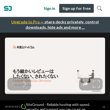
Sign in
Sign up for free
Upgrade to Pro
— share decks privately, control
downloads, hide ads and more …
SiteGround - Reliable hosting with speed,
·
→
SPONSORED
security, and support you can count on.