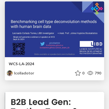
WCS-LA-2024
lcolladotor
0
790