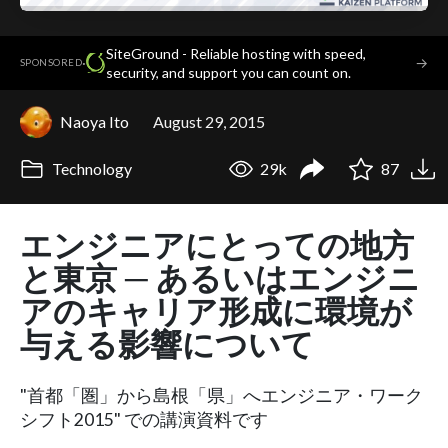
SiteGround - Reliable hosting with speed,
·
→
SPONSORED
security, and support you can count on.
Naoya Ito
August 29, 2015
Technology
29k
87
エンジニアにとっての地方
と東京 ─ あるいはエンジニ
アのキャリア形成に環境が
与える影響について
"首都「圏」から島根「県」へエンジニア・ワーク
シフト2015" での講演資料です