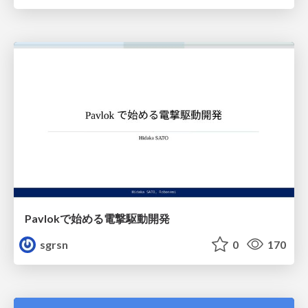
Pavlokで始める電撃駆動開発
sgrsn
0
170