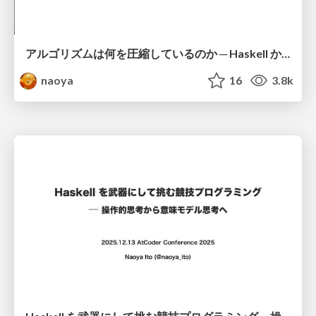
アルゴリズムは何を圧縮しているのか ─ Haskell から育った「圧縮代数」というメンタルモデル
naoya
16
3.8k