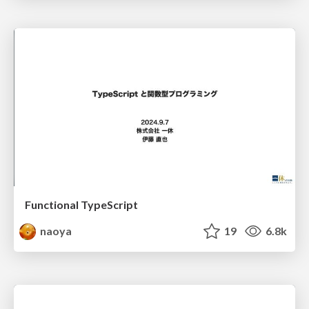
Functional TypeScript
naoya
19
6.8k