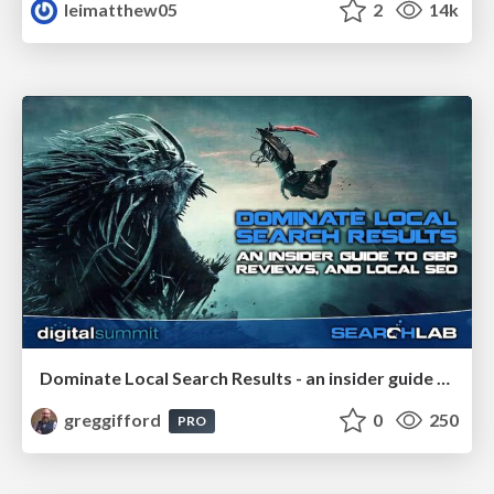
leimatthew05
2
14k
Dominate Local Search Results - an insider guide to GBP, reviews, and Local SEO
greggifford
0
250
PRO