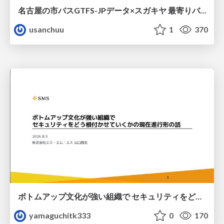
名古屋の市バスGTFS-JPデータ×スガキヤ 最寄りバス停検索をAmazon ElastiCache Serverless for Valkeyで最適化する
usanchuu
1
370
ボトムアップ文化が強い組織で セキュリティをどう根付かせていくかの現在進行形の話 / Making Security Stick in a Bottom-Up Organization
yamaguchitk333
0
170