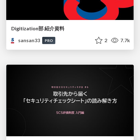
Digitization部 紹介資料
sansan33
2
7.7k
PRO