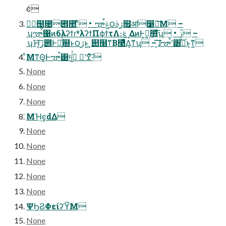
݁ͼ
݄຤೔౎಺ʹͯ • ౡࠜݝ౦ژࣄ຿ॴ෱ా͞Μ –
ʮౡࠜ΁ͷ6λʔϯɾ*λʔϯΠϕϯτΛ։࠵ ͢ΔͷͰ͕͢Կ͔஻͍ͬͯͩ͘͞ʯ • ࢲ –
ʮΉ͔͠ژ౎Ͱಇ͍ͯͨ͠஍ํͱ౦ژͱ͍͏ ͓୊໨ͳΒ࿩ͤΔ͔ͳʯ – ͔͠͠ɺౡࠜʹ͸ߦͬͨ͜ͱ͕ͳ͍
ͦΜͳΘ͚Ͱౡࠜ͸দߐʹ ߦ͖ͬͯ·ͨ͠
None
None
None
͑ΜΉ͢ͼdΔ
None
None
None
None
None
ΨϦϨΦείʔϓ͞Μ
None