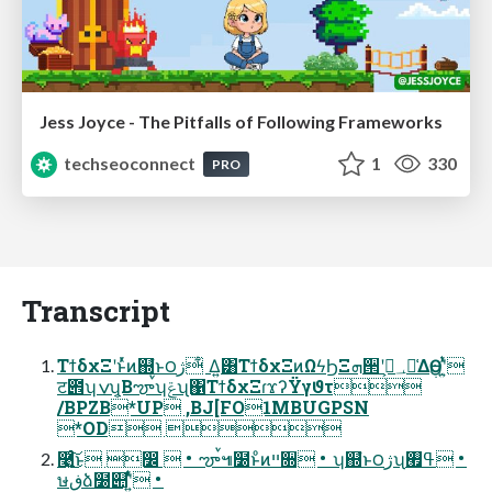
Jess Joyce - The Pitfalls of Following Frameworks
techseoconnect
1
330
PRO
Transcript
ΤϯδχΞʹͱͬͯͷ஍ํͱ౦ژ ͋Δ͍͸ΤϯδχΞͷΩϟϦΞܗ੒ʹ؀ڥ͕༩͑ΔӨڹʹ͍ͭͯ
ट౎ʮݍʯ͔Βౡࠜʮݝʯ΁ΤϯδχΞɾϫʔΫγϑτ
/BPZB*UP ,BJ[FO1MBUGPSN
*OD 
࿩͍ͨ͜͠ͱ ෼  • ౡࠜ๚໰ͱͦͷײ૝ • ʮ஍ํͱ౦ژʯߟ࡯ •
ษڧձ໰୊ʹ͍ͭͯ •