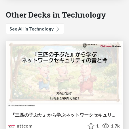
Other Decks in Technology
See All in Technology
『三匹の子ぶた』から学ぶネットワークセキュリティの昔と今 / Network Security: Then and Now Through the Lens of The Three Little Pigs
nttcom
1
1.7k