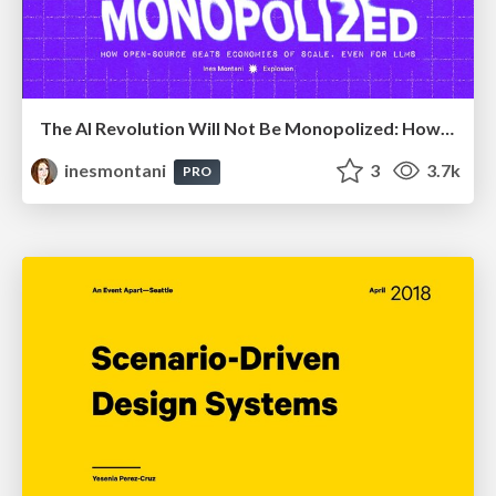
The AI Revolution Will Not Be Monopolized: How open-source beats economies of scale, even for LLMs
inesmontani
3
3.7k
PRO