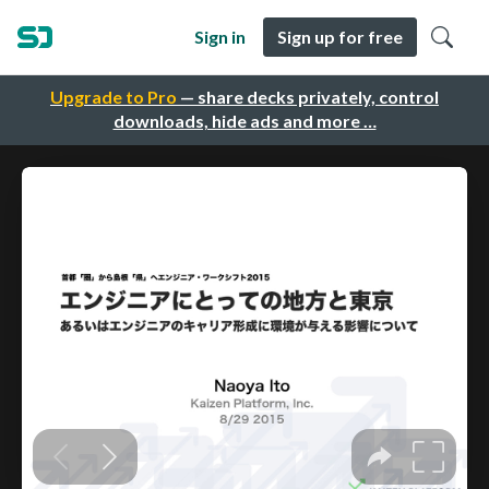
Sign in
Sign up for free
Upgrade to Pro
— share decks privately, control
downloads, hide ads and more …