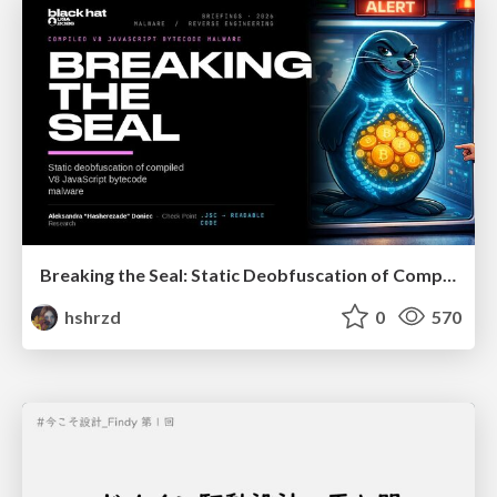
Breaking the Seal: Static Deobfuscation of Compiled V8 JavaScript Bytecode Malware
hshrzd
0
570