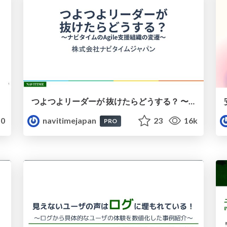
つよつよリーダーが 抜けたらどうする？ 〜ナビタイムのAgile⽀援組織の変遷〜
0
navitimejapan
23
16k
PRO