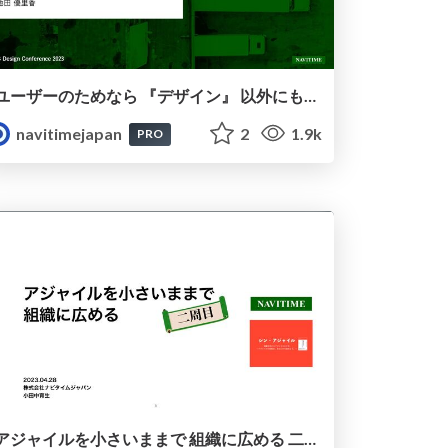
ユーザーのためなら 『デザイン』 以外にも手を伸ばせる
navitimejapan
2
1.9k
PRO
アジャイルを小さいままで 組織に広める 二周目 / Agile Transformation in NAVITIME JAPAN iteration 2