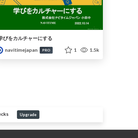
学びをカルチャーにする
navitimejapan
1
1.5k
PRO
ecks
Upgrade