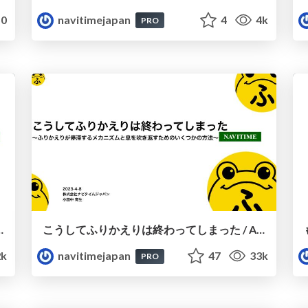
0
navitimejapan
4
4k
PRO
まで〜 / DevOps Transformation in NAVITIME JAPAN
こうしてふりかえりは終わってしまった / A Demise of a retrospective
2k
navitimejapan
47
33k
PRO