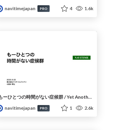
navitimejapan
4
1.6k
PRO
もーひとつの時間がない症候群 / Yet Another SOT Syndrome
navitimejapan
1
2.6k
PRO