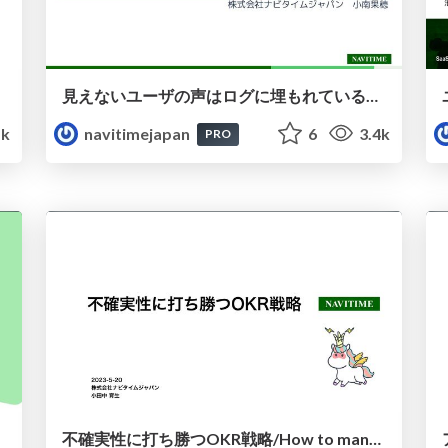
見えないユーザの声はログに埋もれている！ ～ログから具体的なユーザの体験を数値化した事例紹介～
1k
navitimejapan
6
3.4k
PRO
不確実性に打ち勝つOKR戦略/How to manage uncertainty with OKR strategy