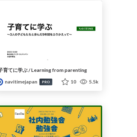
子育てに学ぶ / Learning from parenting
navitimejapan
10
5.5k
PRO