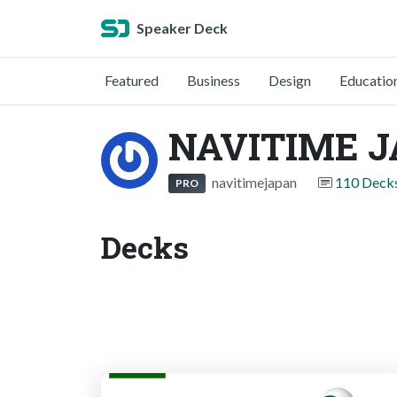
Speaker Deck
Featured
Business
Design
Educatio
NAVITIME 
navitimejapan
110 Deck
PRO
Decks