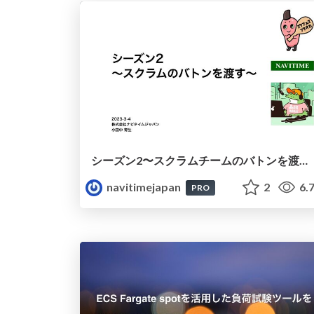
シーズン2〜スクラムチームのバトンを渡す〜 / Season 2 -pass the button of a scrum team-
navitimejapan
2
6.
PRO