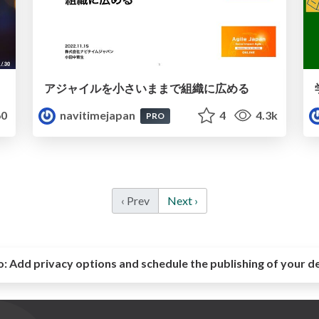
アジャイルを小さいままで組織に広める
0
navitimejapan
4
4.3k
PRO
‹ Prev
Next ›
o:
Add privacy options and schedule the publishing of your d