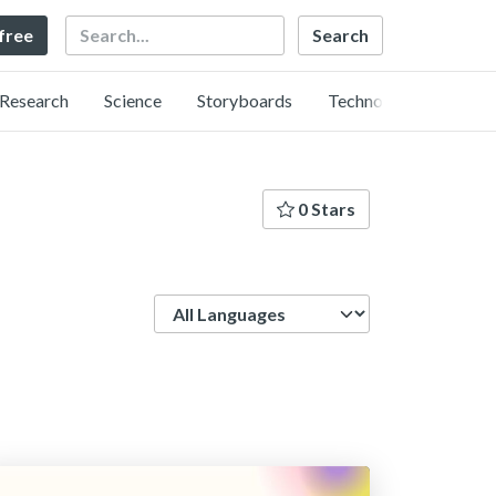
Search
 free
Research
Science
Storyboards
Technology
0 Stars
Language