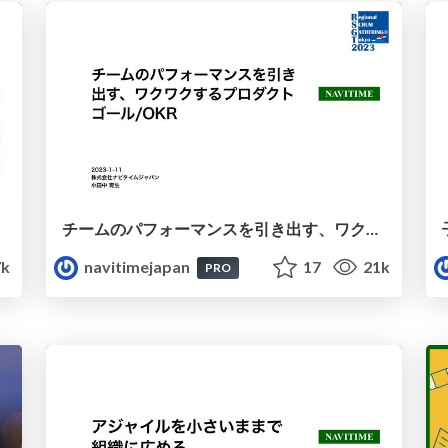
チームのパフォーマンスを引き出す、ワクワクするプロダクトゴール、OKR / Waku-waku Product Goal and OKR
7k
navitimejapan
17
21k
PRO