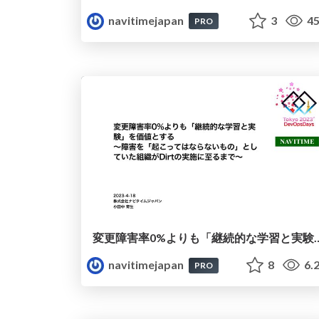
navitimejapan
3
45
PRO
変更障害率0%よりも「継続的な学習と実験」を価値とする 〜障害を「起こってはならないもの」としていた組織がDirtの実施に至る
navitimejapan
8
6.
PRO