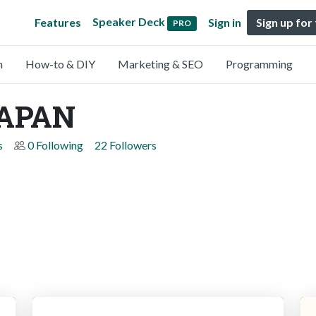
Speaker Deck
Features
Sign in
Sign up for
PRO
n
How-to & DIY
Marketing & SEO
Programming
JAPAN
s
0 Following
22 Followers