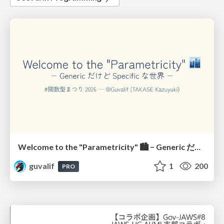
Welcome to the "Parametricity" 🏙️ − Generic だけど Specific な世界 −
guvalif
1
200
PRO