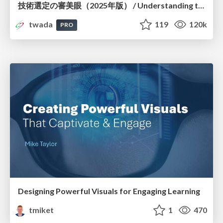
技術選定の審美眼（2025年版） / Understanding the Spiral of Technologies 2025 edition
twada
119
120k
PRO
Designing Powerful Visuals for Engaging Learning
tmiket
1
470