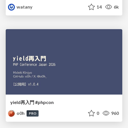
watany
14
6k
yield再入門 #phpcon
o0h
0
960
PRO