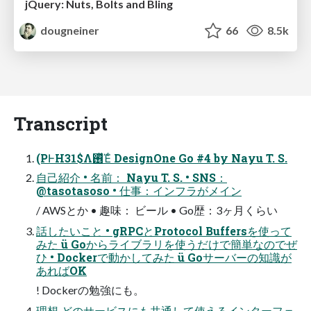
jQuery: Nuts, Bolts and Bling
dougneiner
66
8.5k
Transcript
(PͰH31$Λ࢖ͬͯΈͨ DesignOne Go #4 by Nayu T. S.
自己紹介 • 名前： Nayu T. S. • SNS：
@tasotasoso • 仕事：インフラがメイン
/ AWSとか • 趣味： ビール • Go歴：3ヶ月くらい
話したいこと • gRPCとProtocol Buffersを使って
みた ü Goからライブラリを使うだけで簡単なのでぜ
ひ • Dockerで動かしてみた ü Goサーバーの知識が
あればOK
! Dockerの勉強にも。
理想 どのサービスにも共通して使えるインターフェ