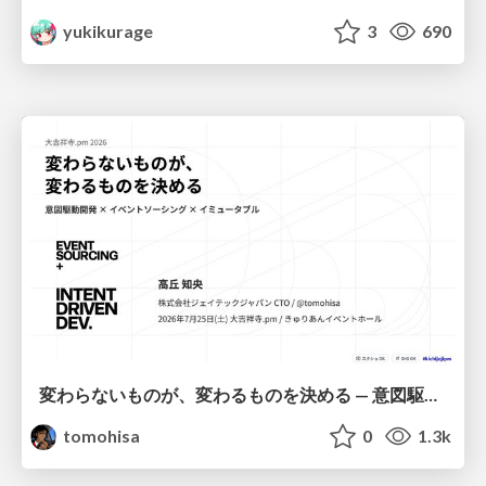
yukikurage
3
690
変わらないものが、変わるものを決める — 意図駆動開発 × イベントソーシング × イミュータブル | What Doesn't Change Decides What Can — IDD × Event Sourcing × Immutability
tomohisa
0
1.3k