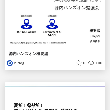
源内ハンズオン概要編
hideg
0
100