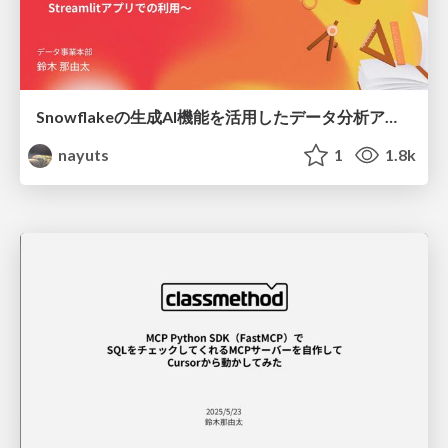
Snowflakeの生成AI機能を活用したデータ分析アプリの作成 〜Cortex AnalystとCortex Searchの活用とStreamlitアプリでの利用〜
nayuts
1
1.8k