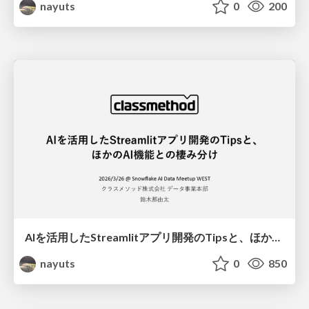
nayuts
0
200
AIを活用したStreamlitアプリ開発のTipsと、ほかのAI機能との棲み分け
nayuts
0
850