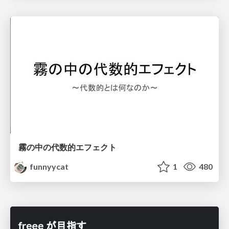
霧の中の代数的エフェクト
funnyycat
1
480