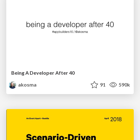
Being A Developer After 40
akosma
91
590k