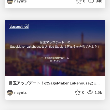
nayuts
0
840
目玉アップデート！のSageMaker LakehouseとUnified Studioは何たるかを見てみよう！
nayuts
0
1.5k