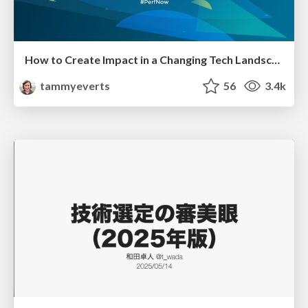
How to Create Impact in a Changing Tech Landscape [PerfNow 2023]
tammyeverts
56
3.4k