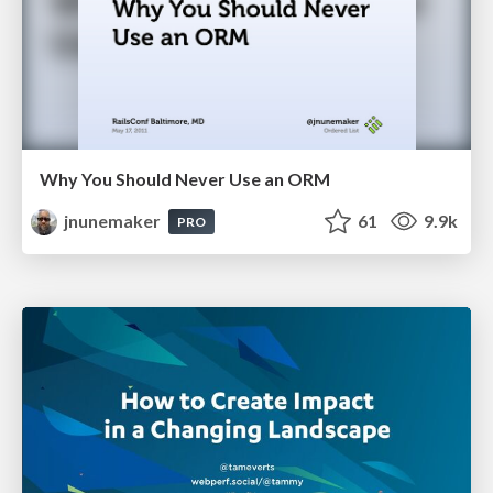
Why You Should Never Use an ORM
jnunemaker
61
9.9k
PRO