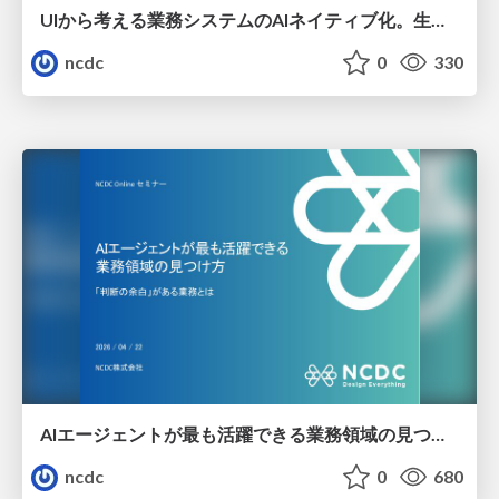
UIから考える業務システムのAIネイティブ化。生成AI導入を最適化するためのUX/UI設計とは？
ncdc
0
330
AIエージェントが最も活躍できる業務領域の見つけ方：「判断の余白」がある業務とは
ncdc
0
680