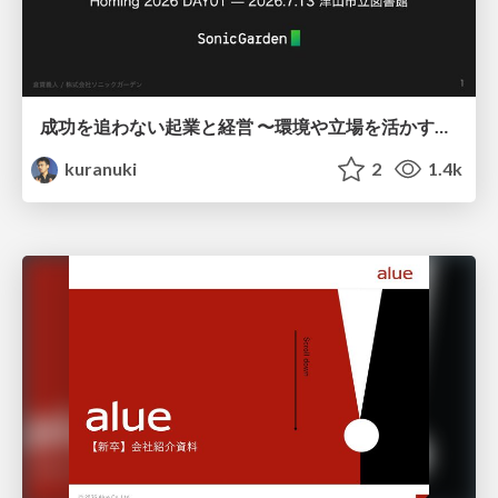
成功を追わない起業と経営 〜環境や立場を活かす戦略（Homing 2026）
kuranuki
2
1.4k