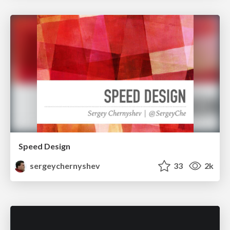
Speed Design
sergeychernyshev
33
2k