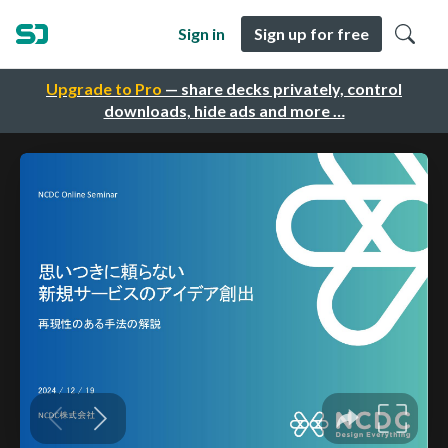
Sign in
Sign up for free
Upgrade to Pro
— share decks privately, control
downloads, hide ads and more …