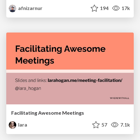
afnizarnur
194
17k
Facilitating Awesome Meetings
lara
57
7.1k