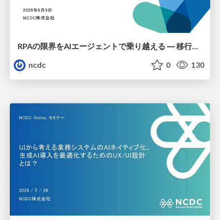
RPAの限界をAIエージェントで乗り越える ― 移行戦略と失敗しない導入ポイント
ncdc
0
130