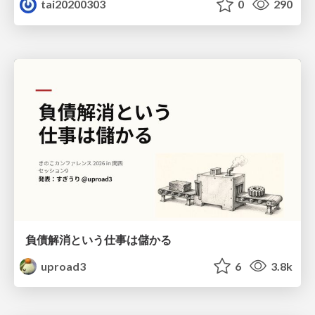
tai20200303
0
290
負債解消という仕事は儲かる
uproad3
6
3.8k