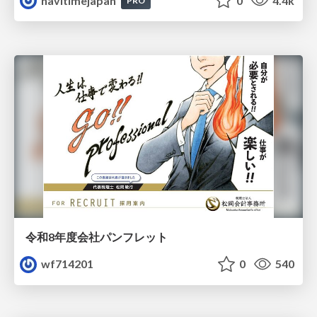
navitimejapan
0
4.4k
PRO
令和8年度会社パンフレット
wf714201
0
540