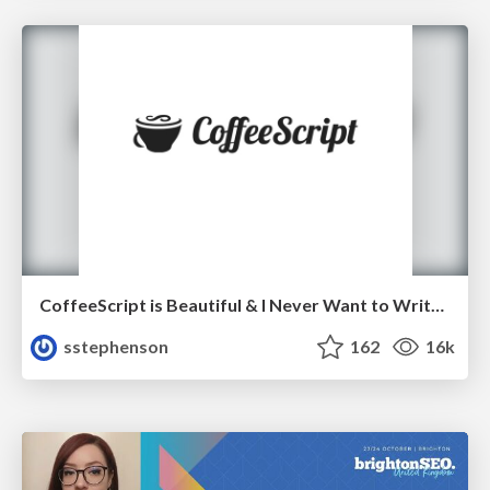
CoffeeScript is Beautiful & I Never Want to Write Plain JavaScript Again
sstephenson
162
16k