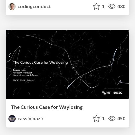
codingconduct
1
430
The Curious Case for Waylosing
cassininazir
1
450