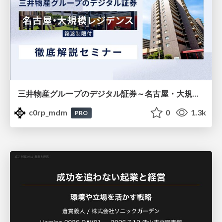
三井物産グループのデジタル証券～名古屋・大規模レジデンス～徹底解説セミナー
c0rp_mdm
0
1.3k
PRO