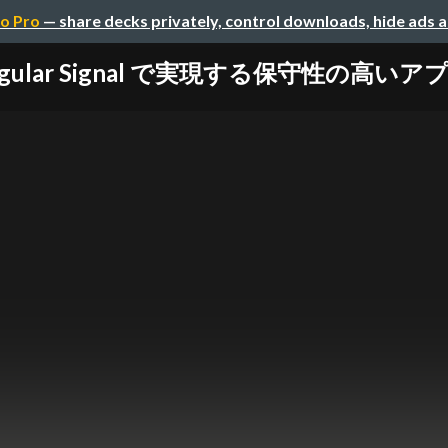
o Pro
— share decks privately, control downloads, hide ads 
とAngular Signal で実現する保守性の高い