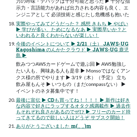
力の吟味・デバッグは十分可能と思った ► 十分な指
示力・言語能力があれば出力される内容も良く、エ
ンジニアとして 必須技術と感じたし危機感も抱いた
実際やってみてどうだった？ 感想 きもち ► やばい
► 学びが多い、ためになるなあ ► 実際早いか？と
いわれると良くわからないが楽しい！
今後のイベントについて ► 2/21（土） JAWS-UG
Kagoshima のんかたクラウド ► JAWS-UG 鹿児
島 ►
飲みつつAWSカードゲームで遊ぶ回 ► AWS勉強し
たい人も、興味ある人も是非 ► Monsoではなくアン
クス様の所でやります ► 3/19（木）（予定） 立ち
飲み屋もんそ ► いつもの（まだconnpassない） ►
イベントのネタ募集中です！
最後に宣伝 ► CDも買ってね！！！！ ► 新作は好き
な内容で好きにラップするオタク感満載作 ► 過去作
もそれぞれ良さがあるのでぜひ ► フリーのカード持
ってきてるので欲しい人はどうぞ サブスク開始！
ありがとうございました m(_ _)m