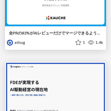
全PRの83%がAIレビューだけでマージできるようになった開発組織はその後どうなったか
athug
1
1.4k