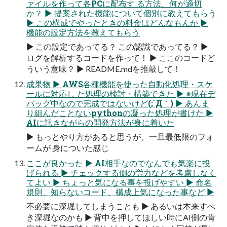
ァイルを作って各PCに配布す る方法、何が適切
か？ ► 提案された機能について個別に教えてもらう
► この構成でやったときの料金はどんなもんか ►
機能の設定方法を教えてもらう
► この設定であってる？ この認識であってる？ ►
ログを解析するコードを作って！ ► ここのコードど
ういう意味？ ► README.mdを推敲して！
成果物 ► AWS各種機能を使った自動化処理・スケ
ールに対応し た処理の検討・構築できた ► ※現在デ
バッグ中なので完成ではないけど(;´Д｀) ► あんま
り組んだことないpythonの凝った処理が書けた ►
AIに訊きながらの開発方法が身に着いた
► もっとやり方があると思うが、一旦最低限のフォ
ームが 身についた感じ
ここが良かった ► AI相手なのでなんでも気楽に投
げられる ► チェックする側の労力などを考慮しなく
てよい ► ちょっと気になる事を投げやすい ► 命名
規則、知らないコード、構成上気になった事など ►
不必要に深堀してしまうことも ► あるいは本来すべ
き深堀なのかも ► 背中を押してほしい時にAI側の肯