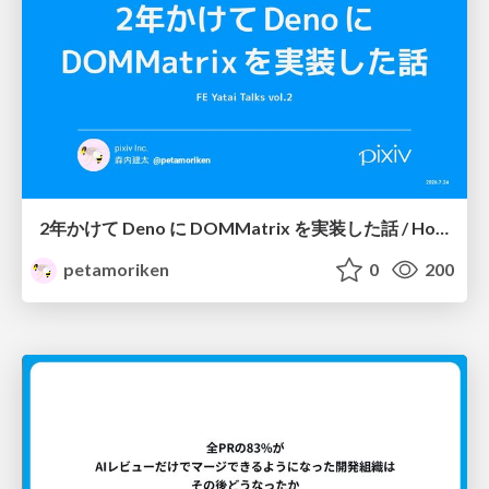
2年かけて Deno に DOMMatrix を実装した話 / How I implemented DOMMatrix in Deno over two years
petamoriken
0
200