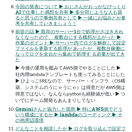
今回の発表について ► おじさんがおっかなびっくり
AIで仕事した感想を共有 ► 多分同じような人も居
ると思うので事例共有として ► 一緒にお悩みとか参
考を共有していきましょう！
前提の話 ► 既存のサーバー1台で処理がさばききれ
なくなったので、 複数台にする構想が上がった ►
作業のポイント ► サーバー内でログを解析して設定
ファイルを更新する処理が あったが、複数台稼働に
なってログを全台から集めて処理す る必要が出てき
た
► 今後の運用を鑑みてAWS側でやることにした ►
社内用lambdaテンプレートも使ってみることにした
► ひよっこSREなので、サーバー・インフラ （OS構
築、システムのうにゃうにゃ）は得意だが AWS側は
得意ではない。なんならpythonも経験値が低い ► つ
いでにチーム開発もあんまりしてない
Geminiさんと協力した箇所 ► 特にAWS側でどう
いう構成にするか ► lambdaのコーディング ► そ
の他周辺環境
どんなことを相談したか ► ログを取り込んで設定フ