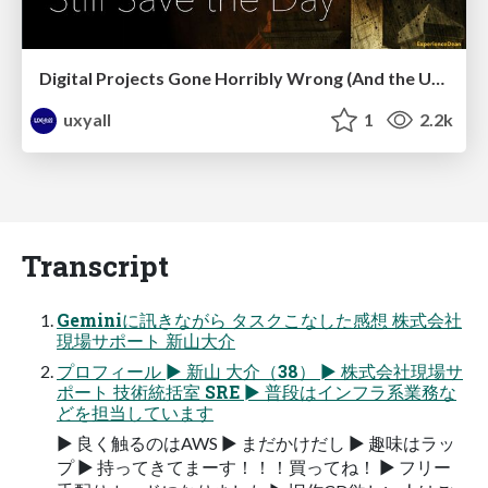
Digital Projects Gone Horribly Wrong (And the UX Pros Who Still Save the Day) - Dean Schuster
uxyall
1
2.2k
Transcript
Geminiに訊きながら タスクこなした感想 株式会社
現場サポート 新山大介
プロフィール ► 新山 大介（38） ► 株式会社現場サ
ポート 技術統括室 SRE ► 普段はインフラ系業務な
どを担当しています
► 良く触るのはAWS ► まだかけだし ► 趣味はラッ
プ ► 持ってきてまーす！！！買ってね！ ► フリー