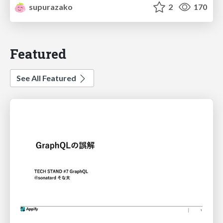
supurazako
2
170
Featured
See All Featured