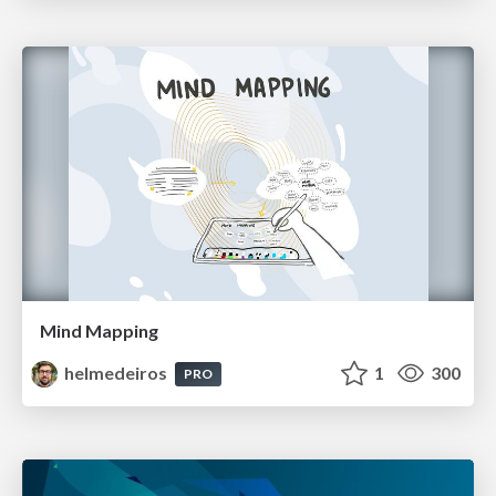
Mind Mapping
helmedeiros
1
300
PRO