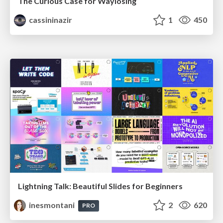
The Curious Case for Waylosing
cassininazir
1
450
Lightning Talk: Beautiful Slides for Beginners
inesmontani
2
620
PRO