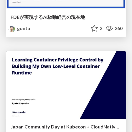
FDEが実現するAI駆動経営の現在地
gonta
2
260
Japan Community Day at Kubecon + CloudNativeCon Japan 2026: Learning Container Privilege Control by Building My Own Low-Level Container Runtime