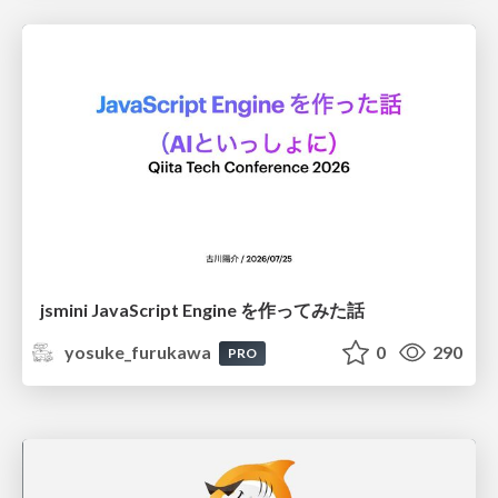
jsmini JavaScript Engine を作ってみた話
yosuke_furukawa
0
290
PRO