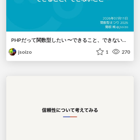
PHPだって関数型したい 〜できること、できないこと〜 / fp-in-php
jsoizo
1
270