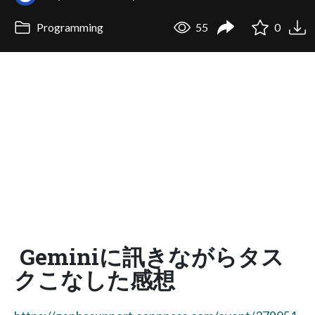
Programming
55
0
Geminiに訊きながらタス
クこなした感想