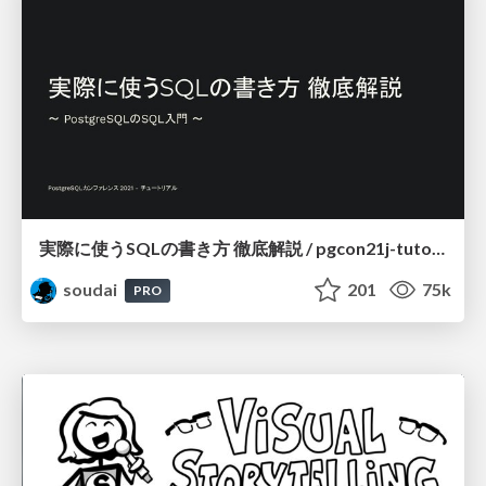
実際に使うSQLの書き方 徹底解説 / pgcon21j-tutorial
soudai
201
75k
PRO