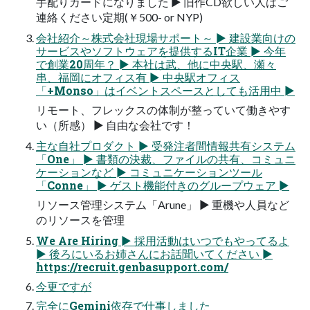
手配りカードになりました ► 旧作CD欲しい人はご
連絡ください定期(￥500- or NYP)
会社紹介～株式会社現場サポート～ ► 建設業向けの
サービスやソフトウェアを提供するIT企業 ► 今年
で創業20周年？ ► 本社は武、他に中央駅、瀬々
串、福岡にオフィス有 ► 中央駅オフィス
「+Monso」はイベントスペースとしても活用中 ►
リモート、フレックスの体制が整っていて働きやす
い（所感） ► 自由な会社です！
主な自社プロダクト ► 受発注者間情報共有システム
「One」 ► 書類の決裁、ファイルの共有、コミュニ
ケーションなど ► コミュニケーションツール
「Conne」 ► ゲスト機能付きのグループウェア ►
リソース管理システム「Arune」 ► 重機や人員など
のリソースを管理
We Are Hiring ► 採用活動はいつでもやってるよ
► 後ろにいるお姉さんにお話聞いてください ►
https://recruit.genbasupport.com/
今更ですが
完全にGemini依存で仕事しました