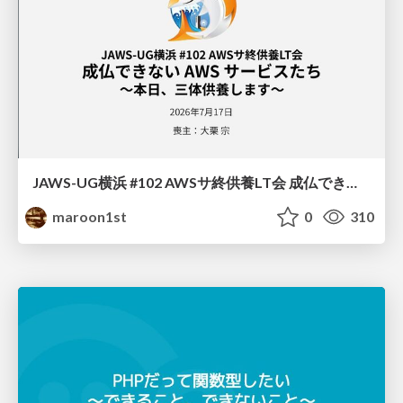
JAWS-UG横浜 #102 AWSサ終供養LT会 成仏できない AWS サービスたち 〜本日、三体供養します〜
maroon1st
0
310