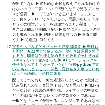
が出てこない ► 絶対的な正解を教えてくれるわけで
はないので、回答について懐疑的な目で見るプロ セ
スが必要。 ► 「〇〇がいいと思います！」に対し
て、何をフォローできているか、問題があり そうか
どうかの検討とラリーを追加することが望ましく、
そこは人間より手間が 多い ► 端的に言えば以下の能
力を求められる ► 興味・疑問を持つ力 ► 素直に聞
く力 ► 問題点に気付く力
実際やってみてどうだった？ 感想 開発面 ► 壁打ち
と開発、AIは両方で使えるが、壁打ちは課題を整理
する力、開発は仕 様を決める力が必要でそれぞれ別
スキルという印象があった ► AIにコーディングを
任せるなんて！ と思っていたが、実際pythonで書
いて もらったところ、関数・変数名さえ整っていれ
ば元々言語側が可読性に気を
配ってくれており、何の処理をしているかは意外と
読み取れたので、言語側 も凄いなと思った ► 低レイ
ヤーな部分（言語の基本仕様、ライブラリの中身な
ど）の確認が不要 なレベルのプロダクトであれば、
一般的な「コードが読める」エンジニアで あれば出