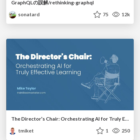
GraphQLの誤解/rethinking-graphql
sonatard
75
12k
The Director’s Chair: Orchestrating AI for Truly Effective Learning
tmiket
1
250