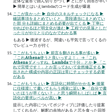
定体な返答で踏ん切り がつく ► とにかく回答が早い
► 簡単とはいえlambdaのコード生成が爆速
ここが良かった ► 自分のスキルチェックになる ►
確認事項をまとめていくと、普段適当にまとめてい
た部 分も詳細にまとめる必要が出てくる ► 丁寧に
やればやるほど明文化が進む ► 工程での見落としだ
ったりがやりとりのなかでわかる事
もある ► 後述するが、間違いも平気で言ってくるの
でレビュー力 が付く
ここがもうちょい ► 前言を翻される事が多い ►
「これAthena使うと良いっすよ！」 →「これ
Athenaダメっすね。Lambdaで十分」とか ► 「こ
れで完璧です！」とか言っておいて全然修正する ►
出された構成や内容の正誤は常にチェックする必要
がある
ここがもうちょい ► 言語化に時間がかかる ► 後輩
に仕様渡して書いてもらう感覚に近い ► 「自分で書
いたほうが早くない？」と思う瞬間もしばしば ► 言
語化の要求レベルが高い ►
提示した内容についてポジティブに評価したり提案
してくれるが、解釈の余地がある と芯を食った回答