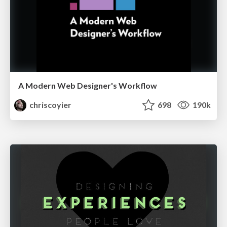
A Modern Web Designer's Workflow
chriscoyier
698
190k