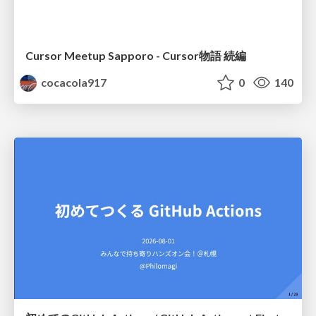
Cursor Meetup Sapporo - Cursor物語 続編
cocacola917
0
140