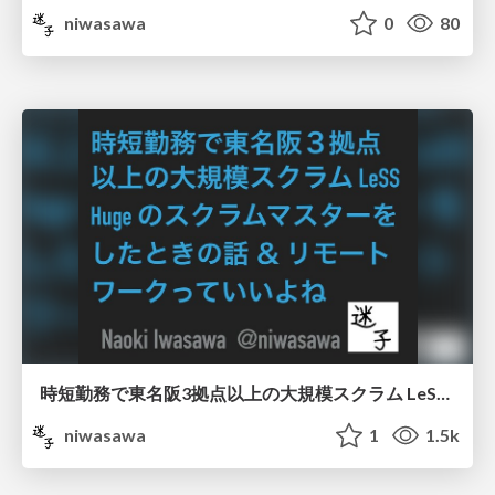
niwasawa
0
80
時短勤務で東名阪3拠点以上の大規模スクラム LeSS Huge のスクラムマスターをしたときの話 & リモートワークっていいよね
niwasawa
1
1.5k