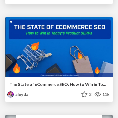
The State of eCommerce SEO: How to Win in Today's Products SERPs - #SEOweek
aleyda
2
11k