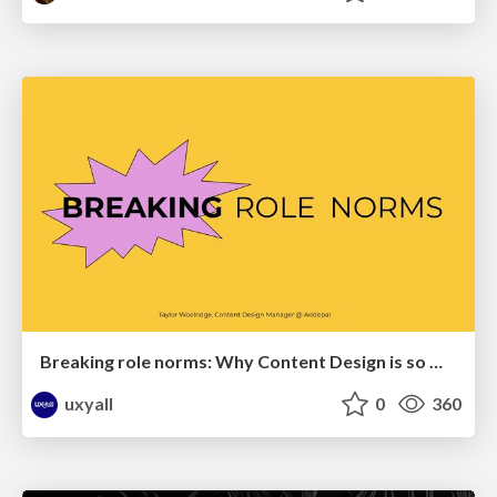
Breaking role norms: Why Content Design is so much more than writing copy - Taylor Woolridge
uxyall
0
360