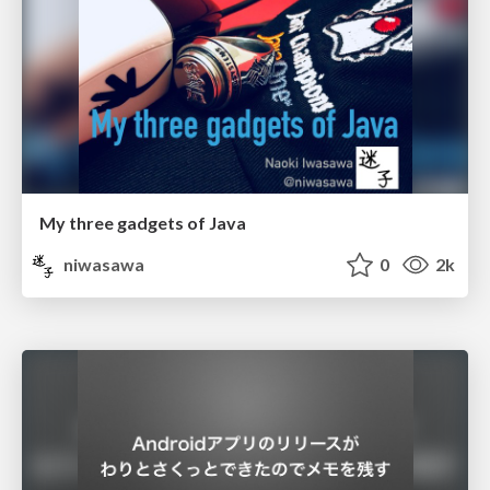
My three gadgets of Java
niwasawa
0
2k