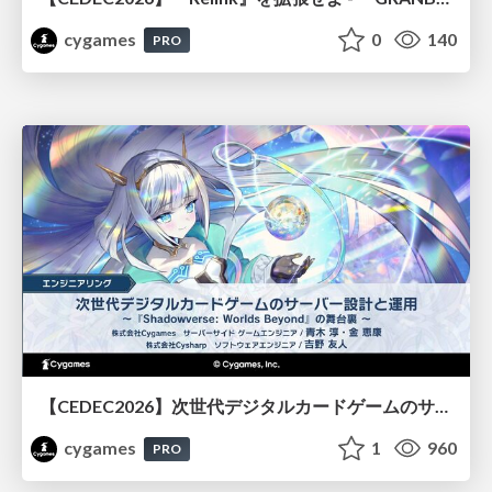
cygames
0
140
PRO
【CEDEC2026】次世代デジタルカードゲームのサーバー設計と運用 〜『Shadowverse: Worlds Beyond』の舞台裏～
cygames
1
960
PRO