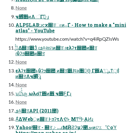
None
ҹ࡮ͨ͠΋ͷΛ ંΓࢴ͠·͢ɻ
ALPSLAB:ɹϛχ஍ਤாͷ࡞Γํ - How to make a "mini
atlas" - YouTube
https://www.youtube.com/watch?v=q4iRpQZIsWs
ࡌ͍ͤͯΔ஍ਤ͸3ͭ ɾܦ࿏શମͷ஍ਤ ɾελʔτ஍఺ͷ஍ਤ
ɾΰʔϧ஍఺ͷ஍ਤ
None
ελʔτ஍఺ͱΰʔϧ஍఺ ͷ஍ਤ͸ɺपล৘ใ͕Θ͔ Γ΍͍͢Α͏ʹৄࡉͳॖई
ͷ஍ਤΛҹ࡮͍ͯ͠·͢ɻ
None
ʮ๖͑ͪͣʯͱ͍ ͏ωλతͳ΋ͷ΋ ҹ࡮Ͱ͖ͨΓɻ
None
ܦ࿏஍ਤAPI (2011೥)
Α͋͘ΔWeb্ͷ஍ਤ ͰϧʔτΛҾ͘ͱ͜ Μͳײ͡Ͱ͢ΑͶɻ
Yahoo!஍ਤ - ஍ਤݕࡧɾӍӢϨʔμʔ౥ࡌͷଟػೳϚοϓ
https://map.yahoo.co.jp/