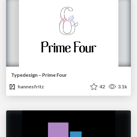
Typedesign – Prime Four
hannesfritz
42
3.1k