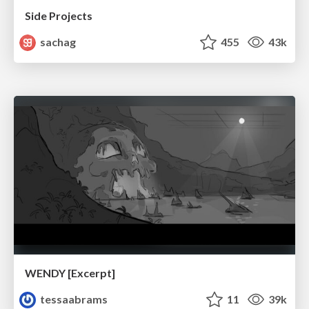
Side Projects
sachag
455
43k
WENDY [Excerpt]
tessaabrams
11
39k