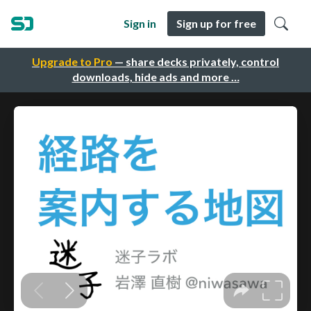
Sign in
Sign up for free
Upgrade to Pro
— share decks privately, control
downloads, hide ads and more …