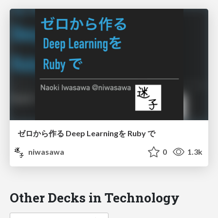
ゼロから作る Deep Learningを Ruby で
niwasawa
0
1.3k
Other Decks in Technology