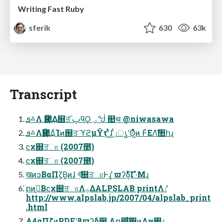
Writing Fast Ruby
sferik
630
63k
Transcript
ܦ࿏Λ Ҋ಺͢Δ஍ਤ ໎ࢠϥϘ ؠᖒ ௚थ @niwasawa
ܦ࿏ΛҊ಺͢ΔͨΊͷ஍ਤ ϓϩμΫτʹ͍ͭͯɺ͍͘ ͔ͭ։ൃʹؔΘ͖ͬͯͨͷ ͰͦΕΛ͝঺հɻ
ϛχ஍ਤா (2007೥)
ϛχ஍ਤா (2007೥)
खͷͻΒαΠζ͙Β͍ͷɺ খ͍͞஍ਤாͰ͢ɻ ̔ϖʔδ͔͋͠Γ·ͤΜɻ
̍ຕͷࢴ͔Βϛχ஍ਤாΛ࡞ΔALPSLAB printΛެ։
http://www.alpslab.jp/2007/04/alpslab_print
.html
A4αΠζͷPDFʹ8ϖʔδ෼ Λ໘෇͚ͨ͠΋ͷΛҹ࡮ɻ