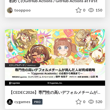
初めてのGitHub Actions / GitHub Actions at First
tooppoo
0
150
【CEDEC2026】専門性の高いデフォルメチームが挑んだ人材育成戦略 〜Cygames Academiaの企画から実施まで〜
cygames
0
520
PRO