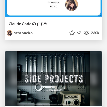
Claude Code のすすめ
schroneko
67
230k