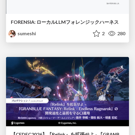
FORENSIA: ローカルLLMフォレンジックハーネス
sumeshi
2
280
【CEDEC2026】『Relink』を拡張せよ - 『GRANBLUE FANTASY: Relink - Endless Ragnarok』の開発速度と品質を守るCI運用