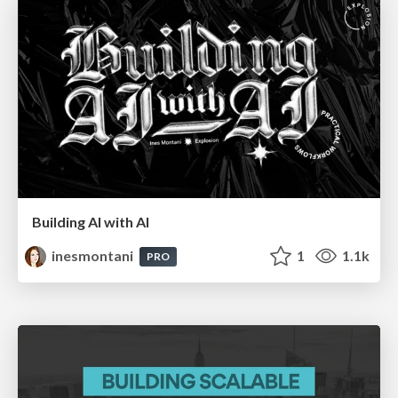
Building AI with AI
inesmontani
1
1.1k
PRO