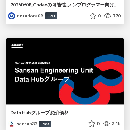
20260608_Codexの可能性_ノンプログラマー向け_大城追記
doradora09
0
770
PRO
Data Hubグループ 紹介資料
sansan33
0
3.1k
PRO