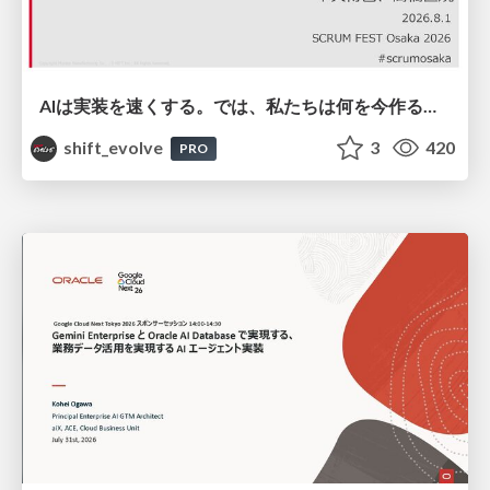
AIは実装を速くする。では、私たちは何を今作るべきか？－立場を越えてリリースに向き合ったチーム開発の実践 / 20260801 Hiromi Nakaya and Naoki Takahashi
shift_evolve
3
420
PRO