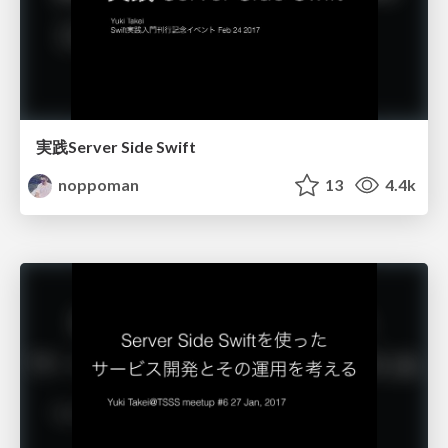
実践Server Side Swift
noppoman
13
4.4k