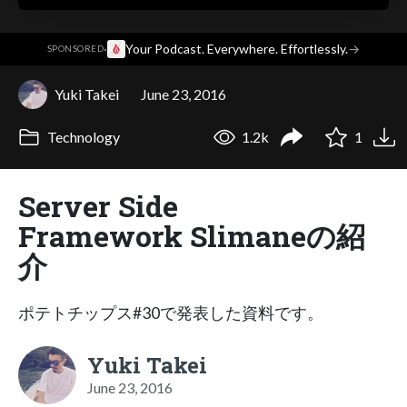
·
Your Podcast. Everywhere. Effortlessly.
→
SPONSORED
Yuki Takei
June 23, 2016
Technology
1.2k
1
Server Side
Framework Slimaneの紹
介
ポテトチップス#30で発表した資料です。
Yuki Takei
June 23, 2016