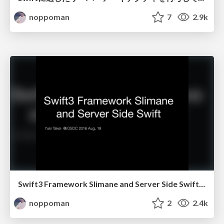
noppoman
7
2.9k
Swift3 Framework Slimane and Server Side Swift (ja)
noppoman
2
2.4k