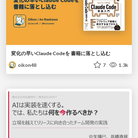
変化の早いClaude Codeを 書籍に落とし込む
oikon48
7
1.3k