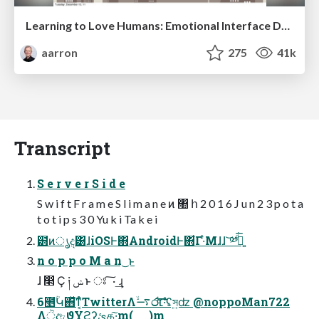
Learning to Love Humans: Emotional Interface Design
aarron
275
41k
Transcript
S e r v e r S i d e
S w i f t F r a m e S l i m a n e ͷ ঺ հ 2 0 1 6 J u n 2 3 p o t a
t o t i p s 3 0 Yu k i Ta k e i
๻ͷൃද͸ɺiOSͰ΋AndroidͰ΋͋Γ·ͤΜɺɺ ͝༰͍ࣻͩ͘͞
n o p p o M a n ͜ ͱ
ɺ ෢ Ҫ ༏ ݾ ͱ ਃ ͠ · ͢ɻ
6೥ؒԿ΋ͯ͠ͳ͔ͬͨTwitterΛ࠷ۙ෮׆ͤ͞·ͨ͠ʢস͍ʣ @noppoMan722
ΛੋඇϑΥϩʔ͓ئ͍க͠·͢m(_ _)m