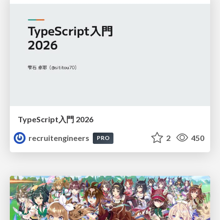
TypeScript入門 2026
recruitengineers
2
450
PRO