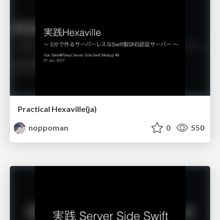
Practical Hexaville(ja)
noppoman
0
550