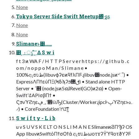
None
Tokyo Server Side Swift Meetup΍ͬͯ·͢ʂʂ
None
None
Slimaneͱ͸……
๻ ͕ ։ ൃ ͯ͠ ͍ Δ S w i
f t 3 ͷ WA F / H T T P S e r v e r h t t p s : / / g i t h u b . c
o m / n o p p o M a n / S l i m a n e •
100%ඇಉظ(libuvϕʔεͷϥϯλΠϜɻlibuv͸node.jsͷ৺ଁ) •
ExpressΛΠϯεύΠΞ(Ϟδϡʔϧࢦ޲) • Stand alone HTTP
Server • ߴ଎ (node.jsͷ5ഒɺRevel(GO)ͷ2ഒ) • Open-
SwiftʹଌͬͨAPIσβΠϯ •
Ϛϧνϓϩηε؀ڥʹ΋ରԠ(Cluster/WorkerɻipcͰࢠϓϩηεͱ௨
৴) • CoreFoundationʹґଘ͠ͳ͍
S w i f t y - L i b
u v S U V S K E LT O N S L I M A N E SlimaneͷϨΠϠʔ OS
App libuvͷSwiftόΠϯσΟϯά ඇಉظωοτϫʔΫϓϥοτϑΥʔϜ