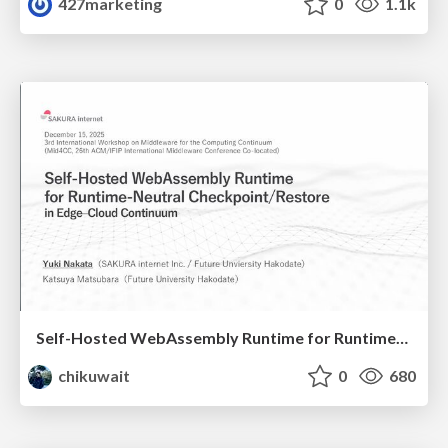
427marketing
0
1.1k
Self-Hosted WebAssembly Runtime for Runtime-Neutral Checkpoint/Restore in Edge–Cloud Continuum
chikuwait
0
680