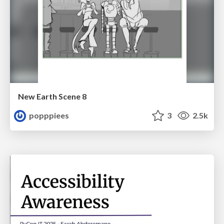
New Earth Scene 8
popppiees
3
2.5k