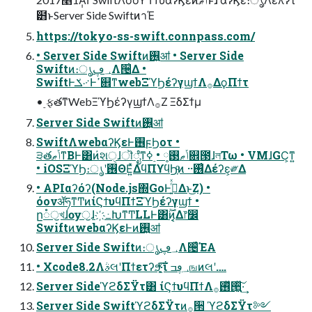
๻ͱServer Side SwiftͷาΈ
https://tokyo-ss-swift.connpass.com/
• Server Side Swiftͷ࢖͍ॴ • Server Side
Swiftͷ։ൃ؀ڥΛ੔͑Δ •
SwiftͰݎ࿚Ͱߴ଎ͳwebΞϓϦέʔγϣϯΛ࡞ΔϙΠϯτ
• ࣮ફతͳWebΞϓϦέʔγϣϯΛ࡞Ζ͏ ΞδΣϯμ
Server Side Swiftͷ࢖͍ॴ
SwiftΛwebαʔϏεͰ࢖͏ϝϦοτ •
੩తݴޠͳΒͰ͸ͷ҆શੑɺॊೈͳݴޠ࢓༷ • ࣮ߦ଎౓ɺলΤω • VMɺGC͕ͳ͍
• iOSΞϓϦ։ൃʹ࢖ΘΕ͍ͯΔϥΠϒϥϦ͕ͦͷ ··࢖͑Δέʔε͕༗Δ
• APIαʔόʔ(Node.js΍GoͰ࡞͍ͬͯΔͱ͜Ζ) •
όονॲཧͳͲͷίϚϯυϥΠϯΞϓϦέʔγϣϯ •
ը૾ॖখɺѹॖɺ҉߸ԽͳͲLLͰ͸࣌ؒͷ͔͔Δ෦෼
SwiftͷwebαʔϏεͰͷ࢖͍ॴ
Server Side Swiftͷ։ൃ؀ڥΛ੔͑ͯΈΑ͏
• Xcode8.2ΛࣄલʹΠϯετʔϧ͓͖ͯ͠·͠ΐ͏ ؀ڥߏஙͷલʹ….
Server SideϓϩδΣΫτ͸ ίϚϯυϥΠϯΛ࢖ͬͯ࡞੒͍͖ͯ͠·͢
Server Side SwiftϓϩδΣΫτͷ࡞੒ ϓϩδΣΫτ༻