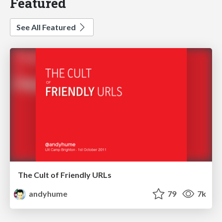
Featured
See All Featured
The Cult of Friendly URLs
andyhume
79
7k