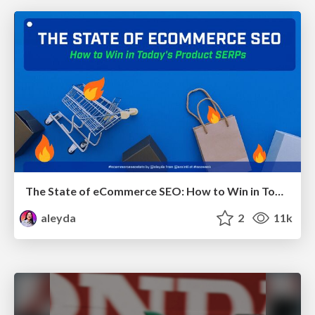
The State of eCommerce SEO: How to Win in Today's Products SERPs - #SEOweek
aleyda
2
11k