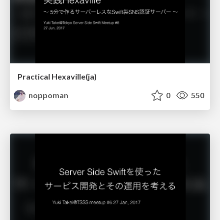
Practical Hexaville(ja)
noppoman
0
550