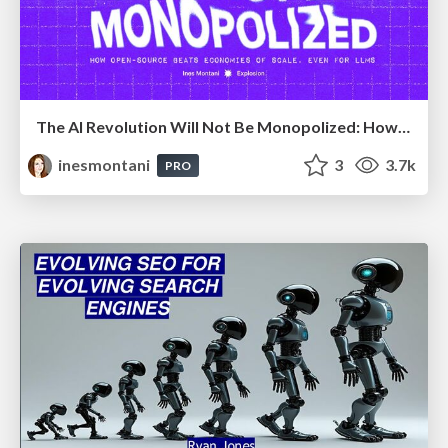
The AI Revolution Will Not Be Monopolized: How open-source beats economies of scale, even for LLMs
inesmontani
3
3.7k
PRO