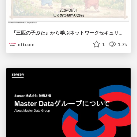
『三匹の子ぶた』から学ぶネットワークセキュリティの昔と今 / Network Security: Then and Now Through the Lens of The Three Little Pigs
nttcom
1
1.7k