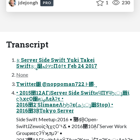
jdejongh
1
230
PRO
Transcript
࣮ફ Server Side Swift Yuki Takei
Swift࣮ફೖ໳ץߦه೦Πϕϯτ Feb 24 2017
None
Twitter͸ @noppoman722 Ͱ΍ͬͯ·͢
• 2015೥12݄ΑΓɺServer Side SwiftͷϥΠϒϥϦ։ൃ΍ί
ϛϡχςΟ΁ͷߩݙΛελʔτ •
2016೥2݄ʹSlimaneΛϦϦʔε(ݱࡏ։ൃ͸Stop) •
2016೥3݄͔ΒTokyo Server
Side Swift Meetup։࢝ • 2016೥4݄͔ΒOpen-
SwiftɺZewoίϛϡχςΟʹࢀՃ • 2016೥10݄ΑΓServer Work
GroupͷεςʔΫϗϧμʔʹ •
2017೥1݄ΑΓSwiftΛόοΫΤϯυαʔϏεͷݴޠͱͯ͠ɺ αʔϏε։ൃΛελʔτ