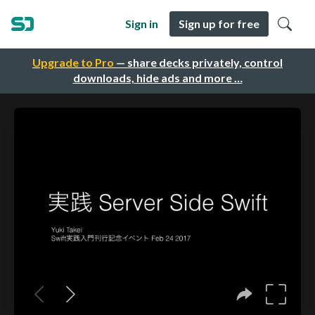
Sign in
Sign up for free
Upgrade to Pro
— share decks privately, control
downloads, hide ads and more …