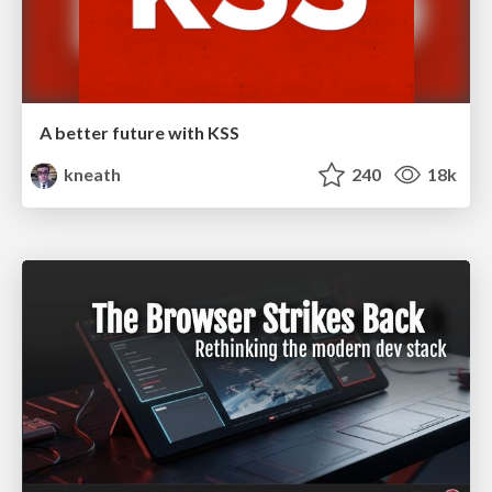
A better future with KSS
kneath
240
18k