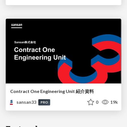
Contract One Engineering Unit 紹介資料
sansan33
0
19k
PRO