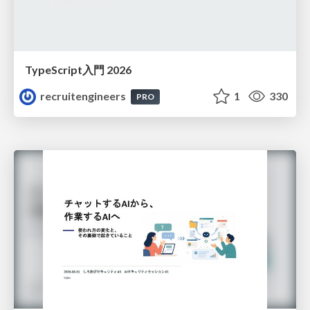
TypeScript入門 2026
recruitengineers
1
330
PRO