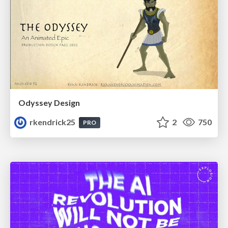
Odyssey Design
rkendrick25
2
750
PRO