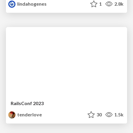
lindahogenes
1
2.8k
RailsConf 2023
tenderlove
30
1.5k