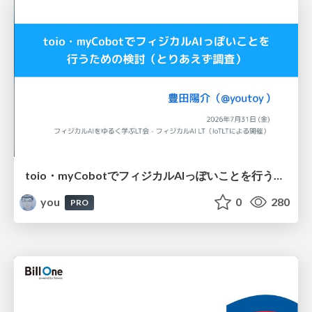
toio・myCobotでフィジカルAIっぽいことを行うための検討（とりあえず調査） / フィジカルAI LT（IoTLTによる開催）
you
0
280
PRO