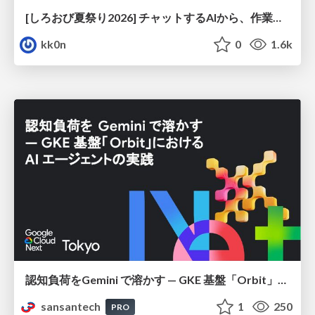
[しろおび夏祭り2026] チャットするAIから、作業するAIへ - 使われ方の変化と、その裏側で起きていること
kk0n
0
1.6k
認知負荷をGemini で溶かす — GKE 基盤「Orbit」における AI エージェントの実践
sansantech
1
250
PRO