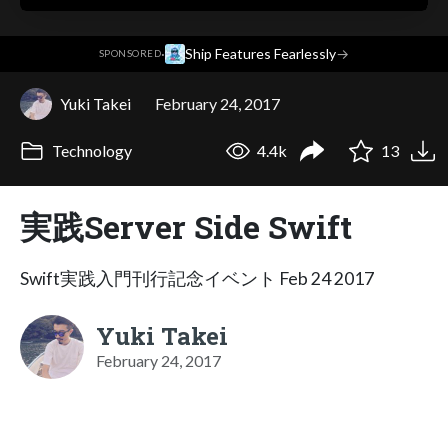
·
Ship Features Fearlessly
→
SPONSORED
Yuki Takei
February 24, 2017
Technology
4.4k
13
実践Server Side Swift
Swift実践入門刊行記念イベント Feb 24 2017
Yuki Takei
February 24, 2017