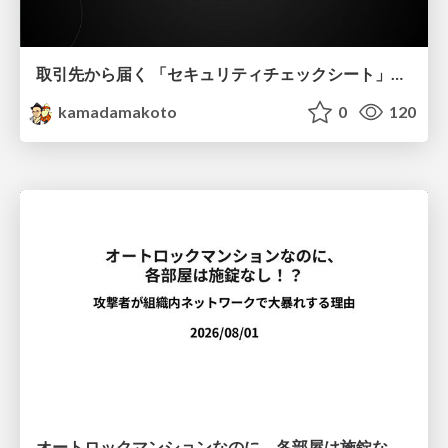
取引先から届く 「セキュリティチェックシート」の読み解き方
kamadamakoto
0
120
オートロックマンションなのに、各部屋は施錠なし！？ 攻撃者が組織内ネットワークで大暴れする理由 / The Front Door Is Locked, but the Rooms Are Wide Open: Why Attackers Move Freely Inside Enterprise Networks