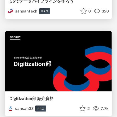
Goでデータパイプラインを作ろう
sansantech
0
350
PRO
Digitization部 紹介資料
sansan33
2
7.7k
PRO