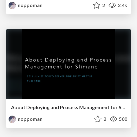
noppoman
2
2.4k
About Deploying and Process Management for Slimane
noppoman
2
500