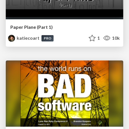
Paper Plane (Part 1)
katiecoart
1
10k
PRO