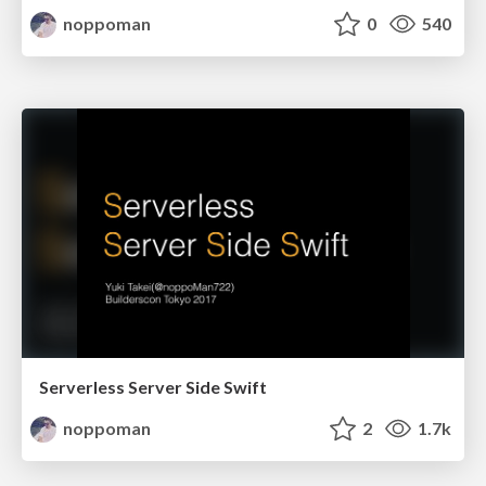
noppoman
0
540
Serverless Server Side Swift
noppoman
2
1.7k