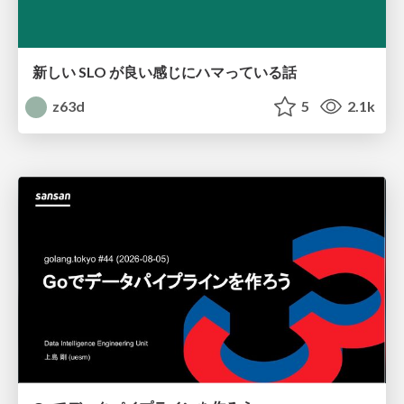
新しい SLO が良い感じにハマっている話
z63d
5
2.1k