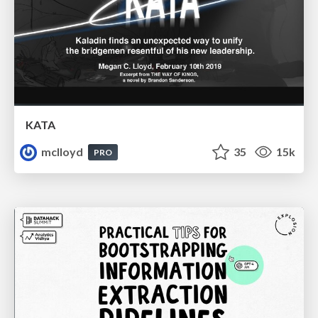
KATA
mclloyd
35
15k
PRO