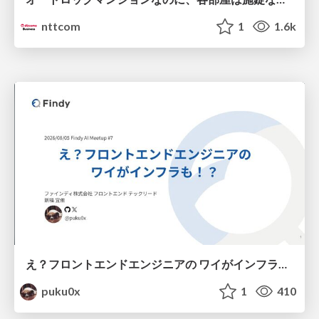
nttcom
1
1.6k
え？フロントエンドエンジニアの ワイがインフラも！？
puku0x
1
410