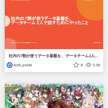
社内の7割が使うデータ基盤を、 データチーム2人で回すためにやったこと
koh_yoshi
4
1.1k