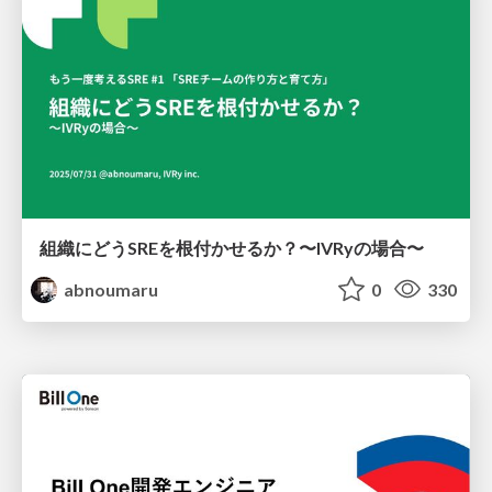
組織にどうSREを根付かせるか？〜IVRyの場合〜
abnoumaru
0
330