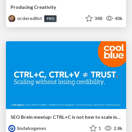
Producing Creativity
orderedlist
348
40k
PRO
SEO Brein meetup: CTRL+C is not how to scale international SEO
lindahogenes
1
2.8k