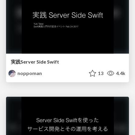
実践Server Side Swift
noppoman
13
4.4k