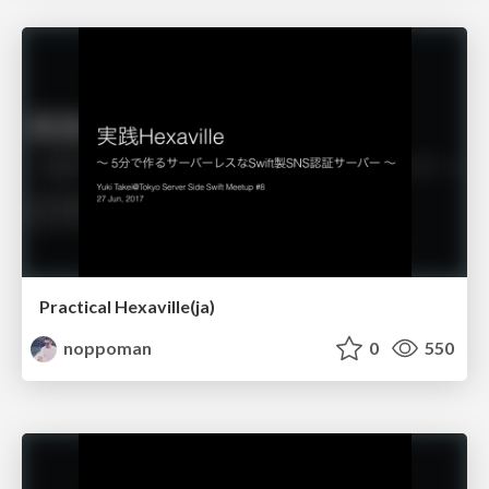
Practical Hexaville(ja)
noppoman
0
550