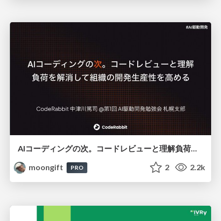
AIコーディングの次。コードレビューと理解負荷を解消して組織の開発生産性を高める
moongift
2
2.2k
PRO