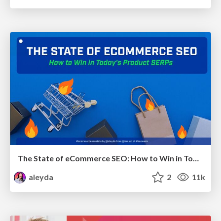
The State of eCommerce SEO: How to Win in Today's Products SERPs - #SEOweek
aleyda
2
11k