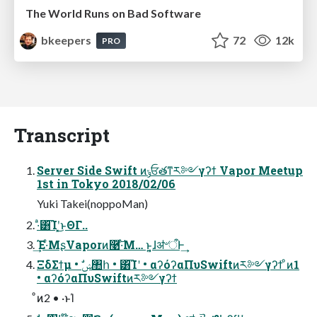
The World Runs on Bad Software
bkeepers
72
12k
PRO
Transcript
Server Side Swift ͷݸਓతͳར༻γʔϯ Vapor Meetup
1st in Tokyo 2018/02/06
Yuki Takei(noppoMan)
·ͣ͸͡Ίʹ͓͜ͱΘΓ..
͢Έ·ͤΜʂVaporͷ࿩͠·ͤΜ… ͱ͍͏͔ɺॳ৺ऀͰ͢
ΞδΣϯμ • ࣗݾ঺հ • ͸͡Ίʹ • αʔόʔαΠυSwiftͷར༻γʔϯ ͦͷ1
• αʔόʔαΠυSwiftͷར༻γʔϯ
ͦͷ2 • ·ͱΊ