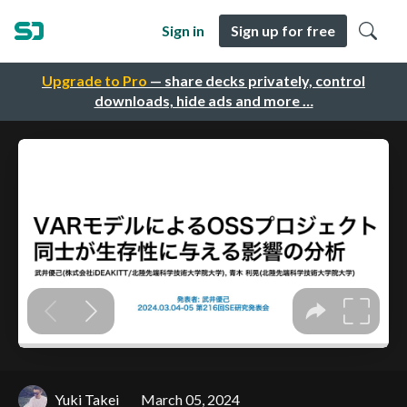
Sign in
Sign up for free
Upgrade to Pro
— share decks privately, control
downloads, hide ads and more …
Yuki Takei
March 05, 2024