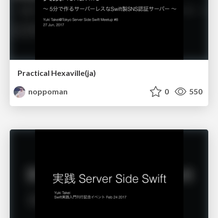
Practical Hexaville(ja)
noppoman
0
550