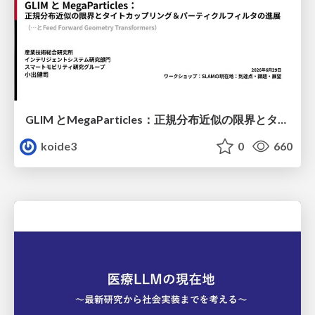
GLIM とMegaParticles：正規分布近似の限界とタイトカップリング＆パーティクルフィルタの進展 / GLIM and MegaParticles : Progress of the distribution representation in SLAM
koide3
0
660