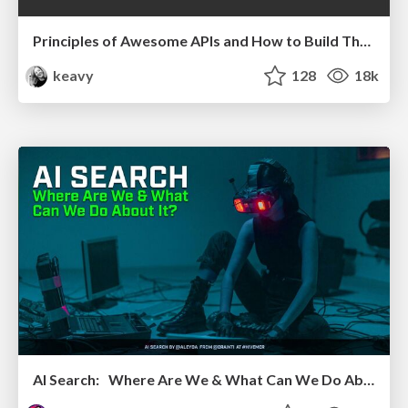
Principles of Awesome APIs and How to Build Them.
keavy
128
18k
AI Search: Where Are We & What Can We Do About It?