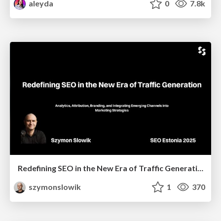
aleyda
0
7.8k
Redefining SEO in the New Era of Traffic Generation
szymonslowik
1
370