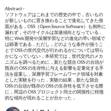
Abstract -
ソフトウェアはこれまでの歴史の中で，古いもの
が新しいものに置き換わることで進化してきた側
面がある．OSS（Open Source Software）も例外に
漏れず，そのサイクルは加速傾向となっている．
特に Web 開発や深層学習などの進化の早い領域で
は顕著である．ただし，どのような条件が揃うこ
とで OSS の世代交代が行われるかについては明ら
かになっていない．本研究では，世代交代のメカ
ニズムを調べるために，新たな競合 OSS の台頭が
既存の OSS の生存性に与える影響を定量化する手
法を提案し，深層学習フレームワーク領域を対象
とした実験を行った．実験の結果，新たな競合
OSS の台頭が既存の OSS の生存性を低下させる際
に，周辺の OSS プロジェクト同士の関係性に特徴
的な傾向が現れることが分かった．