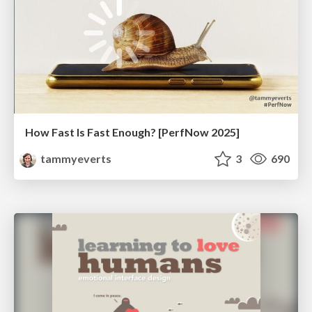
How Fast Is Fast Enough? [PerfNow 2025]
tammyeverts
3
690