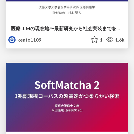
医療LLMの現在地〜最新研究から社会実装までを考える〜
kento1109
1
1.6k