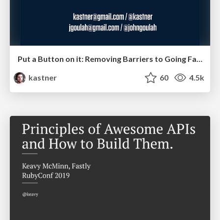
Put a Button on it: Removing Barriers to Going Fast.
kastner
60
4.5k