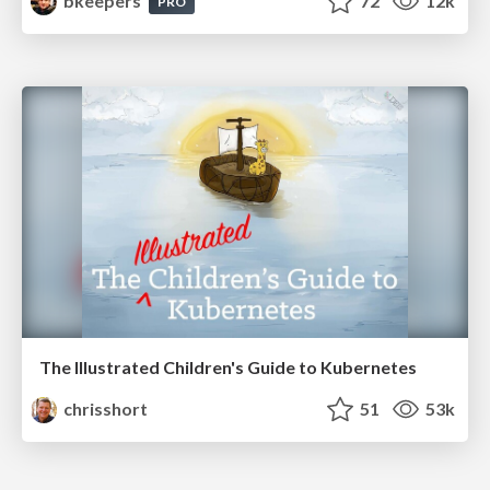
bkeepers
72
12k
PRO
The Illustrated Children's Guide to Kubernetes
chrisshort
51
53k