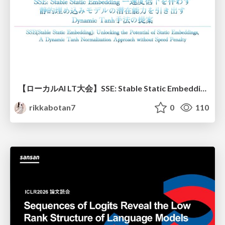
【ローカルAI LT大会】SSE: Stable Static Embedding ー速度低下を伴わず 静的埋め込みモデルの潜在能力を引き出す Dynamic Tanh手法の提案
rikkabotan7
0
110