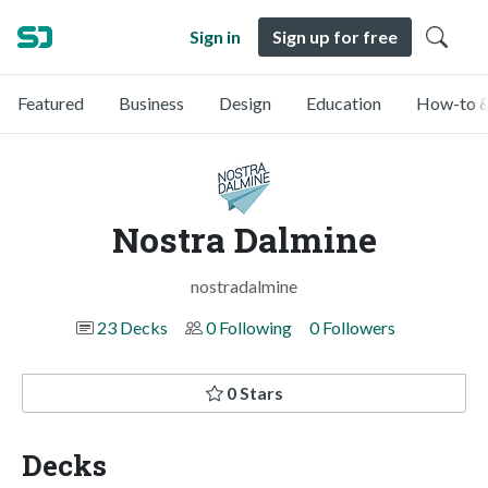
Sign in
Sign up for free
Featured
Business
Design
Education
How-to &
Nostra Dalmine
nostradalmine
23 Decks
0 Following
0 Followers
0 Stars
Decks