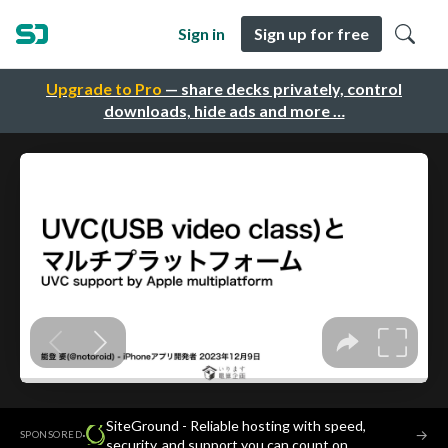
Sign in
Sign up for free
Upgrade to Pro
— share decks privately, control
downloads, hide ads and more …
SiteGround - Reliable hosting with speed,
·
→
SPONSORED
security, and support you can count on.