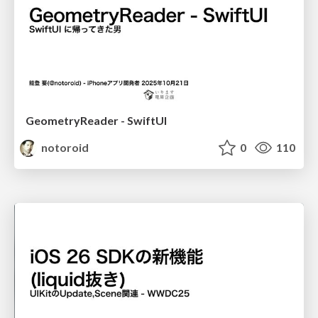
GeometryReader - SwiftUI
notoroid
0
110