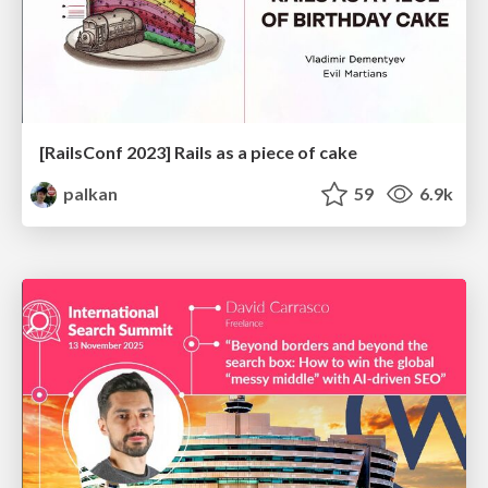
[RailsConf 2023] Rails as a piece of cake
palkan
59
6.9k