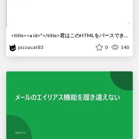
<title><a id="</title>君はこのHTMLをパースできるか"></a></title> #雑LT_study
pizzacat83
0
140