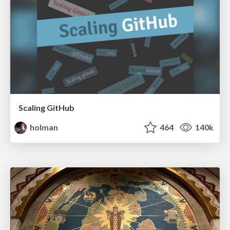
Scaling GitHub
holman
464
140k