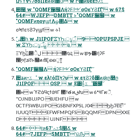
ΩϟϓνϟʔσόΠεͷࣗಈ઀ଓ w Ի੠ͷύεεϧʔػೳ
͓୊໨ w "QQMF੡඼ΛήʔϜ༻σΟεϓϨΠʹ͍ͨ͠ w 67$
64#WJEFPDMBTT ͱ"QQMF੡඼ w
"QQMFͷηογϣϯΛௐ΂Δ w
σϞϯετϨʔγϣϯ w ·ͱΊ
w ΞϓϦ։ൃऀྺ ʙ  w
ΞϓϦ࡞࢛ͬͯ൒ੈل ೥౸ୡ  w झຯ͸ήʔϜ
൓ࣹਆܦ͕ਰ͑ͱ໨ͷർΕ͕ൈ͚ͳ͍
"QQMF੡඼Λ ήʔϜ༻σΟεϓϨΠʹ͍ͨ͠
਺ʑͷ৽ػೳ w ελϯόΠϞʔυ w ετϨʔδ΁ͷಈը࿥ը
J1IPOF QSP  w ͜Ε͸ͱ͍ͬͨػೳ͸๡͔͔ͬͨ͠
΋ʜ w ϓϩάϥϛϯάपΓ ಺෦త ͷڧԽ w 6*पΓͷॆ࣮
"OJNBUJPO 8JEHFU  w
0CTFSWBUJPOGSBNFXPSL J04ϦϦʔε͞Ε·ͨ͠
IUUQTEFWFMPQFSBQQMFDPNXXE
D UJNF
64#पลػثʹ67$௥Ճ w
64#7JEFP$MBTTʹରԠ w