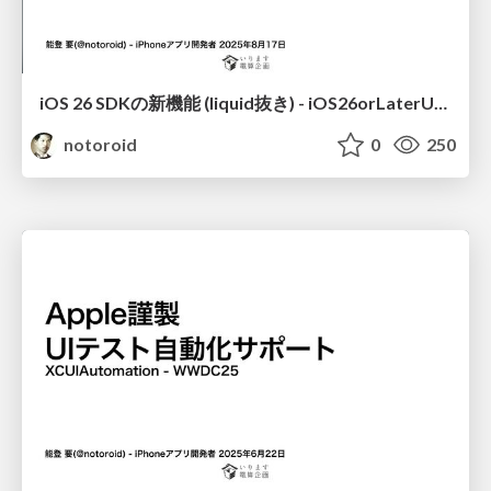
iOS 26 SDKの新機能 (liquid抜き) - iOS26orLaterUpdateAndSceneForUIKit
notoroid
0
250