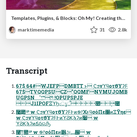
Templates, Plugins, & Blocks: Oh My! Creating the theme that thinks of everything
marktimemedia
31
2.8k
Transcript
67$ 64#WJEFPDMBTT ͱ ϚϧνϓϥοτϑΥʔϜ
67$TVQQPSUCZ"QQMFNVMUJQMB
UGPSN ೳొཁ !OPUPSPJE
J1IPOFΞϓϦ։ൃऀ೥݄೔
࿩͢಺༰ w ϚϧνϓϥοτϑΥʔϜͰͷ֎෦ΧϝϥσόΠε΁ͷΞΫηε
w ϚϧνϓϥοτϑΥʔϜͰͷϓϨϏϡʔͷ࣮૷ w
ϓϨϏϡʔͷճసରԠ
࿩͞ͳ͍಺༰ w ֎෦σόΠεͷ੾அݕ஌ w