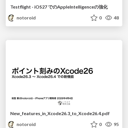
Testflight - iOS27 でのAppleIntelligenceの強化
notoroid
0
48
New_features_in_Xcode26.3_to_Xcode26.4.pdf
notoroid
0
95