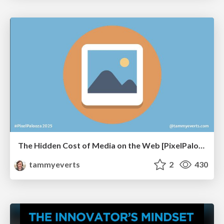
The Hidden Cost of Media on the Web [PixelPalooza 2025]
tammyeverts
2
430