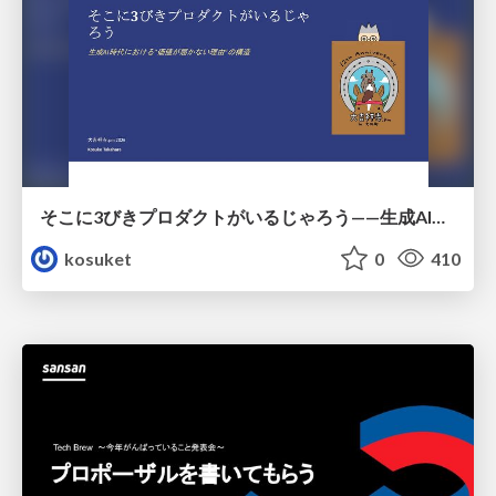
そこに3びきプロダクトがいるじゃろう——生成AI時代における“価値が届かない理由”の構造
kosuket
0
410