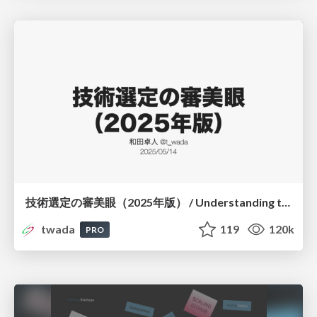
技術選定の審美眼（2025年版） / Understanding the Spiral of Technologies 2025 edition
twada
119
120k
PRO