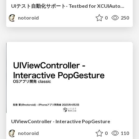
UIテスト自動化サポート- Testbed for XCUIAutomation practice
notoroid
0
250
UIViewController - Interactive PopGesture
notoroid
0
110