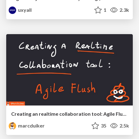
uxyall
1
2.3k
Creating an realtime collaboration tool: Agile Flush - .NET Oxford
marcduiker
35
2.5k