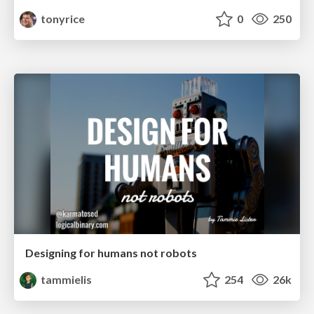
tonyrice
0
250
Designing for humans not robots
tammielis
254
26k