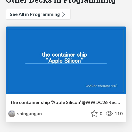
See All in Programming
the container ship “Apple Silicon”@WWDC26 Recap -Japan-\(region).swift
shingangan
0
110