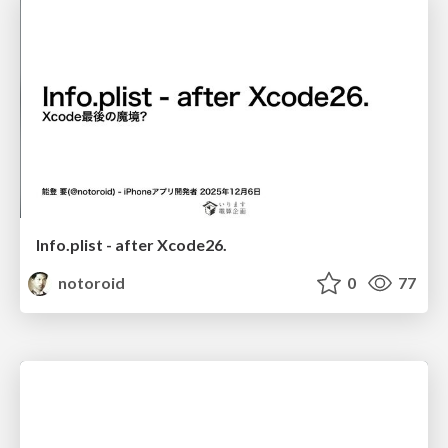
Info.plist - after Xcode26.
notoroid
0
77