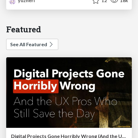
yuzneri
12
18k
Featured
See All Featured
Digital Projects Gone Horribly Wrong (And the UX Pros Who Still Save the Day) - Dean Schuster