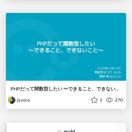
PHPだって関数型したい 〜できること、できないこと〜 / fp-in-php
jsoizo
1
270