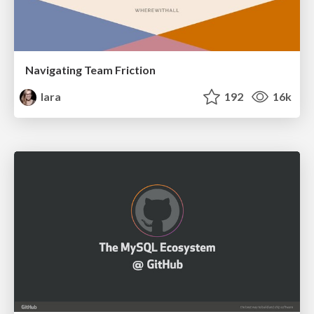
Navigating Team Friction
lara
192
16k