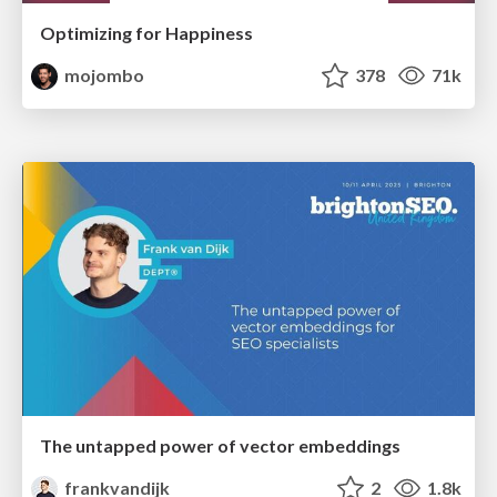
Optimizing for Happiness
mojombo
378
71k
The untapped power of vector embeddings
frankvandijk
2
1.8k