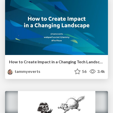
How to Create Impact in a Changing Tech Landscape [PerfNow 2023]
tammyeverts
56
3.4k