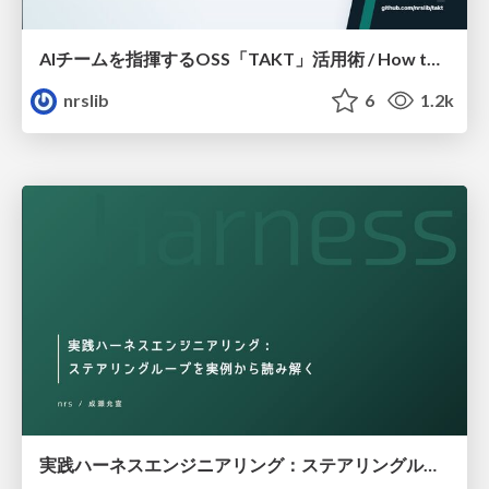
AIチームを指揮するOSS「TAKT」活用術 / How to Use “TAKT,” an OSS Tool for Orchestrating AI Teams
nrslib
6
1.2k
実践ハーネスエンジニアリング：ステアリングループを実例から読み解く / Practical Harness Engineering: Understanding Steering Loops Through Real-World Examples