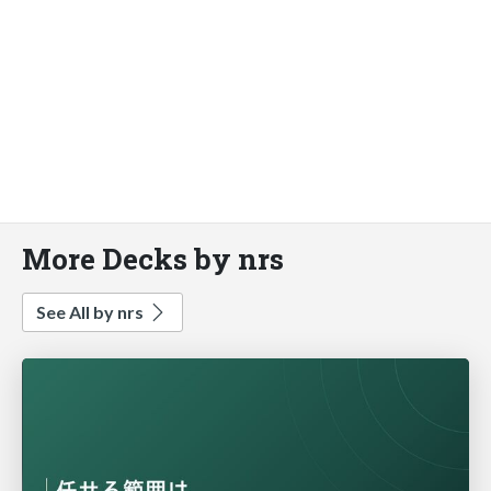
More Decks by nrs
See All by nrs