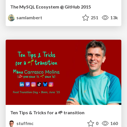
The MySQL Ecosystem @ GitHub 2015
samlambert
251
13k
Ten Tips & Tricks for a 🌱 transition
stuffmc
0
160