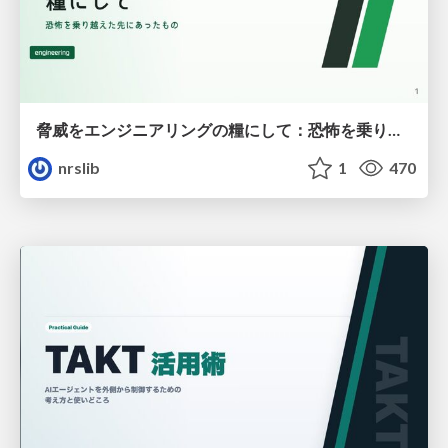
脅威をエンジニアリングの糧にして：恐怖を乗り越えた先にあったもの / Turn threats into fuel for engineering: what lay beyond overcoming fear
nrslib
1
470