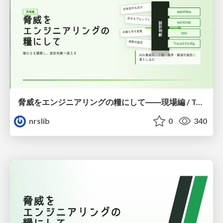
脅威をエンジニアリングの糧にして――現場編 / Turning Threats into Engineering Fuel — Field Edition
nrslib
0
340