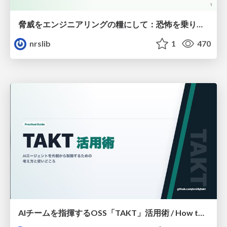
脅威をエンジニアリングの糧にして：恐怖を乗り越えた先にあったもの / Turn threats into fuel for engineering: what lay beyond overcoming fear
nrslib
1
470
AIチームを指揮するOSS「TAKT」活用術 / How to Use “TAKT,” an OSS Tool for Orchestrating AI Teams