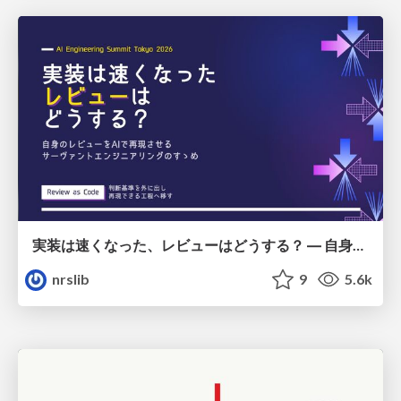
実装は速くなった、レビューはどうする？ ― 自身のレビューをAIで再現させるサーヴァントエンジニアリングのすゝめ / Implementation got faster. So what about reviews? — An invitation to Servant Engineering: Recreating your own code reviews with AI
nrslib
9
5.6k