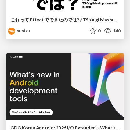
これって Effect でできたのでは? / TSKaigi Mashup Kansai #2
susisu
0
140
GDG Korea Android: 2026 I/O Extended ~ What's new in Android development tools