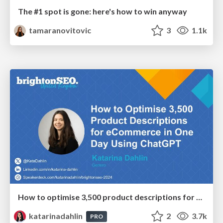
The #1 spot is gone: here's how to win anyway
tamaranovitovic
3
1.1k
How to optimise 3,500 product descriptions for ecommerce in one day using ChatGPT
katarinadahlin
2
3.7k
PRO