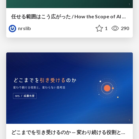
任せる範囲はこう広がった / How the Scope of AI Delegation Has Expanded
nrslib
1
290
どこまでを引き受けるのか — 変わり続ける役割と、変わらない思考法 / How Much We Take On — Evolving Roles and Enduring Ways of Thinking