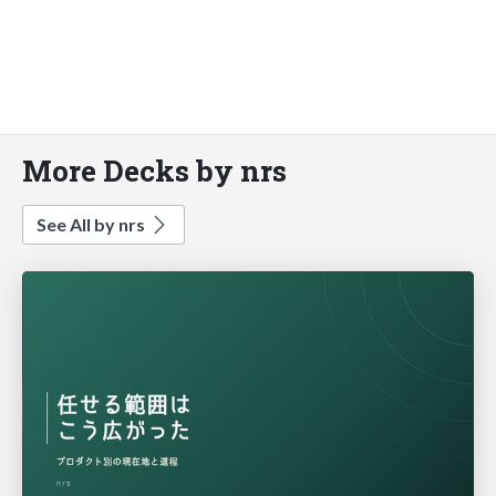
More Decks by nrs
See All by nrs