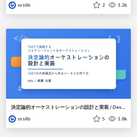
nrslib
2
1.2k
決定論的オーケストレーションの設計と実装 / Design and Implementation of Deterministic Orchestration
nrslib
5
1.8k