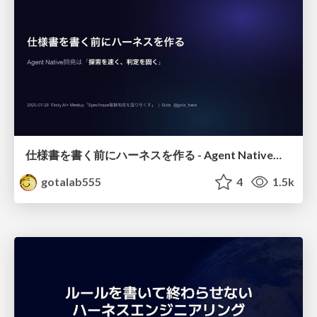
仕様書を書く前にハーネスを作る - Agent Native開発は「探索を速く、判定を固く」
gotalab555
4
1.5k