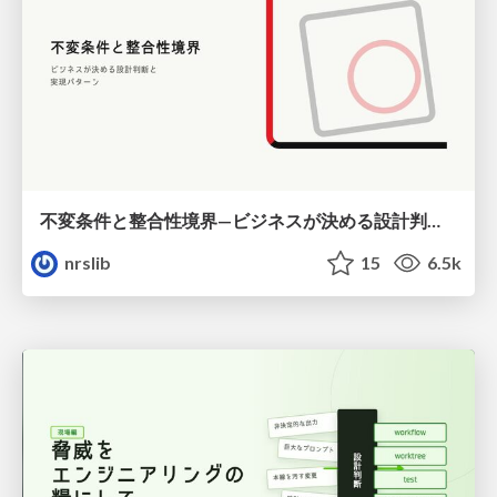
不変条件と整合性境界—ビジネスが決める設計判断と実現パターン / Invariants and Consistency Boundaries
nrslib
15
6.5k