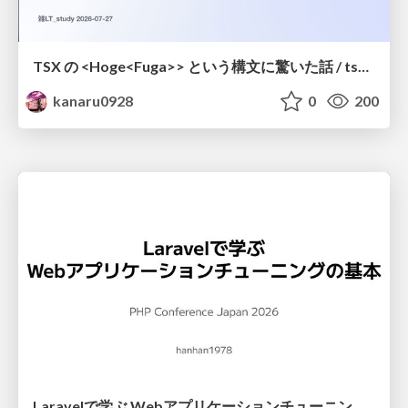
TSX の <Hoge<Fuga>> という構文に驚いた話 / tsx-type-argument-syntax
kanaru0928
0
200
Laravelで学ぶ Webアプリケーションチューニング入門/web_application_tuning_101