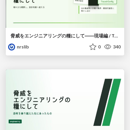
脅威をエンジニアリングの糧にして――現場編 / Turning Threats into Engineering Fuel — Field Edition
nrslib
0
340