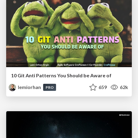
10 Git Anti Patterns You Should be Aware of
lemiorhan
659
62k
PRO